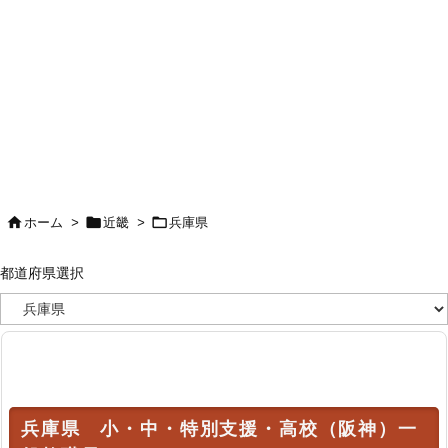



ホーム
>
近畿
>
兵庫県
都道府県選択
都
道
府
県
選
択
兵庫県 小・中・特別支援・高校（阪神）一