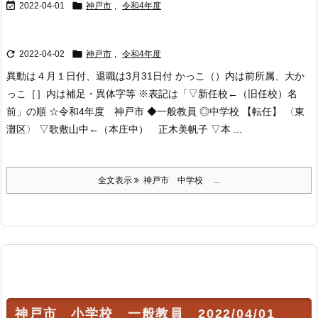


2022-04-01
神戸市
,
令和4年度


2022-04-02
神戸市
,
令和4年度
異動は４月１日付、退職は3月31日付 かっこ（）内は前所属、大か
っこ［］内は補足・異体字等 ※表記は「▽新任校←（旧任校）名
前」の順 ☆令和4年度 神戸市 ◆一般教員 ◎中学校 【転任】 〈東
灘区〉 ▽歌敷山中←（本庄中） 正木美帆子 ▽本 ...
全文表示
神戸市 中学校 ...
神戸市 小学校 一般教員 2022/04/01