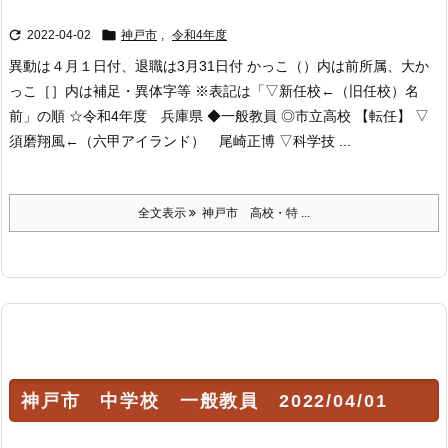


2022-04-02
神戸市
,
令和4年度
異動は４月１日付、退職は3月31日付 かっこ（）内は前所属、大か
っこ［］内は補足・異体字等 ※表記は「▽新任校←（旧任校）名
前」の順 ☆令和4年度 兵庫県 ◆一般教員 ◎市立高校 【転任】 ▽
須磨翔風←（六甲アイランド） 尾崎正博 ▽科学技 ...
全文表示
神戸市 高校・特 ...
神戸市 中学校 一般教員 2022/04/01