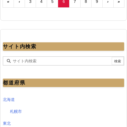
«
‹
3
4
5
6
7
8
9
›
»
サイト内検索
都道府県
北海道
札幌市
東北