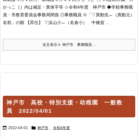
かっこ［］内は補足・異体字等 ☆令和4年度 神戸市 ◆学校事務職
員・市教育委員会事務局関係 ◎事務職員 ※「▽異動先←（異動元）
名前」の順 【昇任】 ▽浜山小←（名倉小） 中條賀 ...
全文表示
神戸市 事務職員 ...
神戸市 高校・特別支援・幼稚園 一般教
員 2022/04/01


2022-04-01
神戸市
,
令和4年度