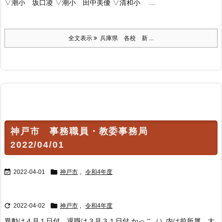
▽潮小 坂口凌 ▽潮小 田中美優 ▽清和小 ...
全文表示
兵庫県 各校 新 ...
神戸市 事務職員・教委事務局
2022/04/01


2022-04-01
神戸市
,
令和4年度


2022-04-02
神戸市
,
令和4年度
異動は４月１日付、退職は３月３１日付 かっこ（）内は前所属、大