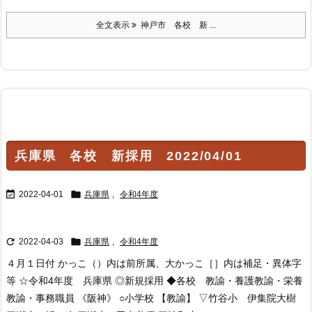
全文表示
神戸市 各校 新 ...
兵庫県 各校 新採用 2022/04/01


2022-04-01
兵庫県
,
令和4年度


2022-04-03
兵庫県
,
令和4年度
４月１日付 かっこ（）内は前所属、大かっこ［］内は補足・異体字
等 ☆令和4年度 兵庫県 ◎新規採用 ◆各校 教諭・養護教諭・栄養
教諭・事務職員 《阪神》 ○小学校 【教諭】 ▽竹谷小 伊集院大樹