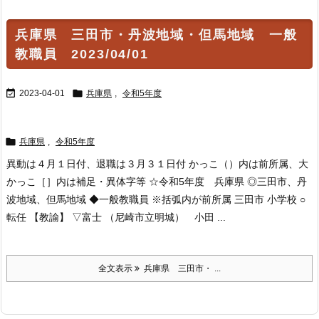
兵庫県 三田市・丹波地域・但馬地域 一般
教職員 2023/04/01


2023-04-01
兵庫県
,
令和5年度

兵庫県
,
令和5年度
異動は４月１日付、退職は３月３１日付 かっこ（）内は前所属、大
かっこ［］内は補足・異体字等 ☆令和5年度 兵庫県 ◎三田市、丹
波地域、但馬地域 ◆一般教職員 ※括弧内が前所属 三田市 小学校 ○
転任 【教諭】 ▽富士 （尼崎市立明城） 小田 ...
全文表示
兵庫県 三田市・ ...