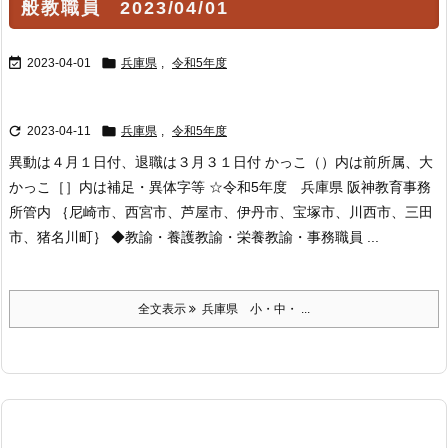
般教職員 2023/04/01


2023-04-01
兵庫県
,
令和5年度


2023-04-11
兵庫県
,
令和5年度
異動は４月１日付、退職は３月３１日付 かっこ（）内は前所属、大
かっこ［］内は補足・異体字等 ☆令和5年度 兵庫県 阪神教育事務
所管内 ｛尼崎市、西宮市、芦屋市、伊丹市、宝塚市、川西市、三田
市、猪名川町｝ ◆教諭・養護教諭・栄養教諭・事務職員 ...
全文表示
兵庫県 小・中・ ...