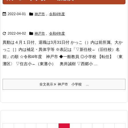


2022-04-01
神戸市
,
令和4年度


2022-04-02
神戸市
,
令和4年度
異動は４月１日付、退職は3月31日付 かっこ（）内は前所属、大か
っこ［］内は補足・異体字等 ※表記は「▽新任校←（旧任校）名
前」の順 ☆令和4年度 神戸市 ◆一般教員 ◎小学校 【転任】 〈東
灘区〉 ▽住吉小←（東灘小） 奥井誠樹 ▽西郷小 ...
全文表示
神戸市 小学校 ...