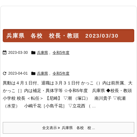
兵庫県 各校 校長・教頭 2023/03/30


2023-03-30
兵庫県
,
令和5年度


2023-04-01
兵庫県
,
令和5年度
異動は４月１日付、退職は３月３１日付 かっこ（）内は前所属、大
かっこ［］内は補足・異体字等 ☆令和5年度 兵庫県 ◆校長・教頭
小学校 校長 ＜転任＞ 【尼崎】 ▽潮 （塚口） 南川貴子 ▽杭瀬
（水堂） 小嶋千花［小島千花］ ▽立花西 （ ...
全文表示
兵庫県 各校 校 ...