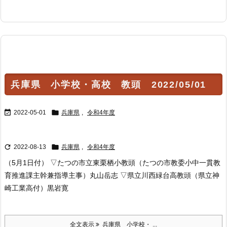
兵庫県 小学校・高校 教頭 2022/05/01


2022-05-01
兵庫県
,
令和4年度


2022-08-13
兵庫県
,
令和4年度
（5月1日付） ▽たつの市立東栗栖小教頭（たつの市教委小中一貫教
育推進課主幹兼指導主事）丸山岳志 ▽県立川西緑台高教頭（県立神
崎工業高付）黒岩寛
全文表示
兵庫県 小学校・ ...