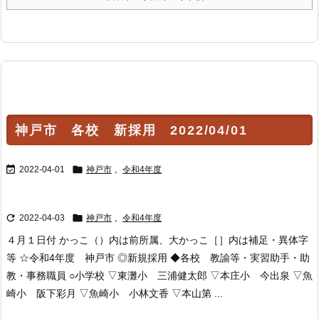
神戸市 各校 新採用 2022/04/01


2022-04-01
神戸市
,
令和4年度


2022-04-03
神戸市
,
令和4年度
４月１日付 かっこ（）内は前所属、大かっこ［］内は補足・異体字
等 ☆令和4年度 神戸市 ◎新規採用 ◆各校 教諭等・実習助手・助
教・事務職員 ○小学校 ▽東灘小 三浦健太郎 ▽本庄小 今出泉 ▽魚
崎小 阪下彩月 ▽魚崎小 小林文香 ▽本山第 ...