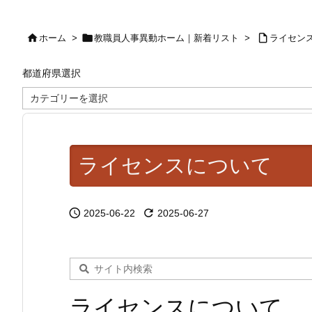



ホーム
>
教職員人事異動ホーム｜新着リスト
>
ライセン
都道府県選択
都
道
府
県
選
択
ライセンスについて


2025-06-22
2025-06-27
ライセンスについて