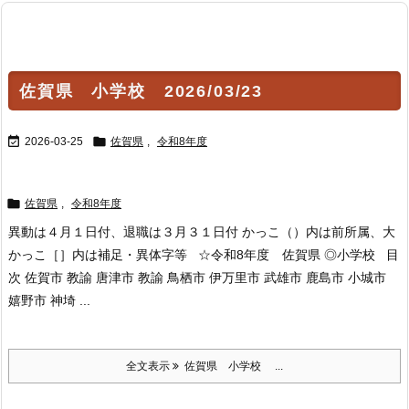
佐賀県 小学校 2026/03/23


2026-03-25
佐賀県
,
令和8年度

佐賀県
,
令和8年度
異動は４月１日付、退職は３月３１日付 かっこ（）内は前所属、大
かっこ［］内は補足・異体字等 ☆令和8年度 佐賀県 ◎小学校 目
次 佐賀市 教諭 唐津市 教諭 鳥栖市 伊万里市 武雄市 鹿島市 小城市
嬉野市 神埼 ...
全文表示
佐賀県 小学校 ...