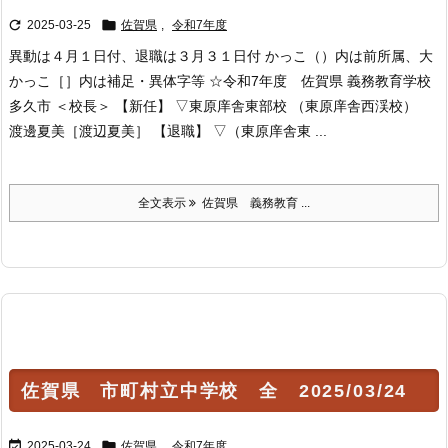


2025-03-25
佐賀県
,
令和7年度
異動は４月１日付、退職は３月３１日付 かっこ（）内は前所属、大
かっこ［］内は補足・異体字等 ☆令和7年度 佐賀県 義務教育学校
多久市 ＜校長＞ 【新任】 ▽東原庠舎東部校 （東原庠舎西渓校）
渡邊夏美［渡辺夏美］ 【退職】 ▽（東原庠舎東 ...
全文表示
佐賀県 義務教育 ...
佐賀県 市町村立中学校 全 2025/03/24


2025-03-24
佐賀県
,
令和7年度