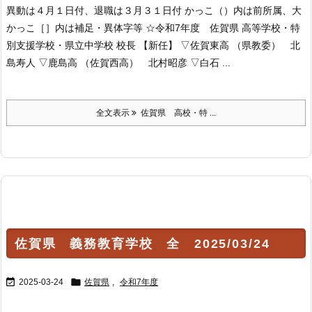
異動は４月１日付、退職は３月３１日付 かっこ（）内は前所属、大
かっこ［］内は補足・異体字等 ☆令和7年度 佐賀県 高等学校・特
別支援学校・県立中学校 校長 【新任】 ▽佐賀東高 （県教委） 北
島寿人 ▽鹿島高 （佐賀西高） 北村昭彦 ▽白石 ...
全文表示
佐賀県 高校・特 ...
佐賀県 義務教育学校 全 2025/03/24


2025-03-24
佐賀県
,
令和7年度