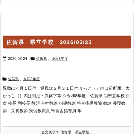
佐賀県 県立学校 2026/03/23


2026-03-24
佐賀県
,
令和8年度

佐賀県
,
令和8年度
異動は４月１日付、退職は３月３１日付 かっこ（）内は前所属、大
かっこ［］内は補足・異体字等 ☆令和8年度 佐賀県 ◎県立学校 目
次 校長 副校長 教頭 主幹教諭 指導教諭 特例指導教諭 教諭 養護教
諭・栄養教諭 実習教職員 寄宿舎指導員 学 ...
全文表示
佐賀県 県立学校 ...