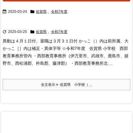


2025-03-24
佐賀県
,
令和7年度


2025-03-25
佐賀県
,
令和7年度
異動は４月１日付、退職は３月３１日付 かっこ（）内は前所属、大
かっこ［］内は補足・異体字等 ☆令和7年度 佐賀県 小学校 西部
教育事務所管内 ・西部教育事務所｛伊万里市、武雄市、鹿島市、嬉
野市、西松浦郡、杵島郡、藤津郡｝ ・西部教育事務所北 ...
全文表示
佐賀県 小学校（ ...