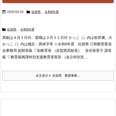


2026-03-25
佐賀県
,
令和8年度

佐賀県
,
令和8年度
異動は４月１日付、退職は３月３１日付 かっこ（）内は前所属、大
かっこ［］内は補足・異体字等 ☆令和8年度 佐賀県 ◎県教育委員
会事務局 副部長級 ▽副教育長 （佐賀西高校長） 笹谷留里子 課長
級 ▽教育振興課特別支援教育室室長 （金立特別支 ...
全文表示
佐賀県 教委事務 ...