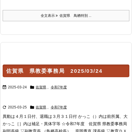
全文表示
佐賀県 鳥栖特別 ...
佐賀県 県教委事務局 2025/03/24


2025-03-24
佐賀県
,
令和7年度


2025-03-25
佐賀県
,
令和7年度
異動は４月１日付、退職は３月３１日付 かっこ（）内は前所属、大
かっこ［］内は補足・異体字等 ☆令和7年度 佐賀県 県教委事務局
副部長級 ▽副教育長 （鳥栖高校長） 原岡秀直 課長級 ▽教育ＤＸ