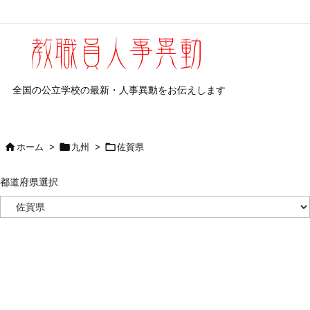
全国の公立学校の最新・人事異動をお伝えします



ホーム
>
九州
>
佐賀県
都道府県選択
都
道
府
県
選
択