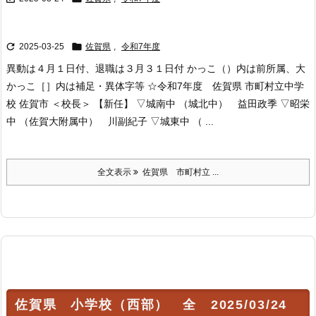


2025-03-25
佐賀県
,
令和7年度
異動は４月１日付、退職は３月３１日付 かっこ（）内は前所属、大
かっこ［］内は補足・異体字等 ☆令和7年度 佐賀県 市町村立中学
校 佐賀市 ＜校長＞ 【新任】 ▽城南中 （城北中） 益田政季 ▽昭栄
中 （佐賀大附属中） 川副紀子 ▽城東中 （ ...
全文表示
佐賀県 市町村立 ...
佐賀県 小学校（西部） 全 2025/03/24