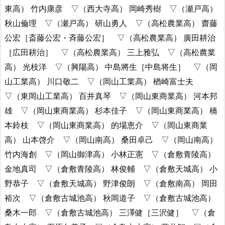
東高） 竹内康彦 ▽（西大寺高） 岡崎秀樹 ▽（瀬戸高）
秋山倫理 ▽（瀬戸高） 研山勇人 ▽（高松農業高） 齋藤
公宏［斎藤公宏・斉藤公宏］ ▽（高松農業高） 廣田耕治
［広田耕治］ ▽（高松農業高） 三上雅弘 ▽（高松農業
高） 光枝洋 ▽（興陽高） 中島將生［中島将生］ ▽（岡
山工業高） 川口敬二 ▽（岡山工業高） 楢崎富士夫
▽（東岡山工業高） 百井真琴 ▽（岡山東商業高） 河本邦
雄 ▽（岡山東商業高） 杉本佳子 ▽（岡山東商業高） 橋
本鈴枝 ▽（岡山東商業高） 的場恵介 ▽（岡山東商業
高） 山本啓介 ▽（岡山南高） 桑田卓己 ▽（岡山南高）
竹内海創 ▽（岡山御津高） 小林正憲 ▽（倉敷青陵高）
金地真司 ▽（倉敷青陵高） 林俊輔 ▽（倉敷天城高） 小
野恭子 ▽（倉敷天城高） 野津俊朗 ▽（倉敷南高） 岡田
裕次 ▽（倉敷古城池高） 秋岡道子 ▽（倉敷古城池高）
桑木一郎 ▽（倉敷古城池高） 三澤健［三沢健］ ▽（倉