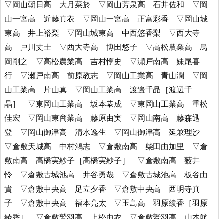
▽岡山朝日高 大月菜於 ▽岡山芳泉高 石井佐和 ▽岡
山一宮高 近藤真衣 ▽岡山一宮高 正富彩香 ▽岡山城
東高 井上裕梨 ▽岡山城東高 中西悠香梨 ▽西大寺
高 戸川丈士 ▽西大寺高 博田悠子 ▽高松農業高 鳥
岡剛之 ▽高松農業高 吉村惇史 ▽瀬戸南高 妹尾喜
行 ▽瀬戸南高 前原教志 ▽岡山工業高 青山潤 ▽岡
山工業高 片山真 ▽岡山工業高 渡邉千晶［渡辺千
晶］ ▽東岡山工業高 坂本恭成 ▽東岡山工業高 重松
佳宏 ▽岡山東商業高 藤原由実 ▽岡山南高 藤森迅
登 ▽岡山御津高 清水逸生 ▽岡山御津高 延兼理沙
▽倉敷天城高 中村鴻志 ▽倉敷南高 柴田由加里 ▽倉
敷南高 髙橋実紗子［高橋実紗子］ ▽倉敷南高 薮井
怜 ▽倉敷古城池高 井谷勇哉 ▽倉敷古城池高 板谷由
貴 ▽倉敷中央高 足立夕香 ▽倉敷中央高 西明寺真
子 ▽倉敷中央高 福本亮太 ▽玉島高 羽原綾香［羽原
綾香］ ▽倉敷鷲羽高 上松由衣 ▽倉敷鷲羽高 山本航