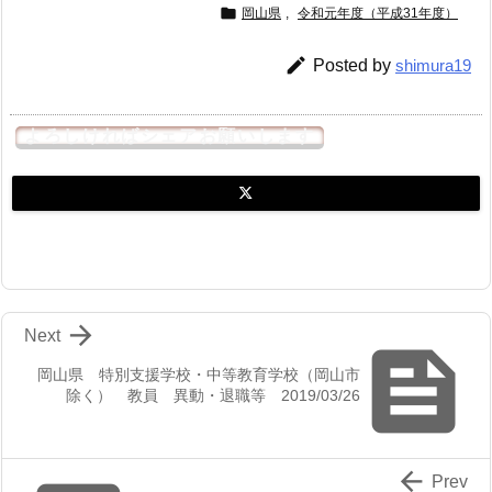

岡山県
,
令和元年度（平成31年度）

Posted by
shimura19
よろしければシェアお願いします

Next

岡山県 特別支援学校・中等教育学校（岡山市
除く） 教員 異動・退職等 2019/03/26

Prev