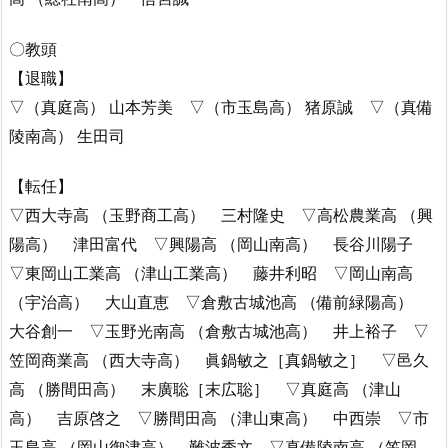
〇教頭
【退職】
▽（真庭高） 山本芳美 ▽（市玉島高） 猪原誠 ▽（真備
陵南高） 生田司
【転任】
▽西大寺高 （玉野商工高） 三村隆史 ▽高松農業高 （興
陽高） 津田富代 ▽興陽高 （岡山南高） 長谷川陽子
▽東岡山工業高 （津山工業高） 藤井利昭 ▽岡山南高
（宇治高） 大山直恵 ▽倉敷古城池高 （備前緑陽高）
大谷創一 ▽玉野光南高 （倉敷古城池高） 井上裕子 ▽
笠岡商業高 （西大寺高） 眞鍋敏之［真鍋敏之］ ▽邑久
高 （勝間田高） 末廣聡［末広聡］ ▽真庭高 （津山
高） 吉原啓之 ▽勝間田高 （津山東高） 中西崇 ▽市
玉島高 （岡山御津高） 難波秀文 ▽真備陵南高 （笠岡