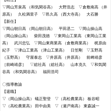
▽岡山芳泉高 （和気閑谷高） 大野浩志 ▽倉敷南高 （井
原高） 久松満里子 ▽邑久高 （西大寺高） 大石勝
【新任】
▽岡山朝日高 （岡山朝日高） 平田丞二 ▽岡山操山高
（岡山操山高） 柴田茂徳 ▽東岡山工業高 （東岡山工業
高） 武川忠弘 ▽岡山東商業高 （倉敷商業高） 梶原由
紀子 ▽津山工業高 （津山工業高） 日笠剛 ▽玉野高
（玉野高） 守屋泰志 ▽井原高 （井原高） 前﨑靖彦
［前崎靖彦］ ▽総社高 （総社高） 山本克久 ▽和気閑
谷高 （和気閑谷高） 福田浩司
〇指導教諭
【退職】
▽（岡山操山高） 蟻正聖登 ▽（高松農業高） 板谷昭
▽（高松農業高） 田中由美 ▽（瀬戸南高） 東森誠一