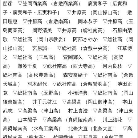
朋彦 ▽笠岡商業高 （倉敷商業高） 廣實和子［広實和
子・廣実和子・広実和子］ ▽井原高 （岡山操山高） 敷
田理恵 ▽井原高 （倉敷南高） 岡本恭子 ▽井原高 （玉
島商業高） 岡野清美 ▽井原高 （総社南高） 石原由梨
歌 ▽総社高 （岡山県教委） 阿部さやか ▽総社高 （岡
山操山高） 宮原誠一 ▽総社高 （倉敷中央高） 江草博
之 ▽総社高 （玉島高） 萱岡輝久 ▽総社高 （高梁
高） 難波千夏 ▽総社南高 （西大寺高） 河内良枝 ▽
総社南高 （高松農業高） 森安奈緒子 ▽総社南高 （倉敷
天城高） 村木絹代 ▽総社南高 （倉敷鷲羽高） 池田正
寛 ▽総社南高 （玉野高） 小橋洋典 ▽総社南高 （岡山
後楽館高） 井手元啓江 ▽高梁高 （岡山御津高） 本山
武志 ▽高梁高 （津山高） 村上貴澄 ▽高梁高 （津山東
高） 山本陽子 ▽高梁高 （真備陵南高） 川上結花 ▽
高梁城南高 （水島工業高） 北條大直［北条大直］ ▽高
梁城南高 （鴨方高） 竹岡愛結 ▽新見高 （倉敷工業