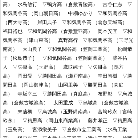
高） 水島敏行 ▽鴨方高 （倉敷青陵高） 古谷仁志 ▽
和気閑谷高 （岡山朝日高） 中桐ゆかり ▽和気閑谷高
（西大寺高） 岸田典子 ▽和気閑谷高 （倉敷天城高）
福田裕也 ▽和気閑谷高 （倉敷鷲羽高） 岡本安宜 ▽和
気閑谷高 （津山東高） 真野高行 ▽和気閑谷高 （玉野光
南高） 大山典子 ▽和気閑谷高 （笠岡工業高） 松嶋恭
子［松島恭子］ ▽和気閑谷高 （笠岡商業高） 柴谷祐
人 ▽矢掛高 （玉野高） 鷹取純子 ▽矢掛高 （鴨方
高） 岡田愛 ▽勝間田高 （瀬戸南高） 幸田智樹 ▽勝
間田高 （岡山御津高） 山岡里美 ▽勝間田高 （真庭
高） 寺坂幸三 ▽勝間田高 （真庭高） 布野彰 ▽烏城
高 （倉敷古城池高） 太田重成 ▽烏城高 （倉敷古城池
高） 末藤楓 ▽烏城高 （玉野備南高） 宮﨑玲永［宮崎
玲永］ ▽精思高 （岡山東商業高） 藤井孝正 ▽精思高
（玉島高） 宮添栄美子 ▽倉敷市立工業高 （水島工業