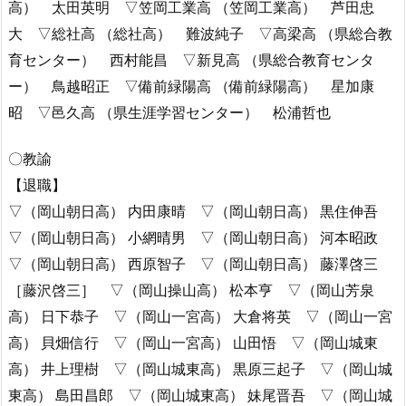
高） 太田英明 ▽笠岡工業高 （笠岡工業高） 芦田忠
大 ▽総社高 （総社高） 難波純子 ▽高梁高 （県総合教
育センター） 西村能昌 ▽新見高 （県総合教育センタ
ー） 鳥越昭正 ▽備前緑陽高 （備前緑陽高） 星加康
昭 ▽邑久高 （県生涯学習センター） 松浦哲也
〇教諭
【退職】
▽（岡山朝日高） 内田康晴 ▽（岡山朝日高） 黒住伸吾
▽（岡山朝日高） 小網晴男 ▽（岡山朝日高） 河本昭政
▽（岡山朝日高） 西原智子 ▽（岡山朝日高） 藤澤啓三
［藤沢啓三］ ▽（岡山操山高） 松本亨 ▽（岡山芳泉
高） 日下恭子 ▽（岡山一宮高） 大倉将英 ▽（岡山一宮
高） 貝畑信行 ▽（岡山一宮高） 山田悟 ▽（岡山城東
高） 井上理樹 ▽（岡山城東高） 黒原三起子 ▽（岡山城
東高） 島田昌郎 ▽（岡山城東高） 妹尾晋吾 ▽（岡山城