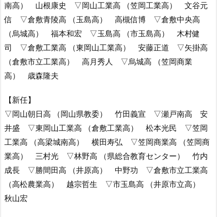
南高） 山根康史 ▽岡山工業高 （笠岡工業高） 文谷元
信 ▽倉敷青陵高 （玉島高） 高槻信博 ▽倉敷中央高
（烏城高） 福本和宏 ▽玉島高 （市玉島高） 木村健
司 ▽倉敷工業高 （東岡山工業高） 安藤正道 ▽矢掛高
（倉敷市立工業高） 高月秀人 ▽烏城高 （笠岡商業
高） 歳森隆夫
【新任】
▽岡山朝日高 （岡山県教委） 竹田義宣 ▽瀬戸南高 安
井盛 ▽東岡山工業高 （倉敷工業高） 松本光民 ▽笠岡
工業高 （高梁城南高） 横田寿弘 ▽笠岡商業高 （笠岡商
業高） 三村光 ▽林野高 （県総合教育センター） 竹内
成長 ▽勝間田高 （井原高） 中野功 ▽倉敷市立工業高
（高松農業高） 越宗哲生 ▽市玉島高 （井原市立高）
秋山宏