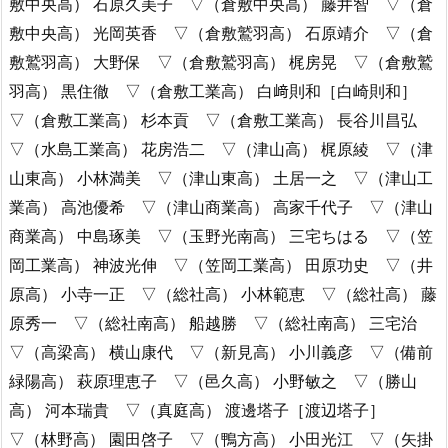
敷中央高） 石原久美子 ▽（倉敷中央高） 藤井智 ▽（倉
敷中央高） 光岡英香 ▽（倉敷鷲羽高） 石原靖介 ▽（倉
敷鷲羽高） 大野保 ▽（倉敷鷲羽高） 梶房晃 ▽（倉敷鷲
羽高） 黒住徹 ▽（倉敷工業高） 白﨑則和［白崎則和］
▽（倉敷工業高） 杉本貢 ▽（倉敷工業高） 長谷川昌弘
▽（水島工業高） 花房浩二 ▽（津山高） 梶原綾 ▽（津
山東高） 小林満美 ▽（津山東高） 土居一之 ▽（津山工
業高） 高池優希 ▽（津山商業高） 高家千代子 ▽（津山
商業高） 中島琢美 ▽（玉野光南高） 三宅ちはる ▽（笠
岡工業高） 神波光伸 ▽（笠岡工業高） 田原功史 ▽（井
原高） 小寺一正 ▽（総社高） 小林範恵 ▽（総社高） 藤
原秀一 ▽（総社南高） 船越勝 ▽（総社南高） 三宅治
▽（高梁高） 横山康代 ▽（新見高） 小川義彦 ▽（備前
緑陽高） 萩原理恵子 ▽（邑久高） 小野敏之 ▽（勝山
高） 河本瑞貴 ▽（真庭高） 渡邊塔子［渡辺塔子］
▽（林野高） 園田啓子 ▽（鴨方高） 小田光江 ▽（矢掛