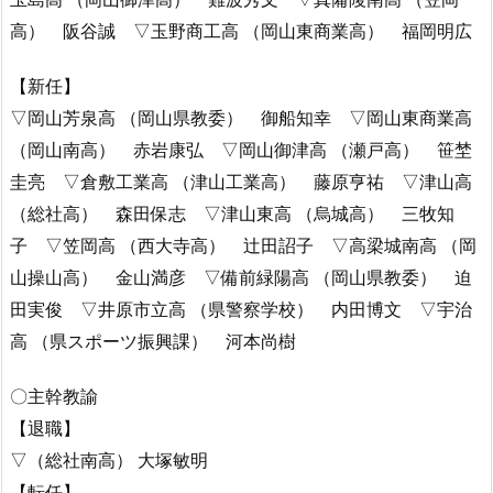
高） 阪谷誠 ▽玉野商工高 （岡山東商業高） 福岡明広
【新任】
▽岡山芳泉高 （岡山県教委） 御船知幸 ▽岡山東商業高
（岡山南高） 赤岩康弘 ▽岡山御津高 （瀬戸高） 笹埜
圭亮 ▽倉敷工業高 （津山工業高） 藤原亨祐 ▽津山高
（総社高） 森田保志 ▽津山東高 （烏城高） 三牧知
子 ▽笠岡高 （西大寺高） 辻田詔子 ▽高梁城南高 （岡
山操山高） 金山満彦 ▽備前緑陽高 （岡山県教委） 迫
田実俊 ▽井原市立高 （県警察学校） 内田博文 ▽宇治
高 （県スポーツ振興課） 河本尚樹
〇主幹教諭
【退職】
▽（総社南高） 大塚敏明
【転任】