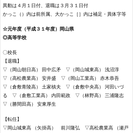
異動は４月１日付、退職は３月３１日付
かっこ（）内は前所属、大かっこ［］内は補足・異体字等
☆元年度（平成３１年度）岡山県
◎高等学校
〇校長
【退職】
▽（岡山朝日高） 田中広矛 ▽（岡山城東高） 浅沼淳
▽（高松農業高） 安井盛 ▽（岡山工業高） 赤木恭吾
▽（倉敷青陵高） 土家槙夫 ▽（倉敷中央高） 河田いづ
る ▽（倉敷工業高） 内田範政 ▽（林野高） 三浦隆志
▽（勝間田高） 安東厚生
【転任】
▽岡山城東高 （矢掛高） 前川隆弘 ▽高松農業高 （瀬戸