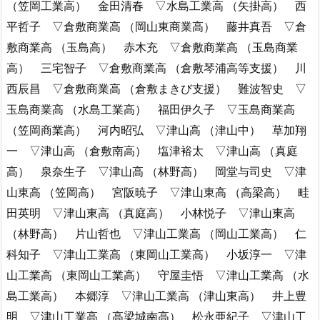
（笠岡工業高） 金田清春 ▽水島工業高 （矢掛高） 西
平哲子 ▽倉敷商業高 （岡山東商業高） 藤井真吾 ▽倉
敷商業高 （玉島高） 赤木充 ▽倉敷商業高 （玉島商業
高） 三宅智子 ▽倉敷商業高 （倉敷琴浦高等支援） 川
西辰昌 ▽倉敷商業高 （倉敷まきび支援） 難波智史 ▽
玉島商業高 （水島工業高） 福田伊久子 ▽玉島商業高
（笠岡商業高） 河内昭弘 ▽津山高 （津山中） 草加翔
一 ▽津山高 （倉敷南高） 塩津裕太 ▽津山高 （真庭
高） 泉奈生子 ▽津山高 （林野高） 岡堂与司史 ▽津
山東高 （笠岡高） 宮阪暁子 ▽津山東高 （高梁高） 畦
田英明 ▽津山東高 （真庭高） 小林悦子 ▽津山東高
（林野高） 片山哲也 ▽津山工業高 （岡山工業高） 仁
科知子 ▽津山工業高 （東岡山工業高） 小坂淳一 ▽津
山工業高 （東岡山工業高） 守屋圭悟 ▽津山工業高 （水
島工業高） 本郷淳 ▽津山工業高 （津山東高） 井上豊
明 ▽津山工業高 （高梁城南高） 松永亜紀子 ▽津山工