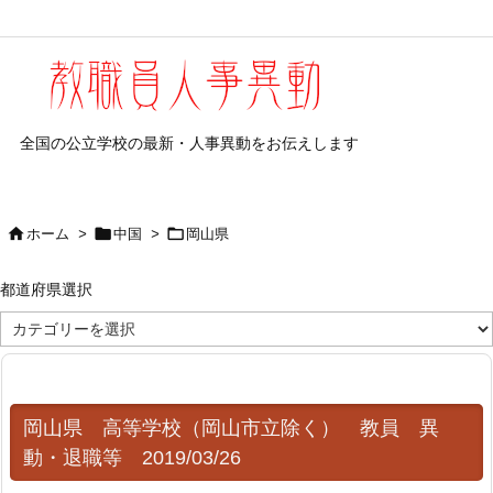
全国の公立学校の最新・人事異動をお伝えします



ホーム
>
中国
>
岡山県
都道府県選択
都
道
府
県
選
択
岡山県 高等学校（岡山市立除く） 教員 異
動・退職等 2019/03/26