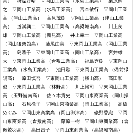
高） 狩屋好晴 ▽岡山工業高 （水島工業高） 栗原輝
之 ▽岡山工業高 （水島工業高） 宮本敏行 ▽岡山工業
高 （津山工業高） 高見茂樹 ▽岡山工業高 （津山工業
高） 道満興二 ▽岡山工業高 （高梁城南高） 川上良
雄 ▽岡山工業高 （新見高） 井上幸士 ▽岡山工業高
（岡山後楽館高） 藤尾由美 ▽東岡山工業高 （岡山工業
高） 島曜子 ▽東岡山工業高 （岡山工業高） 宮井雄
大 ▽東岡山工業高 （倉敷工業高） 福島秀樹 ▽東岡山
工業高 （水島工業高） 池田勲 ▽東岡山工業高 （備前緑
陽高） 原田慎吾 ▽東岡山工業高 （勝山高） 高田和
俊 ▽東岡山工業高 （林野高） 川上裕司 ▽東岡山工業
高 （玉野備南高） 佐々木貴史 ▽岡山東商業高 （岡山操
山高） 石原律子 ▽岡山東商業高 （岡山工業高） 高橋
めぐみ ▽岡山東商業高 （岡山御津高） 磯野香織 ▽岡
山東商業高 （倉敷南高） 藤原一樹 ▽岡山東商業高 （倉
敷鷲羽高） 高田昌子 ▽岡山東商業高 （高梁城南高）