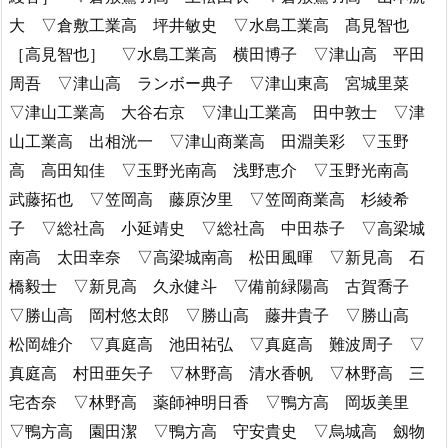
大 ▽倉敷工業高 坪井敏史 ▽水島工業高 髙見智也
［高見智也］ ▽水島工業高 横田博子 ▽津山高 平田
周吾 ▽津山高 ランボー典子 ▽津山東高 宮城里菜
▽津山工業高 大谷右京 ▽津山工業高 田中敦士 ▽津
山工業高 出相洸一 ▽津山商業高 田淵美彩 ▽玉野
高 高田知佳 ▽玉野光南高 浅野恵介 ▽玉野光南高
武藤拓也 ▽笠岡高 藤原汐里 ▽笠岡商業高 杉綾希
子 ▽総社高 小延靖史 ▽総社高 中田恭子 ▽高梁城
南高 太田幸奈 ▽高梁城南高 松田風暉 ▽新見高 石
橋毅士 ▽新見高 久永健斗 ▽備前緑陽高 古賀喬子
▽勝山高 岡村悠太郎 ▽勝山高 藤井貴子 ▽勝山高
松岡雄介 ▽真庭高 池田祐弘 ▽真庭高 難波周子 ▽
真庭高 村田亜矢子 ▽林野高 清水香帆 ▽林野高 三
宅杏奈 ▽林野高 薬師神明日香 ▽鴨方高 岡坂美里
▽鴨方高 園田潔 ▽鴨方高 守安貴史 ▽烏城高 劔物