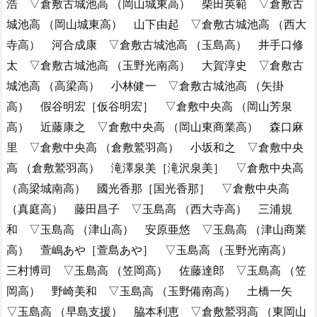
浩 ▽倉敷古城池高 （岡山城東高） 柴田英範 ▽倉敷古
城池高 （岡山城東高） 山下由起 ▽倉敷古城池高 （西大
寺高） 河合成康 ▽倉敷古城池高 （玉島高） 井手口修
太 ▽倉敷古城池高 （玉野光南高） 大賀淳史 ▽倉敷古
城池高 （高梁高） 小林健一 ▽倉敷古城池高 （矢掛
高） 假谷明宏［仮谷明宏］ ▽倉敷中央高 （岡山芳泉
高） 近藤康之 ▽倉敷中央高 （岡山東商業高） 森口麻
里 ▽倉敷中央高 （倉敷鷲羽高） 小坂和之 ▽倉敷中央
高 （倉敷鷲羽高） 滝澤泉美［滝沢泉美］ ▽倉敷中央高
（高梁城南高） 國光香那［国光香那］ ▽倉敷中央高
（真庭高） 藤田昌子 ▽玉島高 （西大寺高） 三浦規
和 ▽玉島高 （津山高） 安原亜悠 ▽玉島高 （津山商業
高） 萱嶋あや［萱島あや］ ▽玉島高 （玉野光南高）
三村博司 ▽玉島高 （笠岡高） 佐藤達郎 ▽玉島高 （笠
岡高） 野崎美和 ▽玉島高 （玉野備南高） 土橋一矢
▽玉島高 （早島支援） 脇本利恵 ▽倉敷鷲羽高 （東岡山