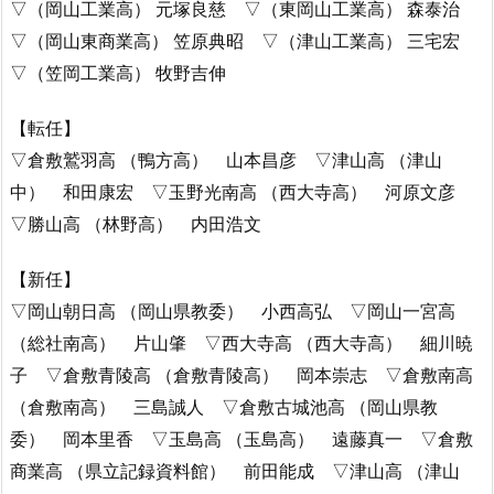
▽（岡山工業高） 元塚良慈 ▽（東岡山工業高） 森泰治
▽（岡山東商業高） 笠原典昭 ▽（津山工業高） 三宅宏
▽（笠岡工業高） 牧野吉伸
【転任】
▽倉敷鷲羽高 （鴨方高） 山本昌彦 ▽津山高 （津山
中） 和田康宏 ▽玉野光南高 （西大寺高） 河原文彦
▽勝山高 （林野高） 内田浩文
【新任】
▽岡山朝日高 （岡山県教委） 小西高弘 ▽岡山一宮高
（総社南高） 片山肇 ▽西大寺高 （西大寺高） 細川暁
子 ▽倉敷青陵高 （倉敷青陵高） 岡本崇志 ▽倉敷南高
（倉敷南高） 三島誠人 ▽倉敷古城池高 （岡山県教
委） 岡本里香 ▽玉島高 （玉島高） 遠藤真一 ▽倉敷
商業高 （県立記録資料館） 前田能成 ▽津山高 （津山