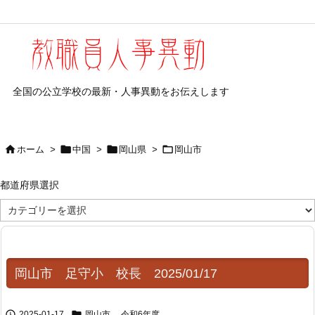
全国の公立学校の最新・人事異動をお伝えします




ホーム
>
中国
>
岡山県
>
岡山市
都道府県選択
都
道
府
県
選
択
岡山市 足守小 校長 2025/01/17


2025-01-17
岡山市
,
令和6年度