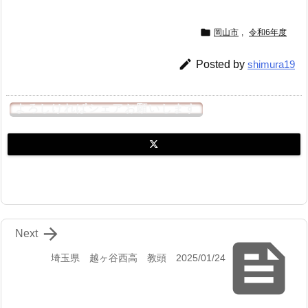

岡山市
,
令和6年度

Posted by
shimura19
よろしければシェアお願いします

Next

埼玉県 越ヶ谷西高 教頭 2025/01/24