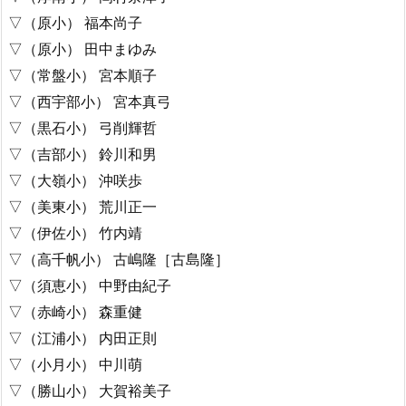
▽（原小） 福本尚子
▽（原小） 田中まゆみ
▽（常盤小） 宮本順子
▽（西宇部小） 宮本真弓
▽（黒石小） 弓削輝哲
▽（吉部小） 鈴川和男
▽（大嶺小） 沖咲歩
▽（美東小） 荒川正一
▽（伊佐小） 竹内靖
▽（高千帆小） 古嶋隆［古島隆］
▽（須恵小） 中野由紀子
▽（赤崎小） 森重健
▽（江浦小） 内田正則
▽（小月小） 中川萌
▽（勝山小） 大賀裕美子