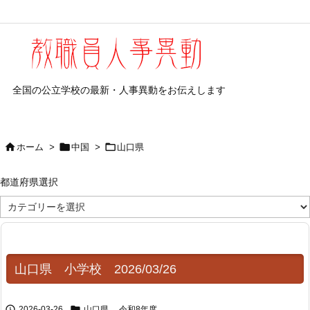
全国の公立学校の最新・人事異動をお伝えします



ホーム
>
中国
>
山口県
都道府県選択
都
道
府
県
選
択
山口県 小学校 2026/03/26


2026-03-26
山口県
,
令和8年度