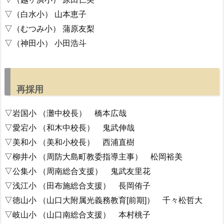
▽（白水小） 山本恵子
▽（むつみ小） 蒲原友梨
▽（神田小） 小田浩斗
再採用
▽岩国小 （灘中校長） 橋本広哉
▽愛宕小 （和木中校長） 鬼武伸哉
▽美和小 （美和小校長） 西浦直樹
▽柳井小 （周防大島町教委指導主事） 松岡裕美
▽公集小 （周南総合支援） 鬼武友里花
▽浅江小 （田布施総合支援） 長岡侑子
▽徳山小 （山口大附属光義務教育[前期]） 千々松哲大
▽岐山小 （山口南総合支援） 本村桃子