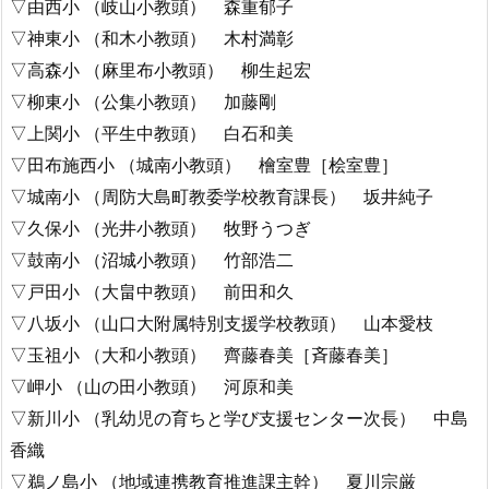
▽由西小 （岐山小教頭） 森重郁子
▽神東小 （和木小教頭） 木村満彰
▽高森小 （麻里布小教頭） 柳生起宏
▽柳東小 （公集小教頭） 加藤剛
▽上関小 （平生中教頭） 白石和美
▽田布施西小 （城南小教頭） 檜室豊［桧室豊］
▽城南小 （周防大島町教委学校教育課長） 坂井純子
▽久保小 （光井小教頭） 牧野うつぎ
▽鼓南小 （沼城小教頭） 竹部浩二
▽戸田小 （大畠中教頭） 前田和久
▽八坂小 （山口大附属特別支援学校教頭） 山本愛枝
▽玉祖小 （大和小教頭） 齊藤春美［斉藤春美］
▽岬小 （山の田小教頭） 河原和美
▽新川小 （乳幼児の育ちと学び支援センター次長） 中島
香織
▽鵜ノ島小 （地域連携教育推進課主幹） 夏川宗厳