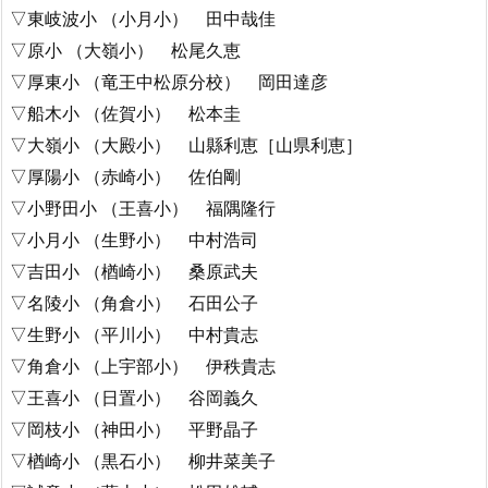
▽東岐波小 （小月小） 田中哉佳
▽原小 （大嶺小） 松尾久恵
▽厚東小 （竜王中松原分校） 岡田達彦
▽船木小 （佐賀小） 松本圭
▽大嶺小 （大殿小） 山縣利恵［山県利恵］
▽厚陽小 （赤崎小） 佐伯剛
▽小野田小 （王喜小） 福隅隆行
▽小月小 （生野小） 中村浩司
▽吉田小 （楢崎小） 桑原武夫
▽名陵小 （角倉小） 石田公子
▽生野小 （平川小） 中村貴志
▽角倉小 （上宇部小） 伊秩貴志
▽王喜小 （日置小） 谷岡義久
▽岡枝小 （神田小） 平野晶子
▽楢崎小 （黒石小） 柳井菜美子