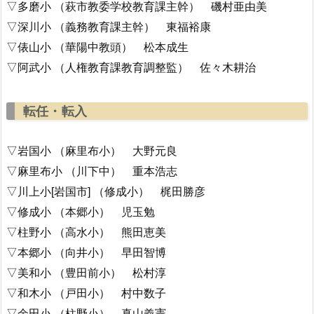
▽多磨小 （萩市教委学校教育課主幹） 磯村亜由美
▽深川小 （義務教育課主幹） 東福裕康
▽俵山小 （華陽中教頭） 松本成生
▽阿武小 （人権教育課教育調整監） 佐々木耕治
転任・転入
▽岩国小 （麻里布小） 大野元良
▽麻里布小 （川下中） 重本浩志
▽川上小[岩国市] （修成小） 梶田勝彦
▽修成小 （本郷小） 児玉勉
▽柱野小 （高水小） 熊田恵美
▽本郷小 （向井小） 早田智博
▽美和小 （豊田前小） 松村淳
▽和木小 （戸田小） 村中数子
▽余田小 （柱野小） 真山義憲