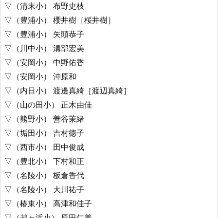
▽（清末小） 布野史枝
▽（豊浦小） 櫻井樹［桜井樹］
▽（豊浦小） 矢頭恭子
▽（川中小） 溝部宏美
▽（安岡小） 中野佑香
▽（安岡小） 沖原和
▽（内日小） 渡邊真綺［渡辺真綺］
▽（山の田小） 正木由佳
▽（熊野小） 善谷茉緒
▽（垢田小） 吉村徳子
▽（西市小） 田中俊成
▽（豊北小） 下村和正
▽（名陵小） 板倉香代
▽（名陵小） 大川祐子
▽（椿東小） 高津和佳子
▽（越ヶ浜小） 原田仁美