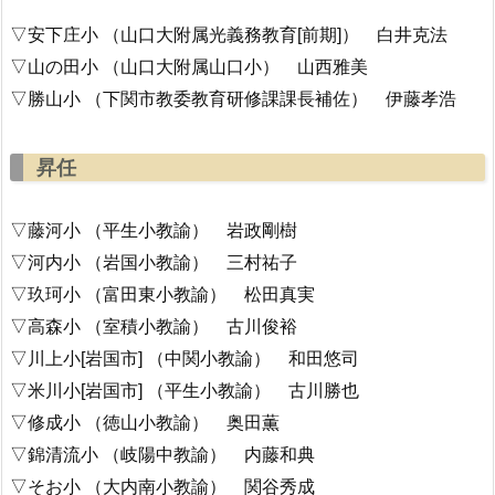
▽安下庄小 （山口大附属光義務教育[前期]） 白井克法
▽山の田小 （山口大附属山口小） 山西雅美
▽勝山小 （下関市教委教育研修課課長補佐） 伊藤孝浩
昇任
▽藤河小 （平生小教諭） 岩政剛樹
▽河内小 （岩国小教諭） 三村祐子
▽玖珂小 （富田東小教諭） 松田真実
▽高森小 （室積小教諭） 古川俊裕
▽川上小[岩国市] （中関小教諭） 和田悠司
▽米川小[岩国市] （平生小教諭） 古川勝也
▽修成小 （徳山小教諭） 奥田薫
▽錦清流小 （岐陽中教諭） 内藤和典
▽そお小 （大内南小教諭） 関谷秀成