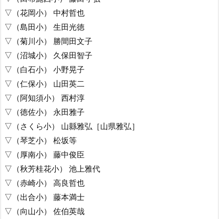
▽（花岡小） 中村哲也
▽（島田小） 生田光徳
▽（菊川小） 勝間田文子
▽（沼城小） 久保田智子
▽（白石小） 小野晃子
▽（仁保小） 山田英二
▽（阿知須小） 西村淳
▽（徳佐小） 永田雅子
▽（さくら小） 山縣雅弘［山県雅弘］
▽（琴芝小） 松坂等
▽（厚南小） 藤中俊臣
▽（秋芳桂花小） 池上雅代
▽（赤崎小） 高良哲也
▽（出合小） 藤本満士
▽（向山小） 佐伯英哉