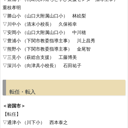
重枝孝明
▽勝山小 （山口大附属山口小） 林絵梨
▽川中小 （清末小校長） 久保裕幸
▽安岡小 （山口大附属山口小） 中川穂
▽豊浦小 （下関市教委指導主事） 川上昌秀
▽熊野小 （下関市教委指導主事） 金尾智
▽三見小 （萩総合支援） 工藤博美
▽深川小 （向津具小校長） 石田祐子
転任・転入
＜岩国市＞
【転任】
▽通津小 （川下小） 西本泰之