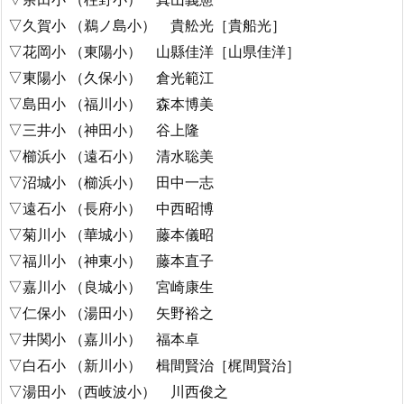
▽久賀小 （鵜ノ島小） 貴舩光［貴船光］
▽花岡小 （東陽小） 山縣佳洋［山県佳洋］
▽東陽小 （久保小） 倉光範江
▽島田小 （福川小） 森本博美
▽三井小 （神田小） 谷上隆
▽櫛浜小 （遠石小） 清水聡美
▽沼城小 （櫛浜小） 田中一志
▽遠石小 （長府小） 中西昭博
▽菊川小 （華城小） 藤本儀昭
▽福川小 （神東小） 藤本直子
▽嘉川小 （良城小） 宮崎康生
▽仁保小 （湯田小） 矢野裕之
▽井関小 （嘉川小） 福本卓
▽白石小 （新川小） 楫間賢治［梶間賢治］
▽湯田小 （西岐波小） 川西俊之