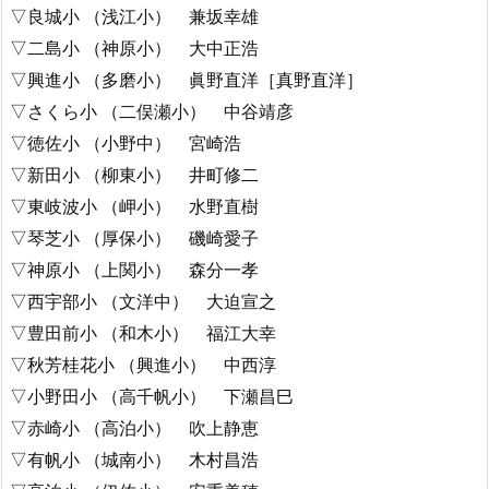
▽良城小 （浅江小） 兼坂幸雄
▽二島小 （神原小） 大中正浩
▽興進小 （多磨小） 眞野直洋［真野直洋］
▽さくら小 （二俣瀬小） 中谷靖彦
▽徳佐小 （小野中） 宮崎浩
▽新田小 （柳東小） 井町修二
▽東岐波小 （岬小） 水野直樹
▽琴芝小 （厚保小） 磯崎愛子
▽神原小 （上関小） 森分一孝
▽西宇部小 （文洋中） 大迫宣之
▽豊田前小 （和木小） 福江大幸
▽秋芳桂花小 （興進小） 中西淳
▽小野田小 （高千帆小） 下瀬昌巳
▽赤崎小 （高泊小） 吹上静恵
▽有帆小 （城南小） 木村昌浩