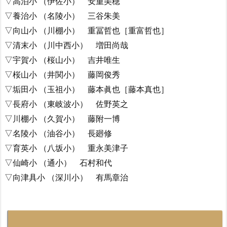
▽高泊小 （伊佐小） 安重美穂
▽養治小 （名陵小） 三谷朱美
▽向山小 （川棚小） 重冨哲也［重富哲也］
▽清末小 （川中西小） 増田尚哉
▽宇賀小 （桜山小） 吉井唯生
▽桜山小 （井関小） 藤岡俊秀
▽垢田小 （玉祖小） 藤本眞也［藤本真也］
▽長府小 （東岐波小） 佐野英之
▽川棚小 （久賀小） 藤附一博
▽名陵小 （油谷小） 長廻修
▽育英小 （八坂小） 重永美津子
▽仙崎小 （通小） 石村和代
▽向津具小 （深川小） 有馬章治