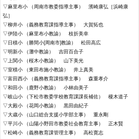
▽麻里布小 （周南市教委指導主事） 濱崎康弘［浜崎康
弘］
▽柳井小 （義務教育課指導主事） 大賀拓也
▽伊陸小 （麻里布小教諭） 枝折美幸
▽日積小 （勝間小[周南市]教諭） 松田高広
▽明新小 （灘中教諭） 吉田百合子
▽上関小 （桜木小教諭） 山下美光
▽室積小 （東田布施小教諭） 井上真美
▽富田西小 （義務教育課指導主事） 森重孝介
▽和田小 （鹿野小教諭） 小林由美子
▽岐山小 （下松市教委学校教育課課長補佐） 榎木道子
▽大殿小 （花岡小教諭） 黒田由紀子
▽大歳小 （山口総合支援小学部主事） 重永剛
▽平川小 （山陽小野田市教委社会教育主事） 正木賢
▽松崎小 （義務教育課管理主事） 高松寛志