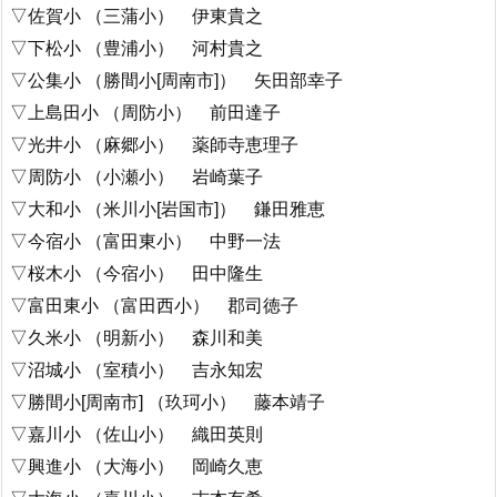
▽佐賀小 （三蒲小） 伊東貴之
▽下松小 （豊浦小） 河村貴之
▽公集小 （勝間小[周南市]） 矢田部幸子
▽上島田小 （周防小） 前田達子
▽光井小 （麻郷小） 薬師寺恵理子
▽周防小 （小瀬小） 岩崎葉子
▽大和小 （米川小[岩国市]） 鎌田雅恵
▽今宿小 （富田東小） 中野一法
▽桜木小 （今宿小） 田中隆生
▽富田東小 （富田西小） 郡司徳子
▽久米小 （明新小） 森川和美
▽沼城小 （室積小） 吉永知宏
▽勝間小[周南市] （玖珂小） 藤本靖子
▽嘉川小 （佐山小） 織田英則
▽興進小 （大海小） 岡崎久恵