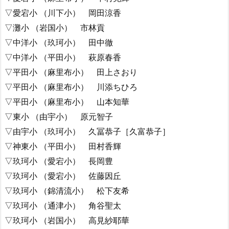
▽愛宕小 （川下小） 岡田涼香
▽灘小 （岩国小） 市林貢
▽中洋小 （玖珂小） 田中徹
▽中洋小 （平田小） 萩原春香
▽平田小 （麻里布小） 田上さおり
▽平田小 （麻里布小） 川添ちひろ
▽平田小 （麻里布小） 山本知華
▽東小 （由宇小） 原元智子
▽由宇小 （玖珂小） 久冨恭子［久富恭子］
▽神東小 （平田小） 田村香輝
▽玖珂小 （愛宕小） 長岡豊
▽玖珂小 （愛宕小） 佐藤因丘
▽玖珂小 （錦清流小） 松下友希
▽玖珂小 （通津小） 角谷聖太
▽玖珂小 （岩国小） 高見紗耶華