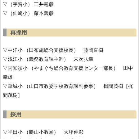
▽（宇賀小） 三井竜彦
▽（仙崎小） 藤本義彦
再採用
▽中洋小 （田布施総合支援校長） 藤岡直樹
▽浅江小 （義務教育課主幹） 末次弘幸
▽阿知須小 （やまぐち総合教育支援センター部長） 田中
幸雄
▽華城小 （山口市教委学校教育課副参事） 楫間茂樹［梶
間茂樹］
採用
▽平田小 （勝山小教頭） 大坪伸彰