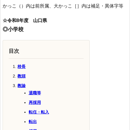
かっこ（）内は前所属、大かっこ［］内は補足・異体字等
☆令和8年度 山口県
◎小学校
目次
校長
教頭
教諭
退職等
再採用
転任・転入
転出