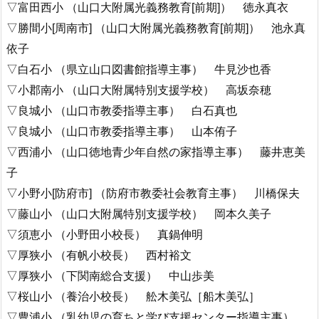
▽富田西小 （山口大附属光義務教育[前期]） 徳永真衣
▽勝間小[周南市] （山口大附属光義務教育[前期]） 池永真
依子
▽白石小 （県立山口図書館指導主事） 牛見沙也香
▽小郡南小 （山口大附属特別支援学校） 高坂奈穂
▽良城小 （山口市教委指導主事） 白石真也
▽良城小 （山口市教委指導主事） 山本侑子
▽西浦小 （山口徳地青少年自然の家指導主事） 藤井恵美
子
▽小野小[防府市] （防府市教委社会教育主事） 川橋保夫
▽藤山小 （山口大附属特別支援学校） 岡本久美子
▽須恵小 （小野田小校長） 真鍋伸明
▽厚狭小 （有帆小校長） 西村裕文
▽厚狭小 （下関南総合支援） 中山歩美
▽桜山小 （養治小校長） 舩木美弘［船木美弘］
▽豊浦小 （乳幼児の育ちと学び支援センター指導主事）