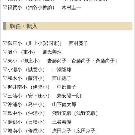
▽福賀小 （油谷小教諭） 木村圭一
転任・転入
▽御庄小 （川上小[岩国市]） 西村寛子
▽灘小 （東小） 兼氏善浩
▽東小 （御庄小） 齋藤尚子［斎藤尚子・斉藤尚子］
▽小瀬小 （誠意小） 二瀬隆雄
▽和木小 （藤河小） 西山徳子
▽柳井南小 （伊陸小） 中部朋子
▽三蒲小 （安下庄小） 兼安陽一朗
▽沖浦小 （島中小） 山下健太郎
▽島中小 （沖浦小） 淺野充彦［浅野充彦］
▽麻郷小 （日積小） 三谷泰隆
▽城南小 （修成小） 廣田京子［広田京子］