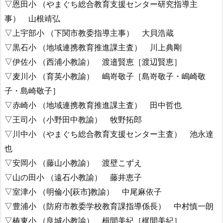
▽恩田小 （やまぐち総合教育支援センター研究指導主
事） 山根靖弘
▽上宇部小 （下関市教委指導主事） 大貝浩蔵
▽黒石小 （地域連携教育推進課主査） 川上典剛
▽伊佐小 （西浦小教諭） 渡邉賢恵［渡辺賢恵］
▽麦川小 （育英小教諭） 嶋嵜敬子［島嵜敬子・嶋崎敬
子・島崎敬子］
▽赤崎小 （地域連携教育推進課主査） 田中哲也
▽王司小 （小野田中教諭） 牧野拓郎
▽川中小 （やまぐち総合教育支援センター主査） 池永達
也
▽安岡小 （藤山小教諭） 渡壁こずえ
▽山の田小 （遠石小教諭） 藤井恵子
▽室津小 （明倫小[萩市]教諭） 中尾麻依子
▽豊浦小 （防府市教委学校教育課指導係長） 中村慎一朗
▽椿東小 （良城小教諭） 楫間美紀［梶間美紀］