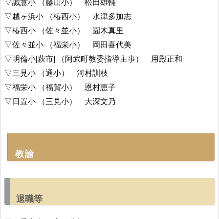
▽誠意小 （藤山小） 松田雄輔
▽越ヶ浜小 （椿西小） 水津多加志
▽椿西小 （佐々並小） 園木真里
▽佐々並小 （福栄小） 岡田喜代美
▽明倫小[萩市] （阿武町教委指導主事） 用殿正和
▽三見小 （通小） 河村訓枝
▽福栄小 （福賀小） 恩村恵子
▽日置小 （三見小） 大深文乃
教諭
退職等