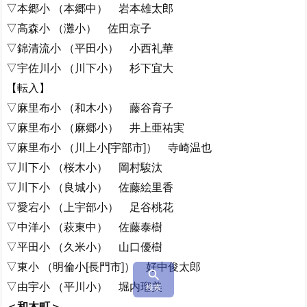
▽本郷小 （本郷中） 岩本雄太郎
▽高森小 （灘小） 佐田京子
▽錦清流小 （平田小） 小西礼華
▽宇佐川小 （川下小） 杉下宜大
【転入】
▽麻里布小 （和木小） 藤谷育子
▽麻里布小 （麻郷小） 井上亜祐実
▽麻里布小 （川上小[宇部市]） 寺崎温也
▽川下小 （桜木小） 岡村駿汰
▽川下小 （良城小） 佐藤絵里香
▽愛宕小 （上宇部小） 足谷桃花
▽中洋小 （萩東中） 佐藤泰樹
▽平田小 （久米小） 山口優樹
▽東小 （明倫小[長門市]） 好中俊太郎

▽由宇小 （平川小） 堀内瑠美
検索
＜和木町＞