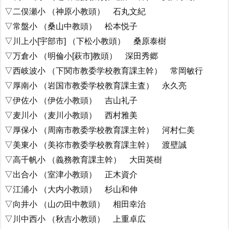
▽二俣瀬小 （神原小教頭） 石丸文紀
▽常盤小 （桑山中教頭） 松本悦子
▽川上小[宇部市] （下松小教頭） 桑原泰樹
▽万倉小 （明倫小[萩市]教頭） 深田秀郷
▽西岐波小 （下関市教委学校教育課主幹） 常岡敏行
▽厚南小 （岩国市教委学校教育課主査） 永久亮
▽伊佐小 （伊佐小教頭） 吉山礼子
▽麦川小 （麦川小教頭） 西村雅美
▽厚保小 （周南市教委学校教育課主幹） 河村仁美
▽美東小 （美祢市教委学校教育課主幹） 渡壁誠
▽高千帆小 （義務教育課主幹） 大田英樹
▽出合小 （室津小教頭） 正木資介
▽江浦小 （大内小教頭） 杉山和伸
▽向井小 （山の田中教頭） 相田幸治
▽川中西小 （秋吉小教頭） 上重卓広