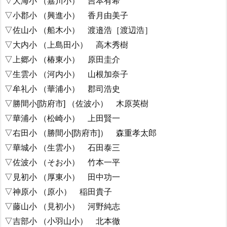
▽大海小 （嘉川小） 吉本有希
▽小郡小 （興進小） 香月由美子
▽佐山小 （船木小） 渡邉浩［渡辺浩］
▽大内小 （上島田小） 高木秀樹
▽上郷小 （椿東小） 原田圭介
▽生雲小 （河内小） 山根加奈子
▽牟礼小 （華浦小） 郡司浩史
▽勝間小[防府市] （佐波小） 木原英樹
▽華浦小 （松崎小） 上田賢一
▽右田小 （勝間小[防府市]） 森重孝太郎
▽華城小 （生雲小） 石田泰三
▽佐波小 （そお小） 竹本一平
▽見初小 （厚東小） 田中功一
▽神原小 （原小） 稲田貴子
▽藤山小 （見初小） 河野純志
▽吉部小 （小羽山小） 北本徹