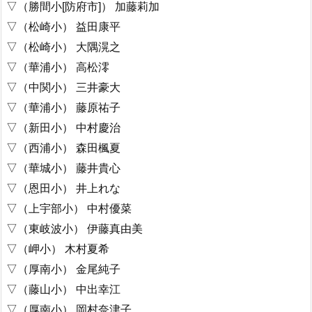
▽（勝間小[防府市]） 加藤莉加
▽（松崎小） 益田康平
▽（松崎小） 大隅滉之
▽（華浦小） 高松澪
▽（中関小） 三井豪大
▽（華浦小） 藤原祐子
▽（新田小） 中村慶治
▽（西浦小） 森田楓夏
▽（華城小） 藤井貴心
▽（恩田小） 井上れな
▽（上宇部小） 中村優菜
▽（東岐波小） 伊藤真由美
▽（岬小） 木村夏希
▽（厚南小） 金尾純子
▽（藤山小） 中出幸江
▽（厚南小） 岡村奈津子