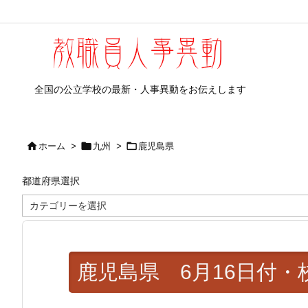
全国の公立学校の最新・人事異動をお伝えします



ホーム
>
九州
>
鹿児島県
都道府県選択
都
道
府
県
選
択
鹿児島県 6月16日付・校長