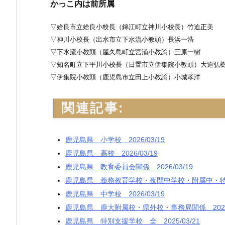
かっこ内は前所属
▽姶良市立姶良小校長（錦江町立神川小校長）竹迫正美
▽神川小校長（出水市立下水流小教頭）長浜一浩
▽下水流小教頭（屋久島町立宮浦小教諭）三原一樹
▽知名町立下平川小校長（日置市立伊集院小教頭）大迫弘
▽伊集院小教頭（鹿児島市立田上小教諭）小城孝洋
関連記事:
鹿児島県 小学校 2026/03/19
鹿児島県 高校 2026/03/19
鹿児島県 教育委員会関係 2026/03/19
鹿児島県 義務教育学校・夜間中学校・附属中・特別支援
鹿児島県 中学校 2026/03/19
鹿児島県 鹿大附属校・県外校・事務局関係 2025/
鹿児島県 特別支援学校 全 2025/03/21