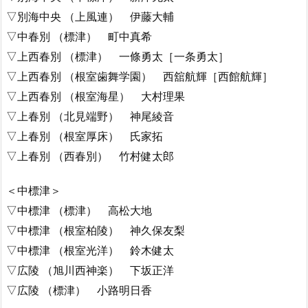
▽別海中央 （上風連） 伊藤大輔
▽中春別 （標津） 町中真希
▽上西春別 （標津） 一條勇太［一条勇太］
▽上西春別 （根室歯舞学園） 西舘航輝［西館航輝］
▽上西春別 （根室海星） 大村理果
▽上春別 （北見端野） 神尾綾音
▽上春別 （根室厚床） 氏家拓
▽上春別 （西春別） 竹村健太郎
＜中標津＞
▽中標津 （標津） 高松大地
▽中標津 （根室柏陵） 神久保友梨
▽中標津 （根室光洋） 鈴木健太
▽広陵 （旭川西神楽） 下坂正洋
▽広陵 （標津） 小路明日香