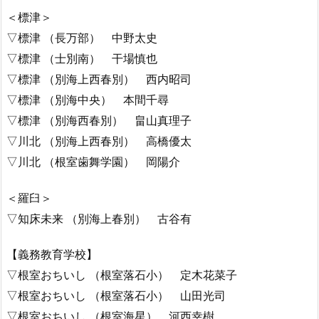
＜標津＞
▽標津 （長万部） 中野太史
▽標津 （士別南） 干場慎也
▽標津 （別海上西春別） 西内昭司
▽標津 （別海中央） 本間千尋
▽標津 （別海西春別） 畠山真理子
▽川北 （別海上西春別） 高橋優太
▽川北 （根室歯舞学園） 岡陽介
＜羅臼＞
▽知床未来 （別海上春別） 古谷有
【義務教育学校】
▽根室おちいし （根室落石小） 定木花菜子
▽根室おちいし （根室落石小） 山田光司
▽根室おちいし （根室海星） 河西幸樹