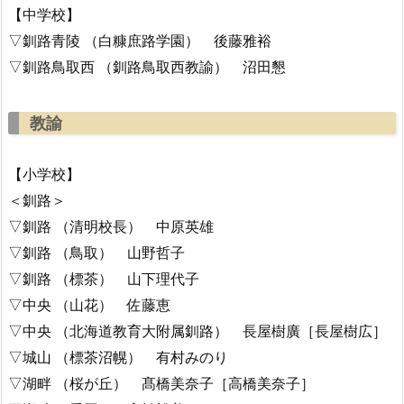
【中学校】
▽釧路青陵 （白糠庶路学園） 後藤雅裕
▽釧路鳥取西 （釧路鳥取西教諭） 沼田懇
教諭
【小学校】
＜釧路＞
▽釧路 （清明校長） 中原英雄
▽釧路 （鳥取） 山野哲子
▽釧路 （標茶） 山下理代子
▽中央 （山花） 佐藤恵
▽中央 （北海道教育大附属釧路） 長屋樹廣［長屋樹広］
▽城山 （標茶沼幌） 有村みのり
▽湖畔 （桜が丘） 髙橋美奈子［高橋美奈子］