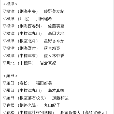
＜標津＞
▽標津 （別海中央） 綾野美友紀
▽標津 （川北） 川田瑞希
▽標津 （別海西春別） 佐藤実夏
▽標津 （中標津丸山） 高田大地
▽標津 （根室北斗） 星野さやか
▽標津 （別海野付） 落合靖寛
▽標津 （中標津東） 佐々木郁香
▽川北 （中標津） 岩倉真妃
＜羅臼＞
▽羅臼 （春松） 福田好美
▽羅臼 （中標津丸山） 島本真帆
▽羅臼 （根室落石校長） 加藤和弘
▽春松 （釧路光陽） 丸山紀子
▽春松 （中標津計根別学園） 髙須賀優大［高須賀優大］