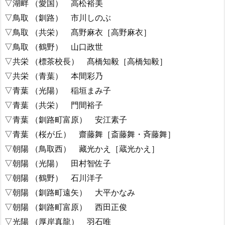
▽湖畔 （愛国） 高松裕美
▽鳥取 （釧路） 市川しのぶ
▽鳥取 （共栄） 髙野麻衣［高野麻衣］
▽鳥取 （鶴野） 山口政世
▽共栄 （標茶校長） 髙橋知毅［高橋知毅］
▽共栄 （青葉） 本間彩乃
▽青葉 （光陽） 稲垣まみ子
▽青葉 （共栄） 門間裕子
▽青葉 （釧路町富原） 安江素子
▽青葉 （桜が丘） 齋藤舞［斎藤舞・斉藤舞］
▽朝陽 （鳥取西） 藏光かえ［蔵光かえ］
▽朝陽 （光陽） 田村智佐子
▽朝陽 （鶴野） 石川洋子
▽朝陽 （釧路町遠矢） 大平かなみ
▽朝陽 （釧路町富原） 西田正俊
▽光陽 （厚岸真龍） 羽石唯