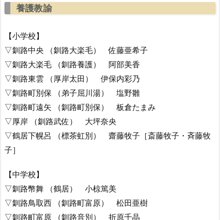
養護教諭
【小学校】
▽釧路中央 （釧路大楽毛） 佐藤亜希子
▽釧路大楽毛 （釧路養護） 阿部美香
▽釧路東雲 （厚岸太田） 伊保内彩乃
▽釧路町別保 （弟子屈川湯） 塩野雛
▽釧路町遠矢 （釧路町別保） 板倉たまみ
▽厚岸 （釧路武佐） 大坪奈央
▽鶴居下幌呂 （標茶虹別） 齋藤牧子［斎藤牧子・斉藤牧
子］
【中学校】
▽釧路幣舞 （鶴居） 小椋篤美
▽釧路鳥取西 （釧路町富原） 松田亜樹
▽釧路町富原 （釧路音別） 折原千晶