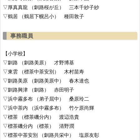
▽厚真真龍 （釧路桜が丘） 三本千紗子紗
▽鶴居 （鶴居下幌呂小） 種田敦子
事務職員
【小学校】
▽釧路 （釧路美原） 才野博基
▽東雲 （標茶中茶安別） 木村苗寿
▽釧路美原 （釧路美原中） 春木達也
▽釧路興津 （釧路） 赤田明子
▽浜中霧多布 （弟子屈中） 桑原玲二
▽浜中茶内 （浜中霧多布） 竹ケ原尚輝
▽標茶 （標茶磯分内） 渡辺浩貴
▽標茶磯分内 （標茶） 清野潤
▽標茶中茶安別 （釧路共栄中） 塩原友彰