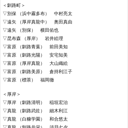
＜釧路町＞
▽別保 （浜中霧多布） 中村亮太
▽遠矢 （厚岸真龍中） 奥田真由
▽遠矢 （別保） 横田佑也
▽昆布森 （厚岸） 岩井絵理
▽富原 （釧路青葉） 前田美知
▽富原 （釧路光陽） 安宅知美
▽富原 （厚岸真龍） 大山織絵
▽富原 （釧路美原） 倉持利江子
▽富原 （標茶） 福岡徹
＜厚岸＞
▽厚岸 （釧路清明） 稲垣宏治
▽真龍 （釧路武佐） 細木利江
▽真龍 （白糠学園） 和合悠太
▽真龍 （釧路共栄） 須貝七夕