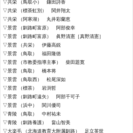
▽共栄 （鳥取小） 鎌田詩香
▽共栄 （標茶虹別） 関井翔太
▽共栄 （阿寒湖） 丸井彩蘭恵
▽景雲 （釧路町富原） 阿部俊幸
▽景雲 （釧路町富原） 眞野清憲［真野清憲］
▽景雲 （共栄） 伊藤高鋭
▽景雲 （鳥取） 福田隆徳
▽景雲 （市教委指導主事） 柴田題寛
▽景雲 （鳥取） 橋本将
▽景雲 （鳥取西） 松尾深如
▽景雲 （標茶） 岩渕哲
▽景雲 （釧路町遠矢） 阿部千可子
▽景雲 （浜中） 関川優司
▽青陵 （鳥取） 中村祐未
▽青陵 （釧路養護） 畠山智美
▽大楽毛 （北海道教育大附属釧路） 足立英世