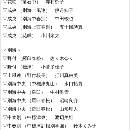
▽花咲 （落石中） 寺村郁子
▽成央 （別海上風連） 伊丹知子
▽成央 （別海中春別） 中田竣也
▽成央 （別海上西春別） 五十嵐詩真
▽成央 （花咲） 小川泉太
＜別海＞
▽野付 （羅臼春松） 佐々木奈々
▽野付 （標津） 小菅多佳子
▽上風連 （野付校長） 打川真由美
▽別海中央 （中標津丸山） 水口拓真
▽別海中央 （羅臼） 中村唯雪
▽別海中央 （羅臼春松） 沼崎良介
▽別海中央 （羅臼春松） 山形理人
▽中春別 （中標津東） 渡辺美姫
▽中春別 （中標津計根別学園） 鈴木くみ子