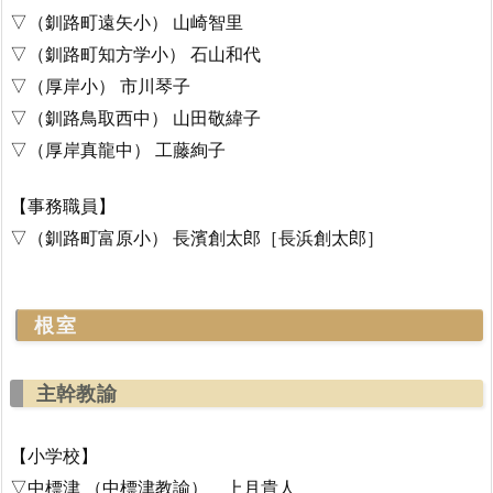
▽（釧路町遠矢小） 山崎智里
▽（釧路町知方学小） 石山和代
▽（厚岸小） 市川琴子
▽（釧路鳥取西中） 山田敬緯子
▽（厚岸真龍中） 工藤絢子
【事務職員】
▽（釧路町富原小） 長濱創太郎［長浜創太郎］
根室
主幹教諭
【小学校】
▽中標津 （中標津教諭） 上月貴人