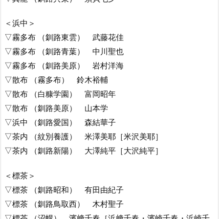
＜浜中＞
▽霧多布 （釧路東雲） 武藤花佳
▽霧多布 （釧路青葉） 中川聖也
▽霧多布 （釧路美原） 岩村洋海
▽散布 （霧多布） 鈴木裕輔
▽散布 （白糠学園） 富岡昭年
▽散布 （釧路美原） 山本学
▽浜中 （釧路愛国） 森結華子
▽茶内 （紋別養護） 米澤美耶［米沢美耶］
▽茶内 （釧路新陽） 大澤純平［大沢純平］
＜標茶＞
▽標茶 （釧路昭和） 有田由紀子
▽標茶 （釧路鳥取西） 木村聖子
▽標茶 （沼幌） 濱﨑千春［浜﨑千春・濱崎千春・浜崎千