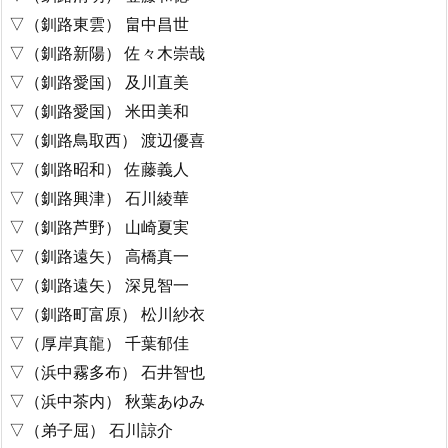
▽（釧路東雲） 畠中昌世
▽（釧路新陽） 佐々木崇哉
▽（釧路愛国） 及川直美
▽（釧路愛国） 米田美和
▽（釧路鳥取西） 渡辺優喜
▽（釧路昭和） 佐藤義人
▽（釧路興津） 石川綾華
▽（釧路芦野） 山崎夏実
▽（釧路遠矢） 高橋真一
▽（釧路遠矢） 深見智一
▽（釧路町富原） 松川紗衣
▽（厚岸真龍） 千葉郁佳
▽（浜中霧多布） 石井智也
▽（浜中茶内） 秋葉あゆみ
▽（弟子屈） 石川諒介