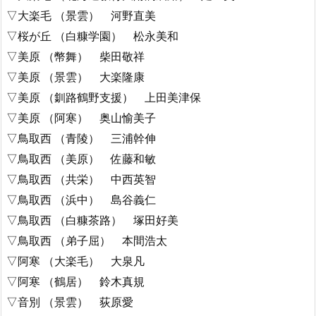
▽大楽毛 （景雲） 河野直美
▽桜が丘 （白糠学園） 松永美和
▽美原 （幣舞） 柴田敬祥
▽美原 （景雲） 大楽隆康
▽美原 （釧路鶴野支援） 上田美津保
▽美原 （阿寒） 奥山愉美子
▽鳥取西 （青陵） 三浦幹伸
▽鳥取西 （美原） 佐藤和敏
▽鳥取西 （共栄） 中西英智
▽鳥取西 （浜中） 島谷義仁
▽鳥取西 （白糠茶路） 塚田好美
▽鳥取西 （弟子屈） 本間浩太
▽阿寒 （大楽毛） 大泉凡
▽阿寒 （鶴居） 鈴木真規
▽音別 （景雲） 荻原愛