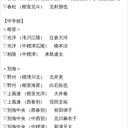
▽春松 （根室北斗） 北村朋也
【中学校】
＜根室＞
▽光洋 （滝川江陵） 辻倉大河
▽光洋 （中標津広陵） 橋本涼
▽柏陵 （中標津） 来島遼太
＜別海＞
▽野付 （標津川北） 北井吏
▽野付 （根室海星） 白石拓也
▽上風連 （根室光洋） 大井奏
▽上風連 （西春別） 窪田圭祐
▽別海中央 （西春別） 有田律子
▽別海中央 （中西別） 北川麻衣子
▽別海中央 （中標津） 新津兄太