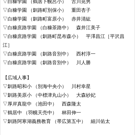
▽白糠学園 （鶴居下幌呂小） 古川晃男
▽白糠学園 （釧路町別保小） 重田杏子
▽白糠学園 （釧路町富原小） 赤井清紘
▽白糠庶路学園 （白糠茶路中） 森井江美子
▽白糠庶路学園 （釧路町昆布森小） 平澤昌江［平沢昌
江］
▽白糠庶路学園 （釧路音別中） 西村淳一
▽白糠庶路学園 （釧路音別中） 川人勝
【広域人事】
▽釧路昭和小 （別海中央小） 川村幸星
▽釧路美原小 （中標津丸山小） 大森紗妃
▽厚岸真龍中 （池田中） 西森隆太
▽鶴居中 （羽幌天売中） 林田伸一
▽釧路阿寒湖義務教育 （帯広第五中） 細川佑太