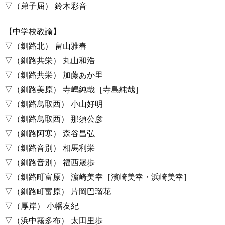
▽（弟子屈） 鈴木彩音
【中学校教諭】
▽（釧路北） 畠山雅春
▽（釧路共栄） 丸山和浩
▽（釧路共栄） 加藤あか里
▽（釧路美原） 寺嶋純哉［寺島純哉］
▽（釧路鳥取西） 小山好明
▽（釧路鳥取西） 那須公彦
▽（釧路阿寒） 森谷昌弘
▽（釧路音別） 相馬利栄
▽（釧路音別） 福西晟歩
▽（釧路町富原） 濵崎美幸［濱崎美幸・浜崎美幸］
▽（釧路町富原） 片岡巴瑠花
▽（厚岸） 小幡友紀
▽（浜中霧多布） 太田里歩