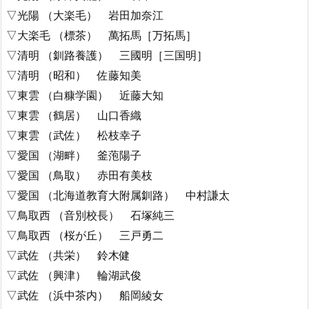
▽光陽 （大楽毛） 岩田加奈江
▽大楽毛 （標茶） 萬拓馬［万拓馬］
▽清明 （釧路養護） 三國明［三国明］
▽清明 （昭和） 佐藤知美
▽東雲 （白糠学園） 近藤大知
▽東雲 （鶴居） 山口香織
▽東雲 （武佐） 松枝幸子
▽愛国 （湖畔） 釜萢陽子
▽愛国 （鳥取） 赤田有美枝
▽愛国 （北海道教育大附属釧路） 中村謙太
▽鳥取西 （音別校長） 石塚純三
▽鳥取西 （桜が丘） 三戸勇二
▽武佐 （共栄） 鈴木健
▽武佐 （興津） 輪湖武俊
▽武佐 （浜中茶内） 船岡綾女