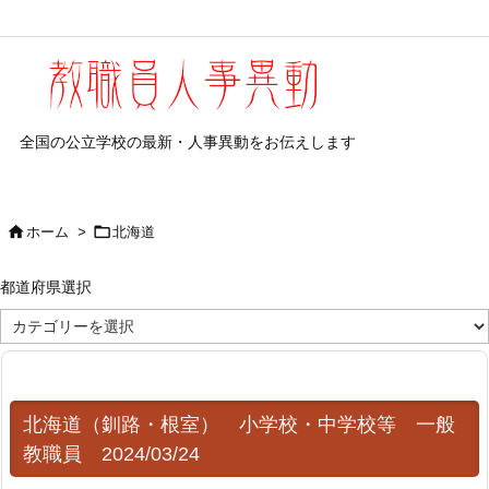
全国の公立学校の最新・人事異動をお伝えします


ホーム
>
北海道
都道府県選択
都
道
府
県
選
択
北海道（釧路・根室） 小学校・中学校等 一般
教職員 2024/03/24