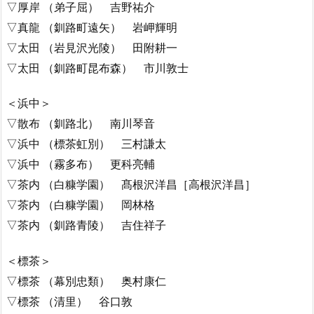
▽厚岸 （弟子屈） 吉野祐介
▽真龍 （釧路町遠矢） 岩岬輝明
▽太田 （岩見沢光陵） 田附耕一
▽太田 （釧路町昆布森） 市川敦士
＜浜中＞
▽散布 （釧路北） 南川琴音
▽浜中 （標茶虹別） 三村謙太
▽浜中 （霧多布） 更科亮輔
▽茶内 （白糠学園） 髙根沢洋昌［高根沢洋昌］
▽茶内 （白糠学園） 岡林格
▽茶内 （釧路青陵） 吉住祥子
＜標茶＞
▽標茶 （幕別忠類） 奥村康仁
▽標茶 （清里） 谷口敦