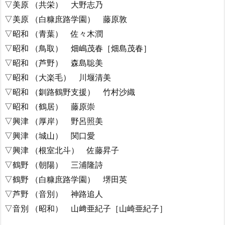
▽美原 （共栄） 大野志乃
▽美原 （白糠庶路学園） 藤原敦
▽昭和 （青葉） 佐々木潤
▽昭和 （鳥取） 畑嶋茂春［畑島茂春］
▽昭和 （芦野） 森島聡美
▽昭和 （大楽毛） 川堰清美
▽昭和 （釧路鶴野支援） 竹村沙織
▽昭和 （鶴居） 藤原崇
▽興津 （厚岸） 野呂照美
▽興津 （城山） 関口愛
▽興津 （根室北斗） 佐藤昇子
▽鶴野 （朝陽） 三浦隆詩
▽鶴野 （白糠庶路学園） 堺田英
▽芦野 （音別） 神路追人
▽音別 （昭和） 山﨑亜紀子［山崎亜紀子］