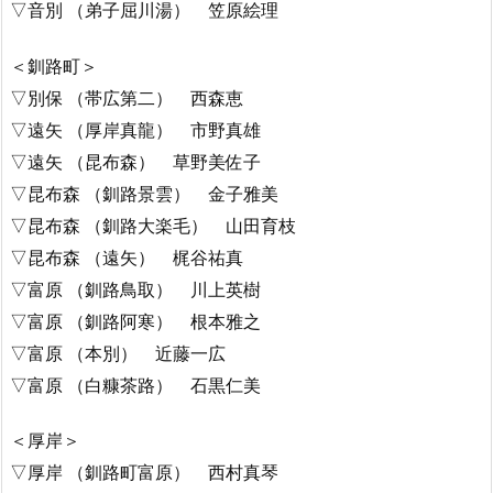
▽音別 （弟子屈川湯） 笠原絵理
＜釧路町＞
▽別保 （帯広第二） 西森恵
▽遠矢 （厚岸真龍） 市野真雄
▽遠矢 （昆布森） 草野美佐子
▽昆布森 （釧路景雲） 金子雅美
▽昆布森 （釧路大楽毛） 山田育枝
▽昆布森 （遠矢） 梶谷祐真
▽富原 （釧路鳥取） 川上英樹
▽富原 （釧路阿寒） 根本雅之
▽富原 （本別） 近藤一広
▽富原 （白糠茶路） 石黒仁美
＜厚岸＞
▽厚岸 （釧路町富原） 西村真琴