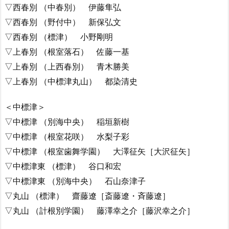
▽西春別 （中春別） 伊藤隼弘
▽西春別 （野付中） 新保弘文
▽西春別 （標津） 小野剛明
▽上春別 （根室落石） 佐藤一基
▽上春別 （上西春別） 青木勝美
▽上春別 （中標津丸山） 都染清史
＜中標津＞
▽中標津 （別海中央） 稲垣新樹
▽中標津 （根室花咲） 水梨子彩
▽中標津 （根室歯舞学園） 大澤征矢［大沢征矢］
▽中標津東 （標津） 谷口和宏
▽中標津東 （別海中央） 石山奈津子
▽丸山 （標津） 齋藤遼［斎藤遼・斉藤遼］
▽丸山 （計根別学園） 藤澤幸之介［藤沢幸之介］