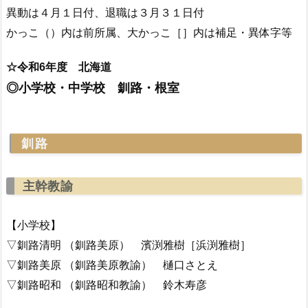
異動は４月１日付、退職は３月３１日付
かっこ（）内は前所属、大かっこ［］内は補足・異体字等
☆令和6年度 北海道
◎小学校・中学校 釧路・根室
釧路
主幹教諭
【小学校】
▽釧路清明 （釧路美原） 濱渕雅樹［浜渕雅樹］
▽釧路美原 （釧路美原教諭） 樋口さとえ
▽釧路昭和 （釧路昭和教諭） 鈴木寿彦