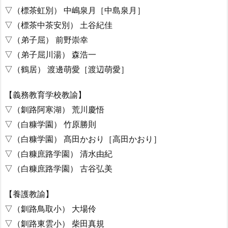
▽（標茶虹別） 中嶋泉月［中島泉月］
▽（標茶中茶安別） 土谷紀佳
▽（弟子屈） 前野崇幸
▽（弟子屈川湯） 森浩一
▽（鶴居） 渡邊萌愛［渡辺萌愛］
【義務教育学校教諭】
▽（釧路阿寒湖） 荒川慶悟
▽（白糠学園） 竹原勝則
▽（白糠学園） 髙田かおり［高田かおり］
▽（白糠庶路学園） 清水由紀
▽（白糠庶路学園） 古谷弘美
【養護教諭】
▽（釧路鳥取小） 大場伶
▽（釧路東雲小） 柴田真規