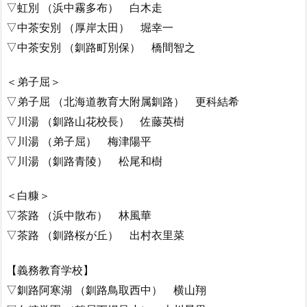
▽虹別 （浜中霧多布） 白木走
▽中茶安別 （厚岸太田） 堀幸一
▽中茶安別 （釧路町別保） 橋間智之
＜弟子屈＞
▽弟子屈 （北海道教育大附属釧路） 更科結希
▽川湯 （釧路山花校長） 佐藤英樹
▽川湯 （弟子屈） 梅津陽平
▽川湯 （釧路青陵） 松尾和樹
＜白糠＞
▽茶路 （浜中散布） 林風華
▽茶路 （釧路桜が丘） 出村衣里菜
【義務教育学校】
▽釧路阿寒湖 （釧路鳥取西中） 横山翔