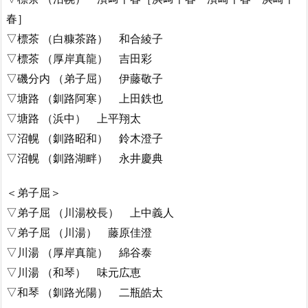
春］
▽標茶 （白糠茶路） 和合綾子
▽標茶 （厚岸真龍） 吉田彩
▽磯分内 （弟子屈） 伊藤敬子
▽塘路 （釧路阿寒） 上田鉄也
▽塘路 （浜中） 上平翔太
▽沼幌 （釧路昭和） 鈴木澄子
▽沼幌 （釧路湖畔） 永井慶典
＜弟子屈＞
▽弟子屈 （川湯校長） 上中義人
▽弟子屈 （川湯） 藤原佳澄
▽川湯 （厚岸真龍） 綿谷泰
▽川湯 （和琴） 味元広恵
▽和琴 （釧路光陽） 二瓶皓太