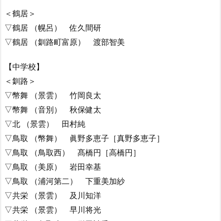
＜鶴居＞
▽鶴居 （幌呂） 佐久間研
▽鶴居 （釧路町富原） 渡部智美
【中学校】
＜釧路＞
▽幣舞 （景雲） 竹岡良太
▽幣舞 （音別） 秋保健太
▽北 （景雲） 田村純
▽鳥取 （幣舞） 眞野多恵子［真野多恵子］
▽鳥取 （鳥取西） 髙橋円［高橋円］
▽鳥取 （美原） 岩田幸基
▽鳥取 （浦河第二） 下重美加紗
▽共栄 （景雲） 及川知洋
▽共栄 （景雲） 早川将光