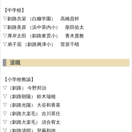
【中学校】
▽釧路共栄 （白糠学園） 高橋昌幹
▽釧路美原 （浜中茶内小） 柴田佑太
▽厚岸太田 （釧路東雲小） 青木貴教
▽弟子屈 （釧路興津小） 菅原千晴
退職
【小学校教諭】
▽（釧路） 今野邦治
▽（釧路朝陽） 鈴木瑞穂
▽（釧路光陽） 大谷和香菜
▽（釧路大楽毛） 吉川英任
▽（釧路大楽毛） 須合宥太
▽（釧路清明） 登藤和徳