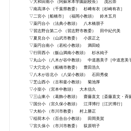
▽大和田南小 （阿蘇米本学園副校長） 茂呂崇
▽南高津小 （千葉県教委） 杉﨑有衣［杉崎有衣］
▽二宮小［船橋市］ （福岡小教頭） 鈴木五月
▽薬円台小 （法典小教頭） 八木橋朋子
▽習志野台第二小 （習志野市教委） 田中紀代美
▽夏見台小 （山武市教委） 小原正之
▽薬円台南小 （若松小教頭） 満田睦
▽行田西小 （飯山満南小教頭） 杉水純子
▽丸山小 （八木が谷中教頭） 中道惠美子［中道恵美
▽大穴北小 （船橋市教委） 豊田浩久
▽八木が谷北小 （八栄小教頭） 石田秀俊
▽芝山西小 （古和釜小教頭） 菊池厚
▽小室小 （宮本中教頭） 大木信久
▽三山東小 （葛飾小教頭） 齋藤直文［斎藤直文・斉
▽国分小 （宮久保小教頭） 江澤博行［江沢博行］
▽大柏小 （市川市教委） 村上勝正
▽稲荷木小 （百合台小教頭） 田岡美賀
▽宮久保小 （市川市教委） 荻原明子