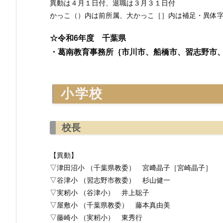
異動は４月１日付、退職は３月３１日付
かっこ（）内は前所属、大かっこ［］内は補足・異体
☆令和6年度 千葉県
・葛南教育事務所｛市川市、船橋市、習志野市
小学校
校長
【異動】
▽津田沼小 （千葉県教委） 宮﨑晶子［宮崎晶子］
▽谷津小 （習志野市教委） 杉山健一
▽実籾小 （谷津小） 井上聡子
▽屋敷小 （千葉県教委） 藤本真由美
▽藤崎小 （実籾小） 東秀行