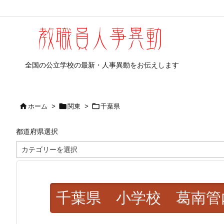
全国の公立学校の最新・人事異動をお伝えします



ホーム
>
関東
>
千葉県
都道府県選択
都
道
府
県
選
択
千葉県 小学校 葛南管内 2