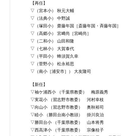
【再任】
▽（宮本小） 秋元大輔
▽（法典小） 中野誠
▽（塚田小） 齋藤年国［斎藤年国・斉藤年国］
▽（高郷小） 宮﨑尚［宮崎尚］
▽（二和小） 山田和隆
▽（七林小） 大賀泰代
▽（平田小） 蜂須賀久幸
▽（菅野小） 松永裕思
▽（南小［浦安市］） 大友隆司
【新任】
▽袖ケ浦西小 （千葉県教委） 梅原義秀
▽実花小 （習志野市教委） 河村幸枝
▽向山小 （習志野市教委） 奥秋裕司
▽睦小 （勝田台南小教頭） 掛川良治
▽勝田台小 （千葉県教委） 山本将秀
▽西高津小 （千葉県教委） 宗像桂子