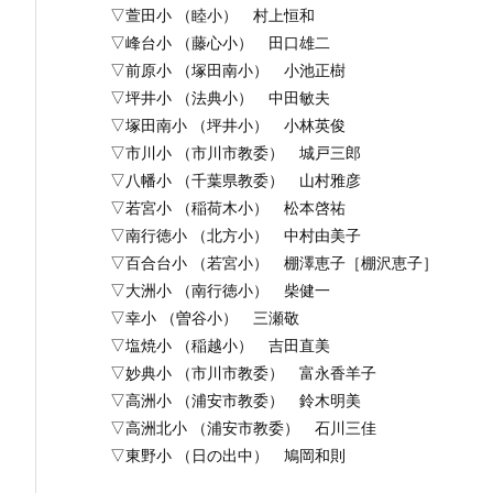
▽萱田小 （睦小） 村上恒和
▽峰台小 （藤心小） 田口雄二
▽前原小 （塚田南小） 小池正樹
▽坪井小 （法典小） 中田敏夫
▽塚田南小 （坪井小） 小林英俊
▽市川小 （市川市教委） 城戸三郎
▽八幡小 （千葉県教委） 山村雅彦
▽若宮小 （稲荷木小） 松本啓祐
▽南行徳小 （北方小） 中村由美子
▽百合台小 （若宮小） 棚澤恵子［棚沢恵子］
▽大洲小 （南行徳小） 柴健一
▽幸小 （曽谷小） 三瀬敬
▽塩焼小 （稲越小） 吉田直美
▽妙典小 （市川市教委） 富永香羊子
▽高洲小 （浦安市教委） 鈴木明美
▽高洲北小 （浦安市教委） 石川三佳
▽東野小 （日の出中） 鳩岡和則