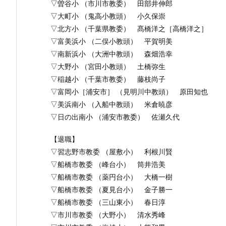
▽曽谷小 （市川市教委） 田部井伸郎
▽大町小 （鬼高小教頭） 小久保崇
▽北方小 （千葉県教委） 髙橋洋之［高橋洋之］
▽富美浜小 （二俣小教頭） 平賀明美
▽南新浜小 （大洲中教頭） 森畑浩幸
▽大野小 （宮田小教頭） 土橋弥生
▽稲越小 （千葉市教委） 藤枝尚子
▽富岡小［浦安市］ （見明川中教頭） 原田知也
▽美浜南小 （入船中教頭） 米倉暁彦
▽日の出南小 （浦安市教委） 佐瀬久代
【退職】
▽習志野市教委 （屋敷小） 利根川賢
▽船橋市教委 （峰台小） 筒井浩美
▽船橋市教委 （薬円台小） 大橋一樹
▽船橋市教委 （夏見台小） 金子勝一
▽船橋市教委 （三山東小） 春日淳
▽市川市教委 （大野小） 清水秀峰