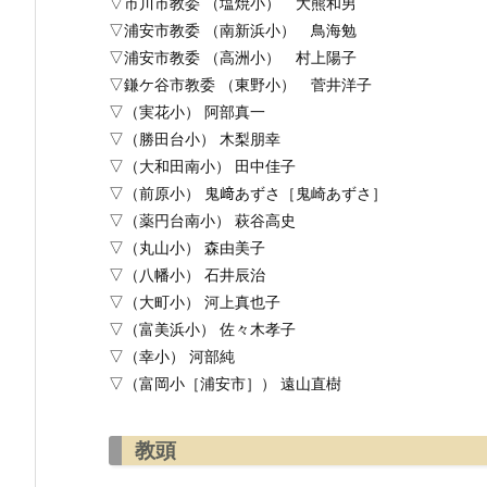
▽市川市教委 （塩焼小） 大熊和男
▽浦安市教委 （南新浜小） 鳥海勉
▽浦安市教委 （高洲小） 村上陽子
▽鎌ケ谷市教委 （東野小） 菅井洋子
▽（実花小） 阿部真一
▽（勝田台小） 木梨朋幸
▽（大和田南小） 田中佳子
▽（前原小） 鬼﨑あずさ［鬼崎あずさ］
▽（薬円台南小） 萩谷高史
▽（丸山小） 森由美子
▽（八幡小） 石井辰治
▽（大町小） 河上真也子
▽（富美浜小） 佐々木孝子
▽（幸小） 河部純
▽（富岡小［浦安市］） 遠山直樹
教頭