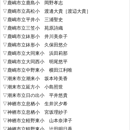
▽鹿嶋市立鹿島小 岡野孝志
▽鹿嶋市立高松小 渡邊大貴［渡辺大貴］
▽鹿嶋市立平井小 三浦聖史
▽鹿嶋市立三笠小 苑原詩織
▽鹿嶋市立鉢形小 井川美奈子
▽鹿嶋市立鉢形小 久保田悠介
▽鹿嶋市立大同東小 浜田莉那
▽鹿嶋市立大同西小 明尾悠平
▽鹿嶋市立中野東小 横田江利唯
▽潮来市立潮来小 坂本玲美香
▽潮来市立延方小 小島照世
▽潮来市立日の出小 平井悠貴
▽神栖市立息栖小 生井沢夕希
▽神栖市立息栖小 宮坂理紗子
▽神栖市立軽野東小 山本奈津子
▽神栖市立軽野東小 辻田明日香