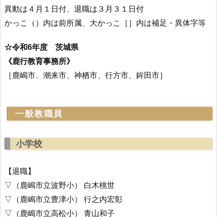
異動は４月１日付、退職は３月３１日付
かっこ（）内は前所属、大かっこ［］内は補足・異体字等
☆令和6年度 茨城県
《鹿行教育事務所》
［鹿嶋市、潮来市、神栖市、行方市、鉾田市］
一般教職員
小学校
【退職】
▽（鹿嶋市立波野小） 白木桃世
▽（鹿嶋市立豊津小） 行之内宏彰
▽（鹿嶋市立高松小） 青山和子