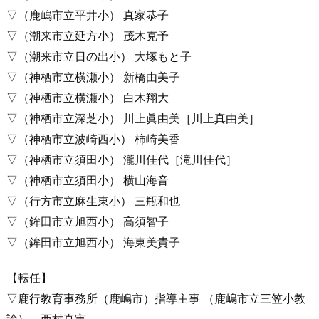
▽（鹿嶋市立平井小） 真家恭子
▽（潮来市立延方小） 茂木克予
▽（潮来市立日の出小） 大塚もと子
▽（神栖市立横瀬小） 新橋由美子
▽（神栖市立横瀬小） 白木翔大
▽（神栖市立深芝小） 川上眞由美［川上真由美］
▽（神栖市立波崎西小） 柿崎美香
▽（神栖市立須田小） 瀧川佳代［滝川佳代］
▽（神栖市立須田小） 横山海音
▽（行方市立麻生東小） 三瓶和也
▽（鉾田市立旭西小） 高須智子
▽（鉾田市立旭西小） 海東美貴子
【転任】
▽鹿行教育事務所（鹿嶋市）指導主事 （鹿嶋市立三笠小教