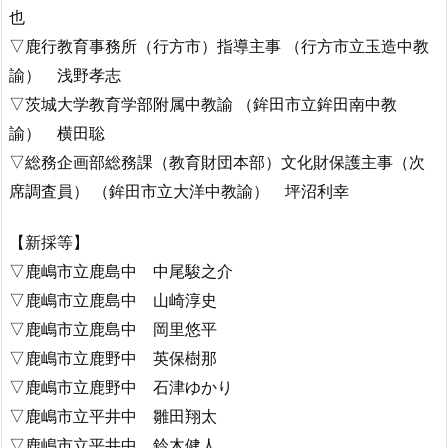
也
▽鹿行教育事務所（行方市）指導主事 （行方市立玉造中教
諭） 浅野孝志
▽茨城大学教育学部附属中教諭 （鉾田市立鉾田南中教
諭） 横田聡
▽総務企画部総務課（教育財団本部）文化財保護主事（次
席調査員） （鉾田市立大洋中教諭） 坪沼利幸
【新採等】
▽鹿嶋市立鹿島中 中尾駿之介
▽鹿嶋市立鹿島中 山崎淳史
▽鹿嶋市立鹿島中 岡里悠平
▽鹿嶋市立鹿野中 英保樹那
▽鹿嶋市立鹿野中 石津ゆかり
▽鹿嶋市立平井中 雛田翔太
▽鹿嶋市立平井中 鈴木健人