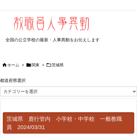
全国の公立学校の最新・人事異動をお伝えします



ホーム
>
関東
>
茨城県
都道府県選択
都
道
府
県
選
択
茨城県 鹿行管内 小学校・中学校 一般教職
員 2024/03/31