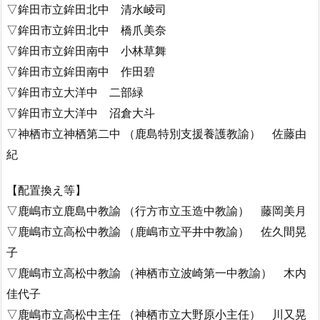
▽鉾田市立鉾田北中 清水崚司
▽鉾田市立鉾田北中 橋爪美奈
▽鉾田市立鉾田南中 小林草舞
▽鉾田市立鉾田南中 作田碧
▽鉾田市立大洋中 二部緑
▽鉾田市立大洋中 沼倉大斗
▽神栖市立神栖第二中 （鹿島特別支援養護教諭） 佐藤由
紀
【配置換え等】
▽鹿嶋市立鹿島中教諭 （行方市立玉造中教諭） 藤岡美月
▽鹿嶋市立高松中教諭 （鹿嶋市立平井中教諭） 佐久間晃
子
▽鹿嶋市立高松中教諭 （神栖市立波崎第一中教諭） 木内
佳代子
▽鹿嶋市立高松中主任 （神栖市立大野原小主任） 川又晃