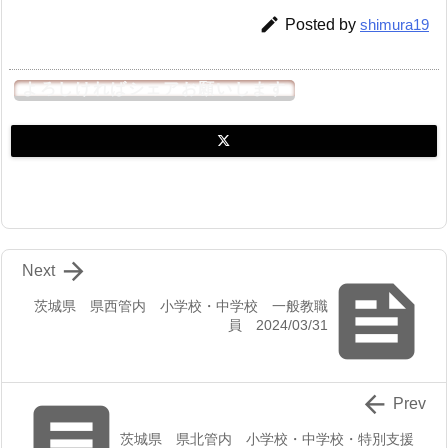

Posted by
shimura19
よろしければシェアお願いします

Next

茨城県 県西管内 小学校・中学校 一般教職
員 2024/03/31


Prev
茨城県 県北管内 小学校・中学校・特別支援