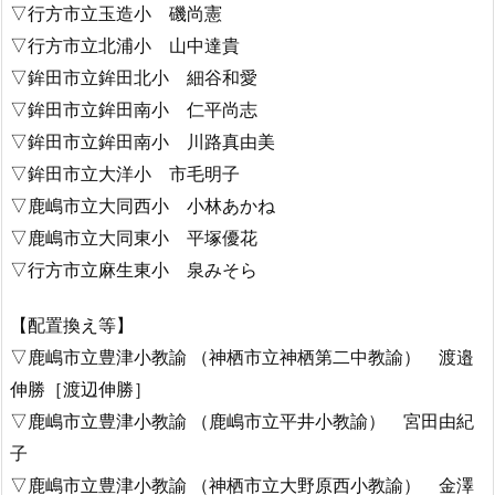
▽行方市立玉造小 磯尚憲
▽行方市立北浦小 山中達貴
▽鉾田市立鉾田北小 細谷和愛
▽鉾田市立鉾田南小 仁平尚志
▽鉾田市立鉾田南小 川路真由美
▽鉾田市立大洋小 市毛明子
▽鹿嶋市立大同西小 小林あかね
▽鹿嶋市立大同東小 平塚優花
▽行方市立麻生東小 泉みそら
【配置換え等】
▽鹿嶋市立豊津小教諭 （神栖市立神栖第二中教諭） 渡邉
伸勝［渡辺伸勝］
▽鹿嶋市立豊津小教諭 （鹿嶋市立平井小教諭） 宮田由紀
子
▽鹿嶋市立豊津小教諭 （神栖市立大野原西小教諭） 金澤