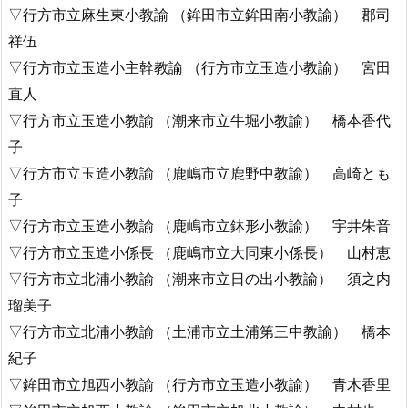
▽行方市立麻生東小教諭 （鉾田市立鉾田南小教諭） 郡司
祥伍
▽行方市立玉造小主幹教諭 （行方市立玉造小教諭） 宮田
直人
▽行方市立玉造小教諭 （潮来市立牛堀小教諭） 橋本香代
子
▽行方市立玉造小教諭 （鹿嶋市立鹿野中教諭） 高崎とも
子
▽行方市立玉造小教諭 （鹿嶋市立鉢形小教諭） 宇井朱音
▽行方市立玉造小係長 （鹿嶋市立大同東小係長） 山村恵
▽行方市立北浦小教諭 （潮来市立日の出小教諭） 須之内
瑠美子
▽行方市立北浦小教諭 （土浦市立土浦第三中教諭） 橋本
紀子
▽鉾田市立旭西小教諭 （行方市立玉造小教諭） 青木香里