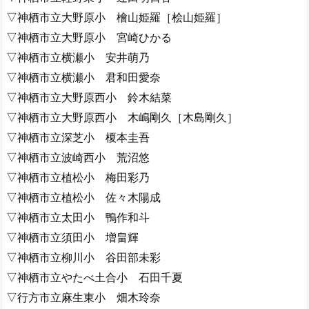
▽神栖市立大野原小 檜山姫羅［桧山姫羅］
▽神栖市立大野原小 宮崎ひかる
▽神栖市立横瀬小 安井萌乃
▽神栖市立横瀬小 君和田愛奈
▽神栖市立大野原西小 鈴木結菜
▽神栖市立大野原西小 木嶋剛久［木島剛久］
▽神栖市立深芝小 榎本圭吾
▽神栖市立波崎西小 荒沼悠
▽神栖市立植松小 梅田彩乃
▽神栖市立植松小 佐々木陽成
▽神栖市立太田小 鴨作和斗
▽神栖市立須田小 増畠輝
▽神栖市立柳川小 谷田部未彩
▽神栖市立やたべ土合小 石田千夏
▽行方市立麻生東小 畑木玲奈