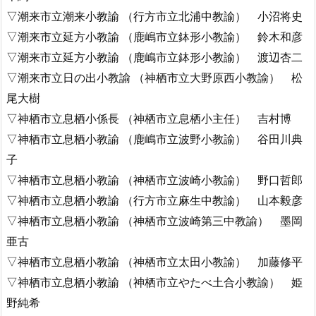
▽潮来市立潮来小教諭 （行方市立北浦中教諭） 小沼将史
▽潮来市立延方小教諭 （鹿嶋市立鉢形小教諭） 鈴木和彦
▽潮来市立延方小教諭 （鹿嶋市立鉢形小教諭） 渡辺杏二
▽潮来市立日の出小教諭 （神栖市立大野原西小教諭） 松
尾大樹
▽神栖市立息栖小係長 （神栖市立息栖小主任） 吉村博
▽神栖市立息栖小教諭 （鹿嶋市立波野小教諭） 谷田川典
子
▽神栖市立息栖小教諭 （神栖市立波崎小教諭） 野口哲郎
▽神栖市立息栖小教諭 （行方市立麻生中教諭） 山本毅彦
▽神栖市立息栖小教諭 （神栖市立波崎第三中教諭） 墨岡
亜古
▽神栖市立息栖小教諭 （神栖市立太田小教諭） 加藤修平
▽神栖市立息栖小教諭 （神栖市立やたべ土合小教諭） 姫
野純希