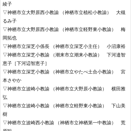
綾子
▽神栖市立大野原西小教諭 （神栖市立植松小教諭） 大槻
るみ子
▽神栖市立大野原西小教諭 （神栖市立軽野東小教諭） 梅
岡拓也
▽神栖市立深芝小係長 （神栖市立深芝小主任） 小沼康裕
▽神栖市立深芝小教諭 （潮来市立潮来小教諭） 下河邉智
恵子［下河辺智恵子］
▽神栖市立深芝小教諭 （神栖市立やたべ土合小教諭） 宮
本さやか
▽神栖市立波崎小教諭 （神栖市立大野原小教諭） 横田雅
弘
▽神栖市立波崎小教諭 （神栖市立軽野東小教諭） 下山美
樹
▽神栖市立波崎西小教諭 （神栖市立神栖第一中教諭） 荒
原聡