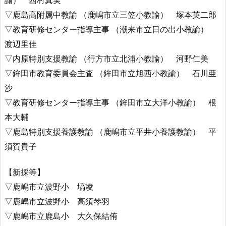
諭） 西村真実
▽鹿島高附属中教諭 （鹿嶋市立三笠小教諭） 塚本英二郎
▽教育研修センター指導主事 （潮来市立日の出小教諭）
渡辺里佳
▽内原特別支援教諭 （行方市立北浦小教諭） 河野仁美
▽鉾田市教育委員会主査 （鉾田市立旭西小教諭） 石川亜
沙
▽教育研修センター指導主事 （鉾田市立大洋小教諭） 根
本大輔
▽鹿島特別支援養護教諭 （鹿嶋市立平井小養護教諭） 平
須賀貴子
【新採等】
▽鹿嶋市立波野小 塙凌
▽鹿嶋市立波野小 高須琴羽
▽鹿嶋市立鹿島小 大久保結侑