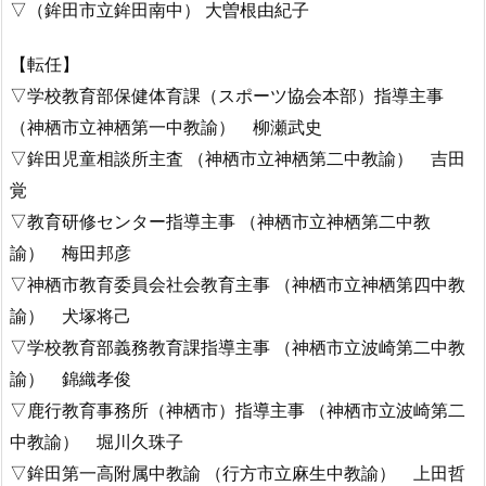
▽（鉾田市立鉾田南中） 大曽根由紀子
【転任】
▽学校教育部保健体育課（スポーツ協会本部）指導主事
（神栖市立神栖第一中教諭） 柳瀬武史
▽鉾田児童相談所主査 （神栖市立神栖第二中教諭） 吉田
覚
▽教育研修センター指導主事 （神栖市立神栖第二中教
諭） 梅田邦彦
▽神栖市教育委員会社会教育主事 （神栖市立神栖第四中教
諭） 犬塚将己
▽学校教育部義務教育課指導主事 （神栖市立波崎第二中教
諭） 錦織孝俊
▽鹿行教育事務所（神栖市）指導主事 （神栖市立波崎第二
中教諭） 堀川久珠子
▽鉾田第一高附属中教諭 （行方市立麻生中教諭） 上田哲