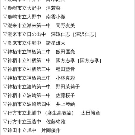
▽鹿嶋市立大野中 津若菜
▽鹿嶋市立大野中 南雲小徹
▽潮来市立潮来第一中 関野友美
▽潮来市立日の出中 深澤仁志［深沢仁志］
▽潮来市立牛堀中 諸星雄大
▽神栖市立神栖第二中 飯田匡亮
▽神栖市立神栖第二中 國方志季［国方志季］
▽神栖市立神栖第三中 種田藍音
▽神栖市立神栖第三中 小林真彩
▽神栖市立波崎第一中 野田茉莉子
▽神栖市立波崎第一中 佐藤桜子
▽神栖市立波崎第四中 井上琴絵
▽行方市立北浦中 （麻生高教諭） 太田裕章
▽行方市立玉造中 佐藤柊雅
▽鉾田市立旭中 片岡優作