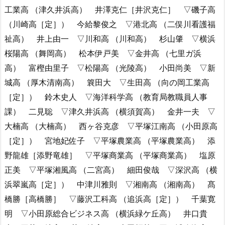
工業高 （津久井浜高） 井澤克仁［井沢克仁］ ▽磯子高
（川崎高［定］） 今給黎俊之 ▽港北高 （二俣川看護福
祉高） 井上由一 ▽川和高 （川和高） 杉山肇 ▽横浜
桜陽高 （舞岡高） 松本伊戸美 ▽金井高 （七里ガ浜
高） 富樫由里子 ▽松陽高 （光陵高） 小田尚美 ▽新
城高 （厚木清南高） 簔田大 ▽生田高 （向の岡工業高
［定］） 鈴木史人 ▽海洋科学高 （教育局教職員人事
課） 二見聡 ▽津久井浜高 （横須賀高） 金井一夫 ▽
大楠高 （大楠高） 西ヶ谷克彦 ▽平塚江南高 （小田原高
［定］） 宮地妃佐子 ▽平塚農業高 （平塚農業高） 添
野龍雄［添野竜雄］ ▽平塚商業高 （平塚商業高） 塩原
正美 ▽平塚湘風高 （二宮高） 細田俊哉 ▽深沢高 （横
浜翠嵐高［定］） 中津川雅則 ▽湘南高 （湘南高） 髙
橋勝［高橋勝］ ▽藤沢工科高 （追浜高［定］） 千葉寛
明 ▽小田原総合ビジネス高 （横浜緑ケ丘高） 井口貴