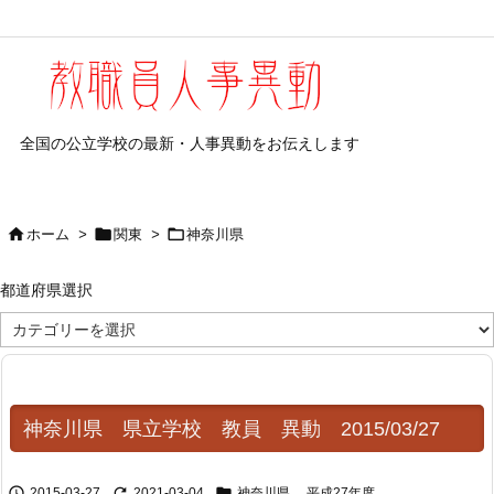
全国の公立学校の最新・人事異動をお伝えします



ホーム
>
関東
>
神奈川県
都道府県選択
都
道
府
県
選
択
神奈川県 県立学校 教員 異動 2015/03/27



2015-03-27
2021-03-04
神奈川県
,
平成27年度