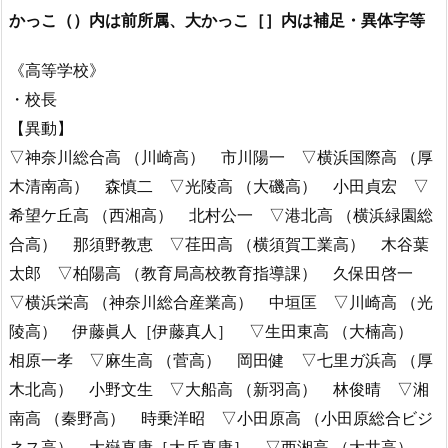
かっこ（）内は前所属、大かっこ［］内は補足・異体字等
《高等学校》
・校長
【異動】
▽神奈川総合高 （川崎高） 市川陽一 ▽横浜国際高 （厚
木清南高） 森慎二 ▽光陵高 （大磯高） 小田貞宏 ▽
希望ケ丘高 （西湘高） 北村公一 ▽港北高 （横浜緑園総
合高） 那須野教恵 ▽荏田高 （横須賀工業高） 木谷葉
太郎 ▽柏陽高 （教育局高校教育指導課） 久保田啓一
▽横浜栄高 （神奈川総合産業高） 中垣匡 ▽川崎高 （光
陵高） 伊藤眞人［伊藤真人］ ▽生田東高 （大楠高）
相原一孝 ▽麻生高 （菅高） 岡田健 ▽七里ガ浜高 （厚
木北高） 小野文生 ▽大船高 （新羽高） 林俊晴 ▽湘
南高 （秦野高） 時乗洋昭 ▽小田原高 （小田原総合ビジ
ネス高） 大嶽真康［大岳真康］ ▽西湘高 （大井高）