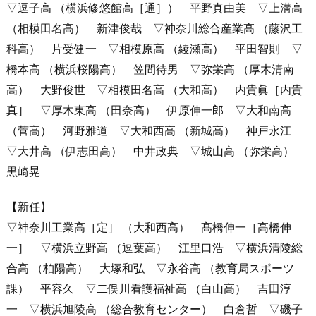
▽逗子高 （横浜修悠館高［通］） 平野真由美 ▽上溝高
（相模田名高） 新津俊哉 ▽神奈川総合産業高 （藤沢工
科高） 片受健一 ▽相模原高 （綾瀬高） 平田智則 ▽
橋本高 （横浜桜陽高） 笠間待男 ▽弥栄高 （厚木清南
高） 大野俊世 ▽相模田名高 （大和高） 内貴眞［内貴
真］ ▽厚木東高 （田奈高） 伊原伸一郎 ▽大和南高
（菅高） 河野雅道 ▽大和西高 （新城高） 神戸永江
▽大井高 （伊志田高） 中井政典 ▽城山高 （弥栄高）
黒崎晃
【新任】
▽神奈川工業高［定］ （大和西高） 髙橋伸一［高橋伸
一］ ▽横浜立野高 （逗葉高） 江里口浩 ▽横浜清陵総
合高 （柏陽高） 大塚和弘 ▽永谷高 （教育局スポーツ
課） 平容久 ▽二俣川看護福祉高 （白山高） 吉田淳
一 ▽横浜旭陵高 （総合教育センター） 白倉哲 ▽磯子