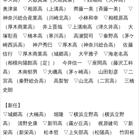
奥津泉 ▽相原高 （上溝高） 齊藤一美［斉藤一美］ ▽
神奈川総合産業高 （川崎北高） 小林和幸 ▽相模原高
（厚木商業高） 井上晋哉 ▽上溝南高 （津久井高） 大
塚彰吾 ▽橋本高 （寒川高） 高瀬賢司 ▽秦野高 （茅ケ
崎西浜高） 神戸秀巳 ▽厚木高 （神奈川総合高） 佐藤
信行 ▽厚木商業高 （城郷高） 大平雅子 ▽海老名高
（相模向陽館高［定］） 今井信一 ▽座間高 （藤沢工科
高） 木南郁男 ▽大磯高 （茅ヶ崎高） 山田彰彦 ▽二
宮高 （秦野総合高） 高梨智 ▽山北高 （二宮高） 三橋
史朗
【新任】
▽城郷高 （大楠高） 堀隆 ▽横浜立野高 （横浜立野
高） 清野史康 ▽新羽高 （霧が丘高） 梶原健司 ▽新
栄高 （新栄高） 松本哲 ▽上矢部高 （松陽高） 竹田裕