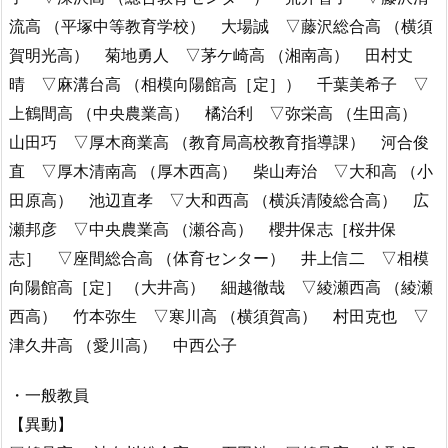
流高 （平塚中等教育学校） 大場誠 ▽藤沢総合高 （横須
賀明光高） 菊地勇人 ▽茅ケ崎高 （湘南高） 田村丈
晴 ▽麻溝台高 （相模向陽館高［定］） 千葉美希子 ▽
上鶴間高 （中央農業高） 橘治利 ▽弥栄高 （生田高）
山田巧 ▽厚木商業高 （教育局高校教育指導課） 河合俊
直 ▽厚木清南高 （厚木西高） 柴山寿治 ▽大和高 （小
田原高） 池辺直孝 ▽大和西高 （横浜清陵総合高） 広
瀬邦彦 ▽中央農業高 （瀬谷高） 櫻井保志［桜井保
志］ ▽座間総合高 （体育センター） 井上信二 ▽相模
向陽館高［定］ （大井高） 細越徹哉 ▽綾瀬西高 （綾瀬
西高） 竹本弥生 ▽寒川高 （横須賀高） 村田克也 ▽
津久井高 （愛川高） 中西公子
・一般教員
【異動】