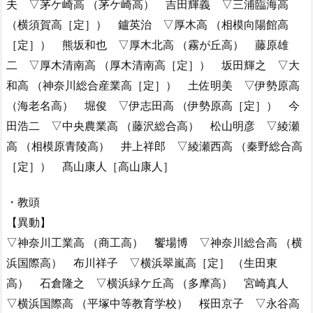
夫 ▽茅ケ崎高 （茅ケ崎高） 吉田輝義 ▽三浦臨海高
（横須賀高［定］） 鑪英治 ▽厚木高 （相模向陽館高
［定］） 熊坂和也 ▽厚木北高 （霧が丘高） 藤原雄
二 ▽厚木清南高 （厚木清南高［定］） 坂田輝之 ▽大
和高 （神奈川総合産業高［定］） 土佐明美 ▽伊勢原高
（海老名高） 堀俊 ▽伊志田高 （伊勢原高［定］） 今
田浩二 ▽中央農業高 （藤沢総合高） 松山明彦 ▽綾瀬
高 （相模原青陵高） 井上祥郎 ▽綾瀬西高 （秦野総合高
［定］） 髙山康人［高山康人］
・教頭
【異動】
▽神奈川工業高 （商工高） 饗場博 ▽神奈川総合高 （横
浜国際高） 布川祥子 ▽横浜翠嵐高［定］ （生田東
高） 石倉隆之 ▽横浜緑ケ丘高 （多摩高） 宮崎真人
▽横浜国際高 （平塚中等教育学校） 桜田京子 ▽永谷高