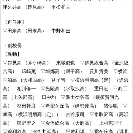
津久井高 （鶴見高） 平松和夫
【再任用】
▽田奈高 （田奈高） 中野和巳
・副校長
【異動】
▽鶴見高 （茅ケ崎高） 東城俊也 ▽鶴見総合高 （金沢総
合高） 礒崎薫 ▽城郷高 （磯子高） 及川貴美 ▽横浜
平沼高 （大和西高） 益子晋 ▽横浜明朋高［定］ （追浜
高） 相川修一 ▽光陵高 （氷取沢高） 重田宏 ▽商工
高 （上矢部高） 田中均 ▽保土ケ谷高 （横須賀明光
高） 杉田幹彦 ▽希望ケ丘高 （伊勢原高） 猪俣聡 ▽
旭高 （横浜明朋高［定］） 古谷康司 ▽氷取沢高 （高浜
高） 熊野宏之 ▽金沢総合高 （大師高） 上村恵理子
▽釜利谷高 （津久井浜高） 平敷和洋 ▽霧が丘高 （港北