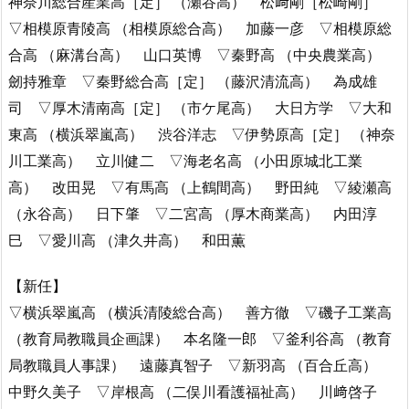
神奈川総合産業高［定］ （瀬谷高） 松﨑剛［松崎剛］
▽相模原青陵高 （相模原総合高） 加藤一彦 ▽相模原総
合高 （麻溝台高） 山口英博 ▽秦野高 （中央農業高）
劒持雅章 ▽秦野総合高［定］ （藤沢清流高） 為成雄
司 ▽厚木清南高［定］ （市ケ尾高） 大日方学 ▽大和
東高 （横浜翠嵐高） 渋谷洋志 ▽伊勢原高［定］ （神奈
川工業高） 立川健二 ▽海老名高 （小田原城北工業
高） 改田晃 ▽有馬高 （上鶴間高） 野田純 ▽綾瀬高
（永谷高） 日下肇 ▽二宮高 （厚木商業高） 内田淳
巳 ▽愛川高 （津久井高） 和田薫
【新任】
▽横浜翠嵐高 （横浜清陵総合高） 善方徹 ▽磯子工業高
（教育局教職員企画課） 本名隆一郎 ▽釜利谷高 （教育
局教職員人事課） 遠藤真智子 ▽新羽高 （百合丘高）
中野久美子 ▽岸根高 （二俣川看護福祉高） 川﨑啓子