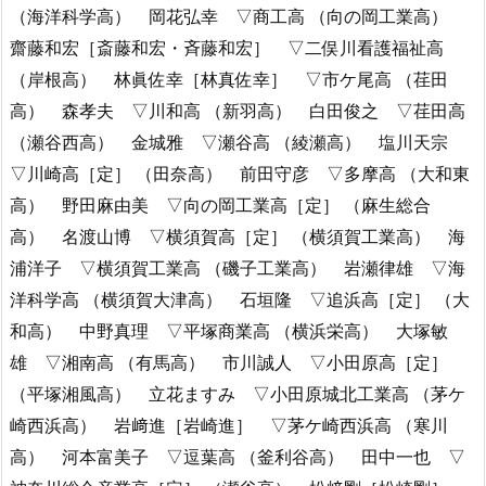
（海洋科学高） 岡花弘幸 ▽商工高 （向の岡工業高）
齋藤和宏［斎藤和宏・斉藤和宏］ ▽二俣川看護福祉高
（岸根高） 林眞佐幸［林真佐幸］ ▽市ケ尾高 （荏田
高） 森孝夫 ▽川和高 （新羽高） 白田俊之 ▽荏田高
（瀬谷西高） 金城雅 ▽瀬谷高 （綾瀬高） 塩川天宗
▽川崎高［定］ （田奈高） 前田守彦 ▽多摩高 （大和東
高） 野田麻由美 ▽向の岡工業高［定］ （麻生総合
高） 名渡山博 ▽横須賀高［定］ （横須賀工業高） 海
浦洋子 ▽横須賀工業高 （磯子工業高） 岩瀬律雄 ▽海
洋科学高 （横須賀大津高） 石垣隆 ▽追浜高［定］ （大
和高） 中野真理 ▽平塚商業高 （横浜栄高） 大塚敏
雄 ▽湘南高 （有馬高） 市川誠人 ▽小田原高［定］
（平塚湘風高） 立花ますみ ▽小田原城北工業高 （茅ケ
崎西浜高） 岩﨑進［岩崎進］ ▽茅ケ崎西浜高 （寒川
高） 河本富美子 ▽逗葉高 （釜利谷高） 田中一也 ▽