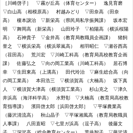
［川崎啓子］ ▽霧が丘高 （体育センター） 逸見育磨
▽白山高 （相模原高） 村越みどり ▽田奈高 （田奈
高） 榎本譲治 ▽新栄高 （県民局私学振興課） 坂本宏
明 ▽舞岡高 （新栄高） 山田玲子 ▽柏陽高 （横浜桜陽
高） 石神貴子 ▽金井高 （教育局教職員企画課） 猪飼
誉之 ▽横浜栄高 （横浜翠嵐高） 相羽昭仁 ▽瀬谷西高
（荏田高） 荒川宏 ▽川崎工科高 （教育局高校教育企画
課） 佐藤弘之 ▽向の岡工業高 （川崎工科高） 居石博
幸 ▽生田東高 （上溝高） 田代玲治 ▽麻生総合高 （向
の岡工業高） 本田浩三 ▽横須賀高 （大楠高） 坂下真
人 ▽横須賀大津高 （横須賀工業高） 杉山克之 ▽津久
井浜高 （海洋科学高） 水野彰 ▽大楠高 （教育局高校教
育指導課） 濱田啓太郎［浜田啓太郎］ ▽平塚農業高
（藤沢清流高） 秋山晶子 ▽平塚湘風高 （教育局教職員
人事課） 八田直昭 ▽七里ガ浜高 （逗子高） 後藤文
子 ▽深沢高 （総合教育センター） 荒井智子 ▽藤沢清