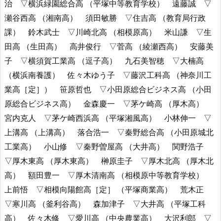
治 ▽横浜緑園総合高 （平塚中等教育学校） 遠藤誠 ▽
瀬谷西高 （湘南高） 須田敏勝 ▽住吉高 （教育局行政
課） 鈴木武士 ▽川崎北高 （相模原高） 米山謙 ▽生
田高 （生田高） 高井俊行 ▽菅高 （綾瀬西高） 安藤美
子 ▽横須賀工業高 （逗子高） 九石美智穂 ▽大楠高
（横浜南養護） 佐々木ゆう子 ▽藤沢工科高 （神奈川工
業高［定］） 笹原哲也 ▽小田原総合ビジネス高 （小田
原総合ビジネス高） 金森慶一 ▽茅ケ崎高 （厚木高）
宮内克人 ▽茅ケ崎西浜高 （平塚湘風高） 小林伸一 ▽
上溝高 （上溝高） 落合浩一 ▽秦野総合高 （小田原城北
工業高） 小山修 ▽秦野曽屋高 （大井高） 関野浩子
▽厚木東高 （厚木東高） 榊原圭子 ▽厚木北高 （厚木北
高） 額田豊一 ▽厚木清南高 （相模原中等教育学校）
上前悟 ▽相模向陽館高［定］ （平塚商業高） 荒木正
▽寒川高 （釜利谷高） 森加津子 ▽大井高 （平塚工科
高） 佐々木修 ▽愛川高 （中央農業高） 大沢利郎 ▽