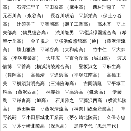
高） 石渡江里子 ▽田奈高 （麻生高） 西村理恵子 ▽
元石川高 （永谷高） 長谷川研治 ▽新栄高 （保土ケ谷
高） 辻須美子 ▽舞岡高 （磯子工業高） 高木亮 ▽上
矢部高 （鶴見総合高） 渋川隆男 ▽樅浜緑園総合高 （希
望ケ丘高） 金子規之 ▽横浜修悠館高［通］ （藤沢清流
高） 勝山雅法 ▽瀬谷高 （大和南高） 竹中仁 ▽大師
高 （平塚農業高） 大坪広 ▽百合丘高 （城山高） 渡辺
信博 ▽菅高 （横浜清陵総合高） 登坂淑之 ▽麻生高
（舞岡高） 高橋靖 ▽追浜高 （平塚江南高） 高橋正
美 ▽横須賀明光高 （三浦臨海高） 吉岡清隆 ▽平塚工
科高 （藤沢西高） 林義雄 ▽高浜高 （鎌倉高） 伊藤
剛 ▽鎌倉高 （旭高） 石川雅之 ▽藤沢西高 （横浜旭陵
高） 池田照美 ▽藤沢清流高 （神奈川総合産業高） 草
野義嗣 ▽小田原城北工業高 （茅ケ崎北陵高） 久保寺忠
夫 ▽茅ケ崎北陵高 （深沢高） 黒澤幸代［黒沢幸代］