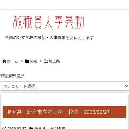
全国の公立学校の最新・人事異動をお伝えします



ホーム
>
関東
>
埼玉県
都道府県選択
都
道
府
県
選
択
埼玉県 新座市立第三中 校長 2026/02/27


2026-02-27
埼玉県
,
令和7年度