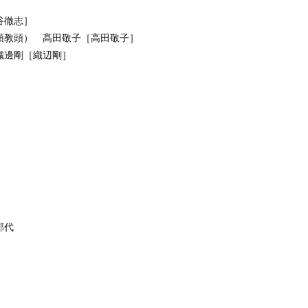
谷徹志］
頭教頭） 髙田敬子［高田敬子］
織邊剛［織辺剛］
］
郁代