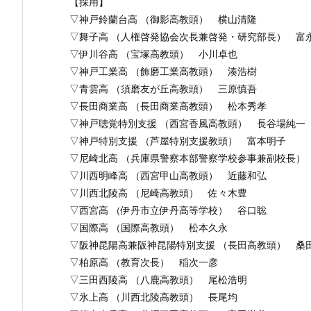
【採用】
▽神戸鈴蘭台高 （御影高教頭） 横山清隆
▽舞子高 （人権啓発協会次長兼啓発・研究部長） 富
▽伊川谷高 （宝塚高教頭） 小川卓也
▽神戸工業高 （飾磨工業高教頭） 湊浩樹
▽青雲高 （須磨友が丘高教頭） 三原慎吾
▽長田商業高 （長田商業高教頭） 松本秀孝
▽神戸聴覚特別支援 （西宮香風高教頭） 長谷場純一
▽神戸特別支援 （芦屋特別支援教頭） 富本明子
▽尼崎北高 （兵庫県警察本部警察学校参事兼副校長）
▽川西明峰高 （西宮甲山高教頭） 近藤和弘
▽川西北陵高 （尼崎高教頭） 佐々木豊
▽西宮高 （伊丹市立伊丹高等学校） 谷口聡
▽国際高 （国際高教頭） 松本久永
▽阪神昆陽高兼阪神昆陽特別支援 （長田高教頭） 桑
▽柏原高 （教育次長） 稲次一彦
▽三田西陵高 （八鹿高教頭） 尾松浩明
▽氷上高 （川西北陵高教頭） 長尾均