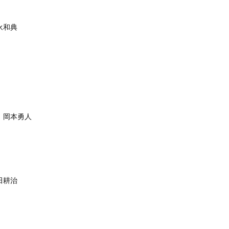
永和典
 岡本勇人
田耕治