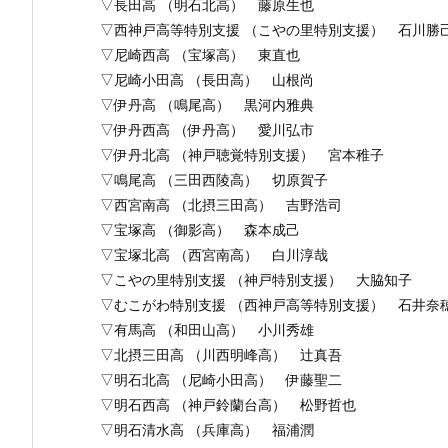
▽長田高 （明石北高） 藤原生也
▽西神戸高等特別支援 （こやの里特別支援） 石川勝
▽尼崎西高 （宝塚高） 東直也
▽尼崎小田高 （長田高） 山根尚
▽伊丹高 （鳴尾高） 黒河内雅典
▽伊丹西高 （伊丹高） 愛川弘市
▽伊丹北高 （神戸聴覚特別支援） 宮本稚子
▽鳴尾高 （三田西陵高） 切原賀子
▽西宮南高 （北摂三田高） 吉野浩司
▽宝塚高 （御影高） 森本成己
▽宝塚北高 （西宮南高） 白川淳哉
▽こやの里特別支援 （神戸特別支援） 大脇知子
▽むこがわ特別支援 （西神戸高等特別支援） 石井奈
▽有馬高 （和田山高） 小川秀雄
▽北摂三田高 （川西明峰高） 辻真吾
▽明石北高 （尼崎小田高） 伊藤聖二
▽明石西高 （神戸鈴蘭台高） 松野哲也
▽明石清水高 （兵庫高） 福浦潤