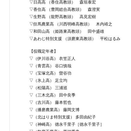
▽日高高 （香住高教頭） 森垣泰宏
▽香住高 （豊岡総合高教頭） 森澄実
▽生野高 （龍野高教頭） 高見宏樹
▽但馬農業高 （川西明峰高教頭） 木内靖之
▽和田山高 （姫路東高教頭） 田中盛雄
▽あわじ特別支援 （須磨東高教頭） 平松はるみ
【役職定年者】
▽（伊川谷高） 衣笠正人
▽（青雲高） 谷口慎哉
▽（宝塚北高） 曽谷功
▽（氷上高） 足立均
▽（松陽高） 三浦巡
▽（三木北高） 田中良季
▽（吉川高） 藤本哲也
▽（播磨農業高） 藤岡文博
▽（北はりま特別支援） 多田由紀子
▽（神崎高） 德永千里子［徳永千里子］