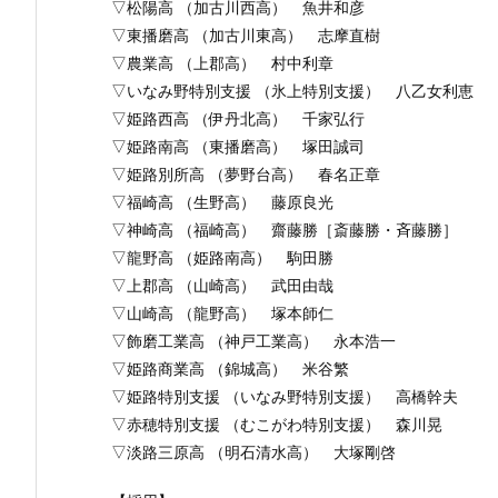
▽松陽高 （加古川西高） 魚井和彦
▽東播磨高 （加古川東高） 志摩直樹
▽農業高 （上郡高） 村中利章
▽いなみ野特別支援 （氷上特別支援） 八乙女利恵
▽姫路西高 （伊丹北高） 千家弘行
▽姫路南高 （東播磨高） 塚田誠司
▽姫路別所高 （夢野台高） 春名正章
▽福崎高 （生野高） 藤原良光
▽神崎高 （福崎高） 齋藤勝［斎藤勝・斉藤勝］
▽龍野高 （姫路南高） 駒田勝
▽上郡高 （山崎高） 武田由哉
▽山崎高 （龍野高） 塚本師仁
▽飾磨工業高 （神戸工業高） 永本浩一
▽姫路商業高 （錦城高） 米谷繁
▽姫路特別支援 （いなみ野特別支援） 高橋幹夫
▽赤穂特別支援 （むこがわ特別支援） 森川晃
▽淡路三原高 （明石清水高） 大塚剛啓