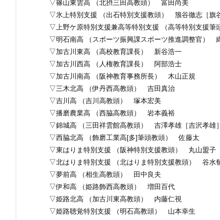
▽篠山東雲高 （北摂三田高教頭） 富田尚美
▽氷上特別支援 （出石特別支援教頭） 籏谷徹志［旗
▽上野ケ原特別支援兼高等特別支援 （高等特別支援筆
▽明石南高 （スポーツ振興課スポーツ推進調整官） 
▽加古川東高 （高校教育課長） 新谷浩一
▽加古川西高 （人権教育課長） 阿部浩士
▽加古川南高 （阪神教育事務所長） 木山正規
▽三木北高 （伊丹西高教頭） 吉田真治
▽吉川高 （吉川高教頭） 塚本宏美
▽播磨農業高 （西脇高教頭） 岩本義裕
▽錦城高 （三田祥雲館高教頭） 吉澤孝雄［吉沢孝雄
▽西脇北高 （飾磨工業高[多]筆頭教頭） 佐藤太
▽東はりま特別支援 （阪神特別支援教頭） 丸山盟子
▽北はりま特別支援 （北はりま特別支援教頭） 谷水
▽夢前高 （相生高教頭） 田中良夫
▽伊和高 （姫路飾西高教頭） 増田百代
▽姫路北高 （加古川東高教頭） 内藤仁視
▽姫路聴覚特別支援 （明石高教頭） 山本幸生