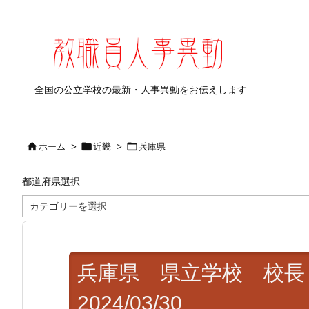
全国の公立学校の最新・人事異動をお伝えします



ホーム
>
近畿
>
兵庫県
都道府県選択
都
道
府
県
選
択
兵庫県 県立学校 校
2024/03/30