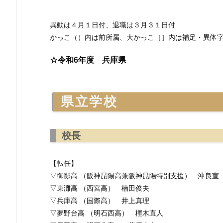
異動は４月１日付、退職は３月３１日付
かっこ（）内は前所属、大かっこ［］内は補足・異体
☆令和6年度 兵庫県
県立学校
校長
【転任】
▽御影高 （阪神昆陽高兼阪神昆陽特別支援） 沖良宣
▽東灘高 （西宮高） 楠田俊夫
▽兵庫高 （国際高） 井上真理
▽夢野台高 （明石西高） 樫木直人