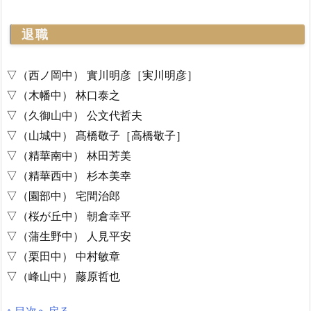
退職
▽（西ノ岡中） 實川明彦［実川明彦］
▽（木幡中） 林口泰之
▽（久御山中） 公文代哲夫
▽（山城中） 髙橋敬子［高橋敬子］
▽（精華南中） 林田芳美
▽（精華西中） 杉本美幸
▽（園部中） 宅間治郎
▽（桜が丘中） 朝倉幸平
▽（蒲生野中） 人見平安
▽（栗田中） 中村敏章
▽（峰山中） 藤原哲也
↑ 目次へ戻る