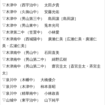
▽木津中 （西宇治中） 太田夕貴
▽木津中 （久御山中） 安藤光佑
▽木津中 （男山第三中） 島田讓［島田譲］
▽木津中 （男山東中） 兎本光司
▽木津第二中 （笠置中） 小林愛
▽木津南中 （西城陽中） 廣瀨仁美［広瀨仁美・廣瀬仁
美・広瀬仁美］
▽木津南中 （男山中） 石田直美
▽木津南中 （男山第二中） 綿野広樹
▽木津南中 （男山第二中） 齋宮圭太［斎宮圭太・斉宮圭
太］
▽泉川中 （木幡中） 大橋優介
▽泉川中 （木津中） 柿本喜昭
▽泉川中 （精華南中） 小林政喜
▽山城中 （東宇治中） 山下純平