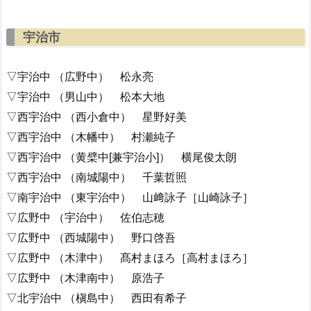
宇治市
▽宇治中 （広野中） 松永亮
▽宇治中 （男山中） 松本大地
▽西宇治中 （西小倉中） 星野好美
▽西宇治中 （木幡中） 村瀬純子
▽西宇治中 （黄檗中[兼宇治小]） 横尾俊太朗
▽西宇治中 （南城陽中） 千葉哲照
▽南宇治中 （東宇治中） 山﨑詠子［山崎詠子］
▽広野中 （宇治中） 佐伯志穂
▽広野中 （西城陽中） 野口啓吾
▽広野中 （木津中） 髙村まほろ［高村まほろ］
▽広野中 （木津南中） 原浩子
▽北宇治中 （槇島中） 西田有希子