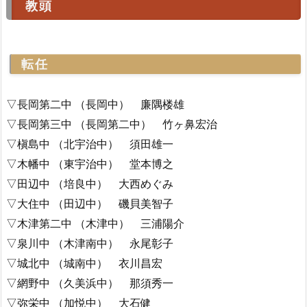
教頭
転任
▽長岡第二中 （長岡中） 廉隅楼雄
▽長岡第三中 （長岡第二中） 竹ヶ鼻宏治
▽槇島中 （北宇治中） 須田雄一
▽木幡中 （東宇治中） 堂本博之
▽田辺中 （培良中） 大西めぐみ
▽大住中 （田辺中） 磯貝美智子
▽木津第二中 （木津中） 三浦陽介
▽泉川中 （木津南中） 永尾彰子
▽城北中 （城南中） 衣川昌宏
▽網野中 （久美浜中） 那須秀一
▽弥栄中 （加悦中） 大石健