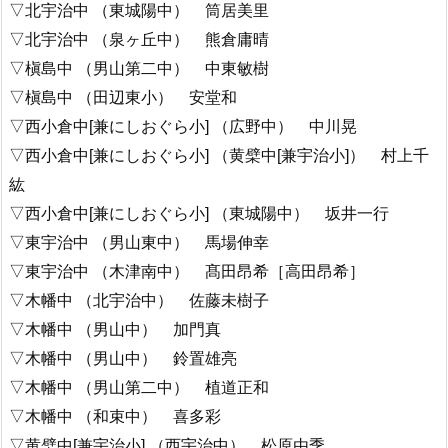
▽北宇治中 （東城陽中） 筒居美里
▽北宇治中 （泉ヶ丘中） 熊倉庸晴
▽槇島中 （男山第二中） 中東敏樹
▽槇島中 （田辺東小） 安堂和
▽西小倉中[兼にしおぐら小] （広野中） 中川晃
▽西小倉中[兼にしおぐら小] （黄檗中[兼宇治小]） 村上千
紘
▽西小倉中[兼にしおぐら小] （東城陽中） 坂井一行
▽東宇治中 （男山東中） 馬場伸幸
▽東宇治中 （木津南中） 髙田昂希［高田昂希］
▽木幡中 （北宇治中） 佐藤未樹子
▽木幡中 （男山中） 加門真
▽木幡中 （男山中） 鈴置雄亮
▽木幡中 （男山第二中） 植道正和
▽木幡中 （和束中） 喜多彩
▽黄檗中[兼宇治小] （西宇治中） 松原由季