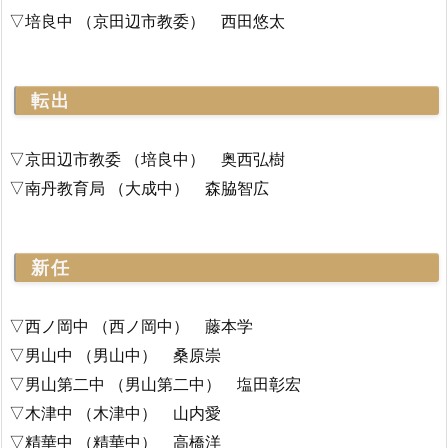
▽培良中 （京田辺市教委） 西田悠太
転出
▽京田辺市教委 （培良中） 奥西弘樹
▽南丹教育局 （大成中） 森脇智広
新任
▽西ノ岡中 （西ノ岡中） 藤本学
▽男山中 （男山中） 桑原崇
▽男山第二中 （男山第二中） 塩田彰宏
▽木津中 （木津中） 山内愛
▽精華中 （精華中） 高橋洋