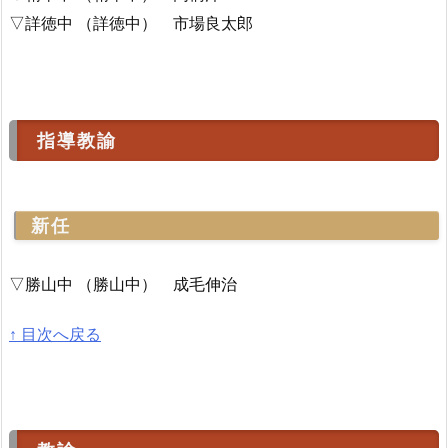
▽詳徳中 （詳徳中） 市場良太郎
指導教諭
新任
▽勝山中 （勝山中） 成毛伸治
↑ 目次へ戻る