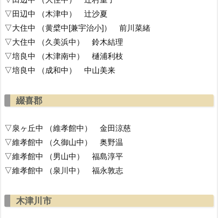
▽田辺中 （木津中） 辻沙夏
▽大住中 （黄檗中[兼宇治小]） 前川菜緒
▽大住中 （久美浜中） 鈴木結理
▽培良中 （木津南中） 樋浦利枝
▽培良中 （成和中） 中山美来
綴喜郡
▽泉ヶ丘中 （維孝館中） 金田涼慈
▽維孝館中 （久御山中） 奥野温
▽維孝館中 （男山中） 福島淳平
▽維孝館中 （泉川中） 福永敦志
木津川市