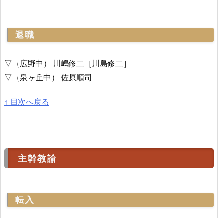
退職
▽（広野中） 川嶋修二［川島修二］
▽（泉ヶ丘中） 佐原順司
↑ 目次へ戻る
主幹教諭
転入