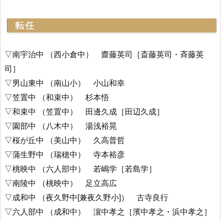
転任
▽南宇治中 （西小倉中） 齋藤英司［斎藤英司・斉藤英
司］
▽男山東中 （南山小） 小山和幸
▽笠置中 （和束中） 杉本悟
▽和束中 （笠置中） 田邊久成［田辺久成］
▽園部中 （八木中） 湯浅裕晃
▽桜が丘中 （美山中） 久高普哲
▽蒲生野中 （瑞穂中） 寺本裕彦
▽桃映中 （六人部中） 若嶋学［若島学］
▽南陵中 （桃映中） 足立高広
▽成和中 （夜久野中[兼夜久野小]） 古寺良行
▽六人部中 （成和中） 濵中孝之［濱中孝之・浜中孝之］