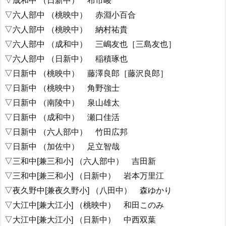
▽成和中 （日新中） 布市崚
▽六人部中 （桃映中） 赤淵小百合
▽六人部中 （桃映中） 納村祐貴
▽六人部中 （成和中） 三嶋友也［三島友也］
▽六人部中 （日新中） 稲積琢也
▽日新中 （桃映中） 藤澤良郎［藤沢良郎］
▽日新中 （桃映中） 角野強士
▽日新中 （南陵中） 泉山雄太
▽日新中 （成和中） 瀬口佳活
▽日新中 （六人部中） 竹田広邦
▽日新中 （加佐中） 足立智哉
▽三和中[兼三和小] （六人部中） 吉田新
▽三和中[兼三和小] （日新中） 岩本万里江
▽夜久野中[兼夜久野小] （八田中） 森ゆかり
▽大江中[兼大江小] （桃映中） 和田このみ
▽大江中[兼大江小] （日新中） 中西双葉