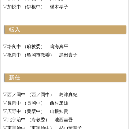
▽加悦中 （伊根中） 椹木孝子
転入
▽培良中 （府教委） 鳴海真平
▽亀岡中 （亀岡市教委） 黒田貴子
新任
▽西ノ岡中 （西ノ岡中） 島津真紀
▽長岡中 （長岡中） 西村篤雄
▽広野中 （黄檗中） 山根知貴
▽北宇治中 （府教委） 池西圭吾
▽東宇治中 （東宇治中） 杉山葉奈子