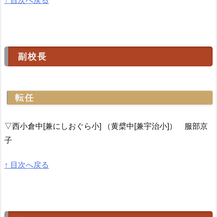
副校長
転任
▽西小倉中[兼にしおぐら小] （黄檗中[兼宇治小]） 服部京
子
↑ 目次へ戻る