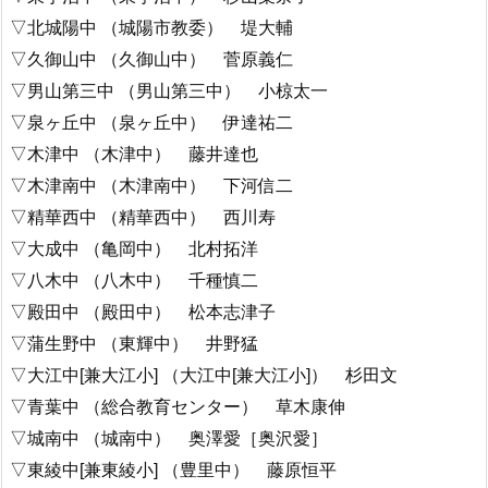
▽北城陽中 （城陽市教委） 堤大輔
▽久御山中 （久御山中） 菅原義仁
▽男山第三中 （男山第三中） 小椋太一
▽泉ヶ丘中 （泉ヶ丘中） 伊達祐二
▽木津中 （木津中） 藤井達也
▽木津南中 （木津南中） 下河信二
▽精華西中 （精華西中） 西川寿
▽大成中 （亀岡中） 北村拓洋
▽八木中 （八木中） 千種慎二
▽殿田中 （殿田中） 松本志津子
▽蒲生野中 （東輝中） 井野猛
▽大江中[兼大江小] （大江中[兼大江小]） 杉田文
▽青葉中 （総合教育センター） 草木康伸
▽城南中 （城南中） 奥澤愛［奥沢愛］
▽東綾中[兼東綾小] （豊里中） 藤原恒平