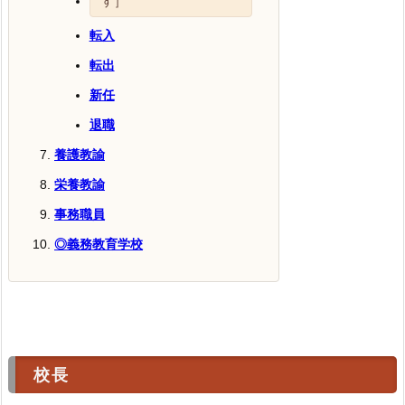
す］
転入
転出
新任
退職
養護教諭
栄養教諭
事務職員
◎義務教育学校
校長