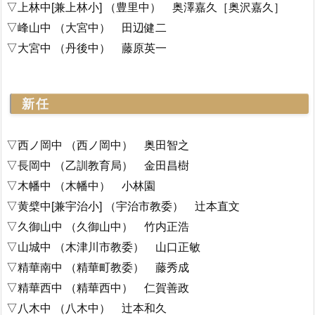
▽上林中[兼上林小] （豊里中） 奥澤嘉久［奥沢嘉久］
▽峰山中 （大宮中） 田辺健二
▽大宮中 （丹後中） 藤原英一
新任
▽西ノ岡中 （西ノ岡中） 奥田智之
▽長岡中 （乙訓教育局） 金田昌樹
▽木幡中 （木幡中） 小林園
▽黄檗中[兼宇治小] （宇治市教委） 辻本直文
▽久御山中 （久御山中） 竹内正浩
▽山城中 （木津川市教委） 山口正敏
▽精華南中 （精華町教委） 藤秀成
▽精華西中 （精華西中） 仁賀善政
▽八木中 （八木中） 辻本和久