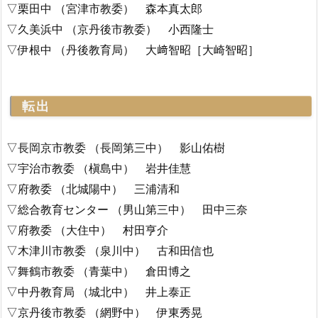
▽栗田中 （宮津市教委） 森本真太郎
▽久美浜中 （京丹後市教委） 小西隆士
▽伊根中 （丹後教育局） 大﨑智昭［大崎智昭］
転出
▽長岡京市教委 （長岡第三中） 影山佑樹
▽宇治市教委 （槇島中） 岩井佳慧
▽府教委 （北城陽中） 三浦清和
▽総合教育センター （男山第三中） 田中三奈
▽府教委 （大住中） 村田亨介
▽木津川市教委 （泉川中） 古和田信也
▽舞鶴市教委 （青葉中） 倉田博之
▽中丹教育局 （城北中） 井上泰正
▽京丹後市教委 （網野中） 伊東秀晃