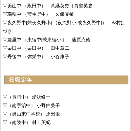
▽美山中 （殿田中） 眞継英史［真継英史］
▽瑞穂中 （蒲生野中） 久保克敏
▽夜久野中[兼夜久野小] （夜久野小[兼夜久野中]） 今村は
づき
▽豊里中 （東綾中[兼東綾小]） 藤原克徳
▽栗田中 （栗田中） 田中章二
▽丹後中 （弥栄中） 小谷康子
役職定年
▽（長岡中） 湯浅修一
▽（南宇治中） 小野由美子
▽（男山東中学校） 原田肇
▽（南陵中） 村上英紀