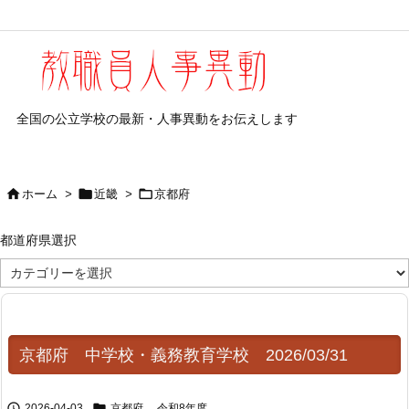
全国の公立学校の最新・人事異動をお伝えします



ホーム
>
近畿
>
京都府
都道府県選択
都
道
府
県
選
択
京都府 中学校・義務教育学校 2026/03/31


2026-04-03
京都府
,
令和8年度