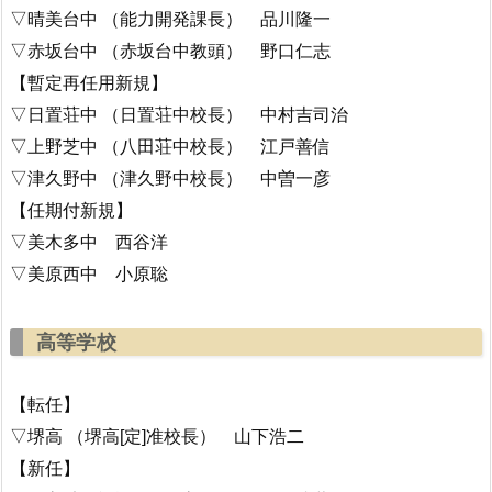
▽晴美台中 （能力開発課長） 品川隆一
▽赤坂台中 （赤坂台中教頭） 野口仁志
【暫定再任用新規】
▽日置荘中 （日置荘中校長） 中村吉司治
▽上野芝中 （八田荘中校長） 江戸善信
▽津久野中 （津久野中校長） 中曽一彦
【任期付新規】
▽美木多中 西谷洋
▽美原西中 小原聡
高等学校
【転任】
▽堺高 （堺高[定]准校長） 山下浩二
【新任】