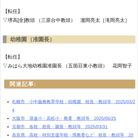
【転任】
▽堺高[全]教頭 （三原台中教頭） 瀧岡亮太［滝岡亮太］
幼稚園（准園長）
【転任】
▽みはら大地幼稚園准園長 （五箇荘東小教頭） 花岡智子
関連記事:
札幌市 小中義務教育学校・幼稚園 校長・教頭等 2025/03/2
4
大阪市 浪速小・高松小・教委 教頭等 2025/06/25
京都市 各校 校長・園長・教頭等 2025/03/31
奈良県 高校・特別支援学校・県教委など 校長・教頭等 20