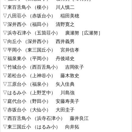
▽東百舌鳥小 （榎小） 川人慎二
▽八田荘小 （赤坂台小） 稲田美穂
▽深井西小 （福田小） 清野寛之
▽浜寺石津小 （五箇荘小） 廣瀬努［広瀬努］
▽向丘小 （深井西小） 西井義男
▽平岡小 （東三国丘小） 宮井信孝
▽福泉東小 （平岡小） 丹後靖史
▽竹城台小 （西百舌鳥小） 吉岡依子
▽若松台小 （上神谷小） 藤木敦史
▽三原台小 （福泉小） 矢入佳典
▽はるみ小 （上野芝中） 川島強
▽庭代台小 （野田小） 安藤寿美子
▽赤坂台小 （大仙小） 大田圭子
▽西百舌鳥小 （浜寺石津小） 藤井良江
▽東三国丘小 （はるみ小） 向井拓