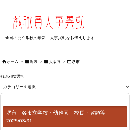
全国の公立学校の最新・人事異動をお伝えします




ホーム
>
近畿
>
大阪府
>
堺市
都道府県選択
都
道
府
県
選
択
堺市 各市立学校・幼稚園 校長・教頭等
2025/03/31