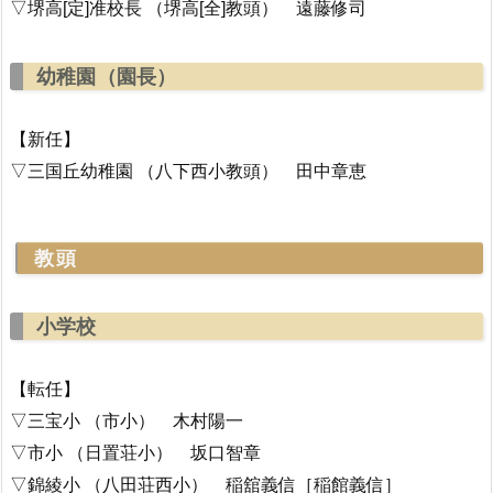
▽堺高[定]准校長 （堺高[全]教頭） 遠藤修司
幼稚園（園長）
【新任】
▽三国丘幼稚園 （八下西小教頭） 田中章恵
教頭
小学校
【転任】
▽三宝小 （市小） 木村陽一
▽市小 （日置荘小） 坂口智章
▽錦綾小 （八田荘西小） 稲舘義信［稲館義信］