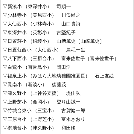
▽新湊小 （東深井小） 司順一
▽少林寺小 （美原西小） 川俣尚之
▽大仙西小 （少林寺小） 山口貴詩
▽東深井小 （英彰小） 古堅紀子
▽日置荘小 （錦綾小） 山﨑篤史［山崎篤史］
▽日置荘西小 （大仙西小） 鳥毛一生
▽八下西小 （三原台小） 富耒佐世子［富来佐世子］
▽白鷺小 （百舌鳥小） 岡田浩
▽福泉上小 （みはら大地幼稚園准園長） 石上友絵
▽鳳南小 （新湊小） 後藤茂
▽津久野小 （上神谷支援） 堤佳弘
▽上野芝小 （金岡小） 登り山誠一
▽竹城台東小 （三宝小） 古賀健一郎
▽三原台小 （上野芝小） 富永さおり
▽御池台小 （津久野小） 和田修