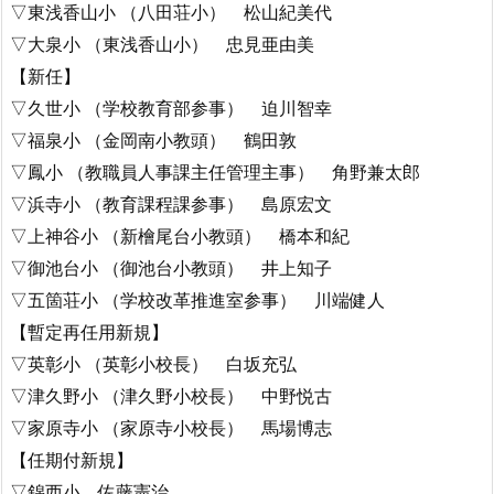
▽東浅香山小 （八田荘小） 松山紀美代
▽大泉小 （東浅香山小） 忠見亜由美
【新任】
▽久世小 （学校教育部参事） 迫川智幸
▽福泉小 （金岡南小教頭） 鶴田敦
▽鳳小 （教職員人事課主任管理主事） 角野兼太郎
▽浜寺小 （教育課程課参事） 島原宏文
▽上神谷小 （新檜尾台小教頭） 橋本和紀
▽御池台小 （御池台小教頭） 井上知子
▽五箇荘小 （学校改革推進室参事） 川端健人
【暫定再任用新規】
▽英彰小 （英彰小校長） 白坂充弘
▽津久野小 （津久野小校長） 中野悦古
▽家原寺小 （家原寺小校長） 馬場博志
【任期付新規】
▽錦西小 佐藤憲治