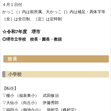
４月１日付
かっこ（）内は前所属、大かっこ［］内は補足・異体字等
［全］は全日制、［定］は定時制
☆令和7年度 堺市
◎堺市立学校 校長・園長・教頭
校長
小学校
【転任】
▽榎小 （福泉東小） 武田修治
▽大仙小 （向丘小） 伊藤秀郎
▽福田小 （御池台小） 嶺村労［峰村労］