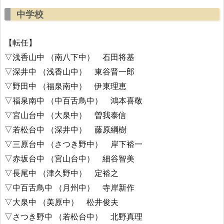
中学校
【転任】
▽浅香山中 （南八下中） 石田将基
▽深井中 （浅香山中） 東谷晋一郎
▽野田中 （福泉南中） 伊東理恵
▽福泉南中 （中百舌鳥中） 鴻本喜敬
▽宮山台中 （大泉中） 曽我泰信
▽若松台中 （深井中） 藤原綱樹
▽三原台中 （さつき野中） 岸下裕一
▽赤坂台中 （宮山台中） 細谷智美
▽長尾中 （津久野中） 定裕之
▽中百舌鳥中 （月州中） 寺岸新作
▽大泉中 （美原中） 松井俊夫
▽さつき野中 （若松台中） 北野真理