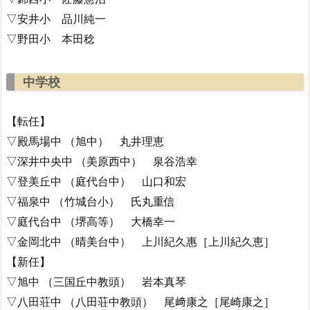
▽安井小 品川純一
▽野田小 本田稔
中学校
【転任】
▽殿馬場中 （旭中） 丸井理恵
▽深井中央中 （美原西中） 泉谷浩幸
▽登美丘中 （庭代台中） 山口和宏
▽福泉中 （竹城台小） 氏丸重信
▽庭代台中 （堺高等） 大橋幸一
▽金岡北中 （晴美台中） 上川紀久惠［上川紀久恵］
【新任】
▽旭中 （三国丘中教頭） 岩本真琴
▽八田荘中 （八田荘中教頭） 尾﨑康之［尾崎康之］