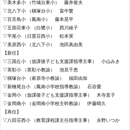
▽美木多小 （竹城台東小） 藤井俊夫
▽北八下小 （槇塚台小） 畠中繁
▽百舌鳥小 （鳳南小） 藤本晃平
▽五箇荘東小 （白鷺小） 西川綾子
▽平尾小 （日置荘西小） 松本実
▽美原西小 （北八下小） 池田真由美
【新任】
▽三国丘小 （放課後子ども支援課指導主事） 小山みき
▽英彰小 （英彰小教諭） 池見千恵
▽槇塚台小 （家原寺小教諭） 福田由加
▽新檜尾台小 （鳳南小学校指導教諭） 石谷愛
▽金岡小 （放課後子ども支援課指導主事） 木寺直子
▽金岡南小 （金岡南小学校主幹教諭） 伊藤晴久
【再任】
▽八田荘西小 （教育課程課主任指導主事） 永野いつか