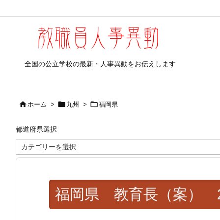
全国の公立学校の最新・人事異動をお伝えします



ホーム
>
九州
>
福岡県
都道府県選択
都
道
府
県
選
択
福岡県 教育長（案） 202