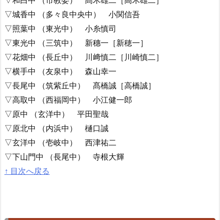
▽城香中 （多々良中央中） 小関信吾
▽照葉中 （東光中） 小糸慎司
▽東光中 （三筑中） 新穗一［新穂一］
▽花畑中 （長丘中） 川﨑慎二［川崎慎二］
▽横手中 （友泉中） 森山幸一
▽長尾中 （筑紫丘中） 髙橋誠［高橋誠］
▽高取中 （西福岡中） 小江健一郎
▽原中 （玄洋中） 平田聖哉
▽原北中 （内浜中） 樋口誠
▽玄洋中 （壱岐中） 西津祐二
▽下山門中 （長尾中） 寺根大輝
↑ 目次へ戻る