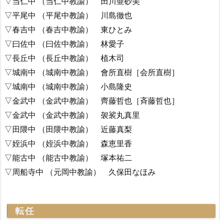
▽当仁中 （当仁中教諭） 田川亜砂美
▽平尾中 （平尾中教諭） 川島徹也
▽春吉中 （春吉中教諭） 東ひとみ
▽曰佐中 （曰佐中教諭） 林愛子
▽長丘中 （長丘中教諭） 植木司
▽城南中 （城南中教諭） 會所直樹［会所直樹］
▽城南中 （城南中教諭） 小島隆史
▽金武中 （金武中教諭） 齊藤哲也［斉藤哲也］
▽金武中 （金武中教諭） 袈裟丸真里
▽田隈中 （田隈中教諭） 近藤真梨
▽姪浜中 （姪浜中教諭） 森恵里香
▽能古中 （能古中教諭） 塚本祐二
▽周船寺中 （元岡中教諭） 久保田なほみ
転任