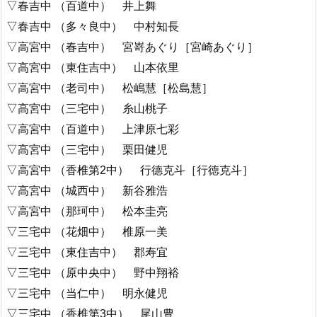
▽春吉中 （百道中） 井上舞
▽春吉中 （多々良中） 中村知長
▽高宮中 （春吉中） 宮嵜あぐり［宮崎あぐり］
▽高宮中 （東住吉中） 山本依里
▽高宮中 （老司中） 松嶋慧［松島慧］
▽高宮中 （三宅中） 糸山桃子
▽高宮中 （百道中） 上津原七彩
▽高宮中 （三宅中） 栗田健児
▽高宮中 （香椎第2中） 行德克斗［行徳克斗］
▽高宮中 （城西中） 新谷雅浩
▽高宮中 （那珂中） 松本圭亮
▽三宅中 （花畑中） 椎原一美
▽三宅中 （東住吉中） 郡寿宜
▽三宅中 （原中央中） 野中翔裕
▽三宅中 （当仁中） 明永健児
▽三宅中 （香椎第3中） 尾山豊