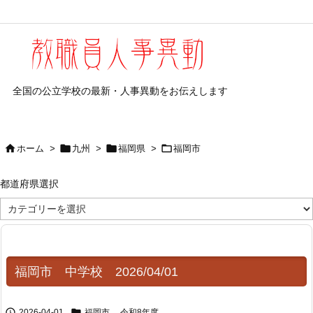
全国の公立学校の最新・人事異動をお伝えします




ホーム
>
九州
>
福岡県
>
福岡市
都道府県選択
都
道
府
県
選
択
福岡市 中学校 2026/04/01


2026-04-01
福岡市
,
令和8年度