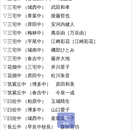
▽三宅中 （城西中） 武田和孝
▽三宅中 （青葉中） 後藤哲也
▽三宅中 （席田中） 安河内健人
▽三宅中 （梅林中） 萬谷由［万谷由］
▽三宅中 （平尾中） 江﨑彩花［江崎彩花］
▽三宅中 （城南中） 磯部ひとみ
▽三宅中 （春吉中） 藤井大地
▽花畑中 （三宅中） 井川星子
▽花畑中 （席田中） 松川朱音
▽筑紫丘中 （博多中） 原田和美
▽筑紫丘中 （春吉中） 今泉一成
▽曰佐中 （柏原中） 玉城晴生
▽曰佐中 （博多中） 山口愛子

▽曰佐中 （城西中） 釜堀菜々子
検索
▽長丘中 （早良中校長） 森田育功