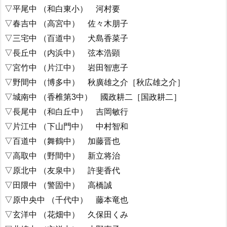
▽平尾中 （和白東小） 河村要
▽春吉中 （高宮中） 佐々木朋子
▽三宅中 （百道中） 犬島香菜子
▽長丘中 （内浜中） 弦本浩顕
▽宮竹中 （片江中） 岩田智恵子
▽野間中 （博多中） 秋廣雄之介［秋広雄之介］
▽城南中 （香椎第3中） 國政耕二［国政耕二］
▽長尾中 （和白丘中） 吉岡敏行
▽片江中 （下山門中） 中村智和
▽百道中 （舞鶴中） 加藤晋也
▽高取中 （野間中） 新立将治
▽原北中 （友泉中） 許斐香代
▽田隈中 （警固中） 高橋誠
▽原中央中 （千代中） 藤本竜也
▽玄洋中 （花畑中） 久保田くみ