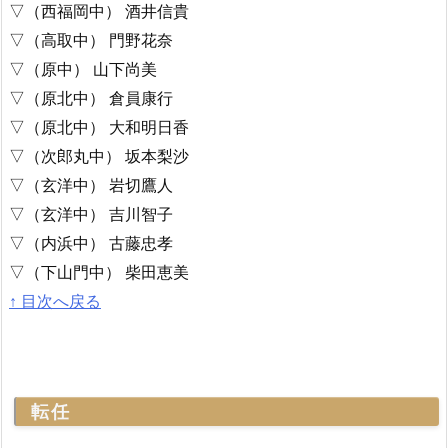
▽（西福岡中） 酒井信貴
▽（高取中） 門野花奈
▽（原中） 山下尚美
▽（原北中） 倉員康行
▽（原北中） 大和明日香
▽（次郎丸中） 坂本梨沙
▽（玄洋中） 岩切鷹人
▽（玄洋中） 吉川智子
▽（内浜中） 古藤忠孝
▽（下山門中） 柴田恵美
↑ 目次へ戻る
転任