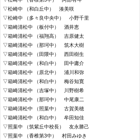
▽松崎中 （和白丘中） 湊美咲
▽松崎中 （多々良中央中） 小野千里
▽箱崎清松中 （板付中） 酒井恵
▽箱崎清松中 （福翔高） 吉原健太
▽箱崎清松中 （那珂中） 筑木大樹
▽箱崎清松中 （田隈中） 西田樹生
▽箱崎清松中 （和白中） 田中庸介
▽箱崎清松中 （原北中） 浦川和弥
▽箱崎清松中 （和白中） 梅谷知寛
▽箱崎清松中 （吉塚中） 川野樹希
▽箱崎清松中 （那珂中） 中尾康二
▽箱崎清松中 （照葉中） 古賀美穂
▽箱崎清松中 （和白中） 牟田知佳
▽照葉中 （筑紫丘中校長） 友永勝己
▽照葉中 （香椎第3中） 村田みゆき