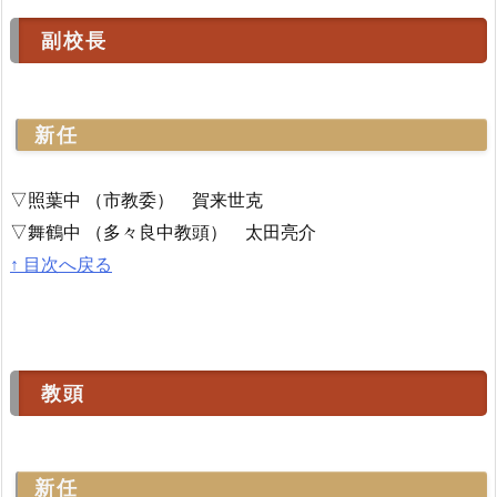
副校長
新任
▽照葉中 （市教委） 賀来世克
▽舞鶴中 （多々良中教頭） 太田亮介
↑ 目次へ戻る
教頭
新任