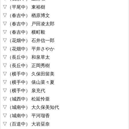
▽（平尾中） 東裕樹
▽（春吉中） 楢原博文
▽（春吉中） 戸田凌太郎
▽（春吉中） 横町毅
▽（花畑中） 石井信一郎
▽（花畑中） 平井さやか
▽（長丘中） 和泉草太
▽（長丘中） 正岡秀樹
▽（横手中） 久保田留美
▽（横手中） 俵山菜々夏
▽（横手中） 泉充代
▽（城西中） 松延怜亜
▽（城南中） 大久保美知代
▽（城南中） 平河瑠香
▽（百道中） 大岩栞奈