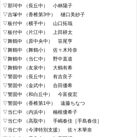
▽那珂中 （長丘中） 小林陽子
▽吉塚中 （香椎第3中） 樋口美紗子
▽板付中 （横手中） 山口拓哉
▽板付中 （片江中） 上田耕太
▽舞鶴中 （原中央中） 笹尾亨
▽舞鶴中 （舞鶴小） 佐々木玲奈
▽舞鶴中 （当仁中） 野中直道
▽舞鶴中 （友泉中） 大鶴有希
▽警固中 （長丘中） 有吉良子
▽警固中 （金武中） 合田優希
▽警固中 （和白丘中） 今富俊宏
▽警固中 （香椎第1中） 遠藤ちなつ
▽当仁中 （内浜中） 楠根優希子
▽当仁中 （高取中） 手嶋春佳［手島春佳］
▽当仁中 （今津特別支援） 佐々木華奈