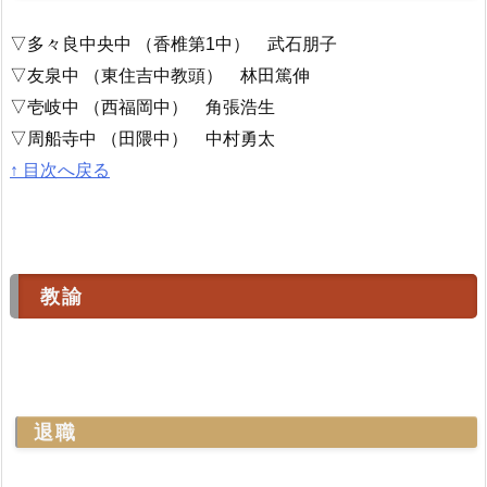
▽多々良中央中 （香椎第1中） 武石朋子
▽友泉中 （東住吉中教頭） 林田篤伸
▽壱岐中 （西福岡中） 角張浩生
▽周船寺中 （田隈中） 中村勇太
↑ 目次へ戻る
教諭
退職