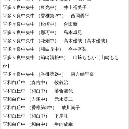
▽多々良中央中 （東光中） 井上裕美子
▽多々良中央中 （香椎第2中） 西岡奨平
▽多々良中央中 （松崎中） 合田新
▽多々良中央中 （那珂中） 島本卓見
▽多々良中央中 （花畑中） 髙木優哉［高木優哉］
▽多々良中央中 （和白丘中） 今林杏梨
▽多々良中央中 （箱崎清松中） 山﨑ももか［山崎もも
か］
▽多々良中央中 （香椎第2中） 東方絵里奈
▽和白丘中 （春吉中） 牧義治
▽和白丘中 （和白中） 落合晟代
▽和白丘中 （吉塚中） 元永英二
▽和白丘中 （香椎第3中） 成川尚子
▽和白丘中 （和白中） 下岸礼
▽和白丘中 （和白中） 生内成幸