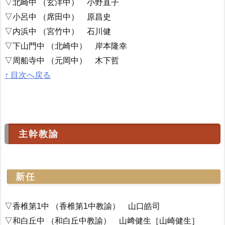
▽北崎中 （玄洋中） 小野直子
▽小呂中 （席田中） 原昌史
▽内浜中 （宮竹中） 石川健
▽下山門中 （北崎中） 岸本隆幸
▽周船寺中 （元岡中） 木下哲
↑ 目次へ戻る
主幹教諭
新任
▽香椎第1中 （香椎第1中教諭） 山口皓司
▽和白丘中 （和白丘中教諭） 山﨑健生［山崎健生］