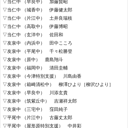
▽当仁中 （早良中） 加藤賢昭
▽当仁中 （城香中） 伊藤健太郎
▽当仁中 （片江中） 土井良瑞枝
▽当仁中 （高取中） 伊藤博昭
▽当仁中 （玄洋中） 佐田和
▽友泉中 （内浜中） 田中こころ
▽友泉中 （平尾中） 千々松勝登
▽友泉中 （原中） 鹿島翔斗
▽友泉中 （福岡中） 清田圭輔
▽友泉中 （今津特別支援） 川島由香
▽友泉中 （箱崎清松中） 柳澤ひより［柳沢ひより］
▽友泉中 （早良中） 川添玄貴
▽友泉中 （筑紫丘中） 吉瀬祥太郎
▽友泉中 （三宅中） 窪田純子
▽平尾中 （片江中） 古藤丈太郎
▽平尾中 （屋形原特別支援） 中井彩