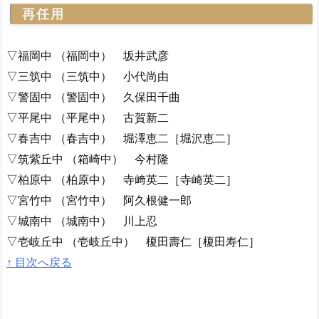
再任用
▽福岡中 （福岡中） 坂井武彦
▽三筑中 （三筑中） 小代尚由
▽警固中 （警固中） 久保田千曲
▽平尾中 （平尾中） 古賀新二
▽春吉中 （春吉中） 堀澤恵二［堀沢恵二］
▽筑紫丘中 （箱崎中） 今村隆
▽柏原中 （柏原中） 寺﨑英二［寺崎英二］
▽宮竹中 （宮竹中） 阿久根健一郎
▽城南中 （城南中） 川上忍
▽壱岐丘中 （壱岐丘中） 榎田壽仁［榎田寿仁］
↑ 目次へ戻る