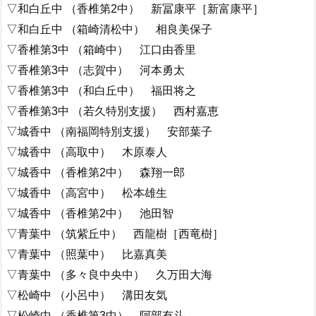
▽和白丘中 （香椎第2中） 新冨康平［新富康平］
▽和白丘中 （箱崎清松中） 相良美保子
▽香椎第3中 （箱崎中） 江口由香里
▽香椎第3中 （志賀中） 河本勇太
▽香椎第3中 （和白丘中） 福田将之
▽香椎第3中 （若久特別支援） 西村嘉恵
▽城香中 （南福岡特別支援） 安部葉子
▽城香中 （高取中） 木原泰人
▽城香中 （香椎第2中） 森翔一郎
▽城香中 （高宮中） 松本雄生
▽城香中 （香椎第2中） 池田智
▽青葉中 （筑紫丘中） 西龍樹［西竜樹］
▽青葉中 （照葉中） 比嘉真美
▽青葉中 （多々良中央中） 久万田大海
▽松崎中 （小呂中） 溝田友気
▽松崎中 （香椎第3中） 阿部有斗