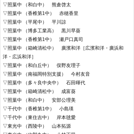
▽照葉中 （和白中） 熊倉啓太
▽照葉中 （香椎第1中） 赤穂香里
▽照葉中 （平尾中） 平川諒
▽照葉中 （博多工業高） 黒川早葵
▽照葉中 （香椎第1中） 瀬戸口真司
▽照葉中 （箱崎清松中） 廣濱和洋［広濱和洋・廣浜和
洋・広浜和洋］
▽照葉中 （和白丘中） 俣野友理子
▽照葉中 （南福岡特別支援） 今村友音
▽照葉中 （多々良中央中） 石田暉代
▽照葉中 （箱崎清松中） 成富葵
▽照葉中 （和白中） 安部公理美
▽千代中 （香椎第1中） 小島瑛
▽千代中 （東住吉中） 岸本毬愛
▽東光中 （西陵中） 山本拓源