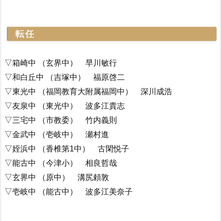
転任
▽箱崎中 （玄界中） 早川敏行
▽和白丘中 （吉塚中） 福原啓二
▽東光中 （福岡教育大附属福岡中） 深川成浩
▽友泉中 （東光中） 波多江貴志
▽三宅中 （市教委） 竹内義則
▽金武中 （壱岐中） 瀬村進
▽姪浜中 （香椎第1中） 古閑悦子
▽能古中 （今津小） 相良哲哉
▽玄界中 （原中） 溝尻頼敦
▽壱岐中 （能古中） 波多江美奈子