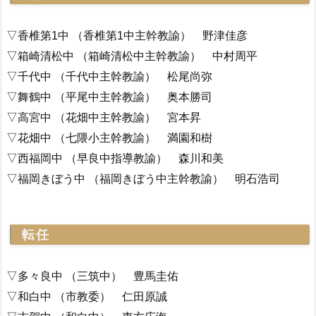
▽香椎第1中 （香椎第1中主幹教諭） 野津佳彦
▽箱崎清松中 （箱崎清松中主幹教諭） 中村周平
▽千代中 （千代中主幹教諭） 松尾尚弥
▽舞鶴中 （平尾中主幹教諭） 奥本勝司
▽高宮中 （花畑中主幹教諭） 宮本昇
▽花畑中 （七隈小主幹教諭） 満園和樹
▽西福岡中 （早良中指導教諭） 森川和美
▽福岡きぼう中 （福岡きぼう中主幹教諭） 明石浩司
転任
▽多々良中 （三筑中） 豊馬圭佑
▽和白中 （市教委） 仁田原誠