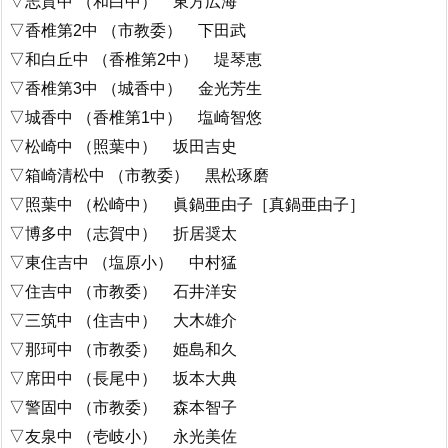
▽志賀中 （和白中） 東方広海
▽香椎第2中 （市教委） 下田武
▽和白丘中 （香椎第2中） 堤琴恵
▽香椎第3中 （城香中） 金光芳生
▽城香中 （香椎第1中） 塩崎智悠
▽松崎中 （照葉中） 坂田吉史
▽箱崎清松中 （市教委） 黒松琢磨
▽照葉中 （松崎中） 眞鍋亜由子［真鍋亜由子］
▽博多中 （志賀中） 折居奨太
▽東住吉中 （塩原小） 中村猛
▽住吉中 （市教委） 石井洋安
▽三筑中 （住吉中） 大木雄介
▽那珂中 （市教委） 姫島和久
▽席田中 （長尾中） 坂本大典
▽警固中 （市教委） 森本智子
▽友泉中 （壱岐小） 永光美佐