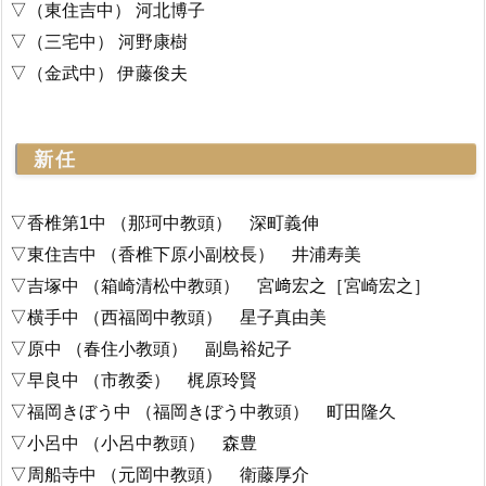
▽（東住吉中） 河北博子
▽（三宅中） 河野康樹
▽（金武中） 伊藤俊夫
新任
▽香椎第1中 （那珂中教頭） 深町義伸
▽東住吉中 （香椎下原小副校長） 井浦寿美
▽吉塚中 （箱崎清松中教頭） 宮﨑宏之［宮崎宏之］
▽横手中 （西福岡中教頭） 星子真由美
▽原中 （春住小教頭） 副島裕妃子
▽早良中 （市教委） 梶原玲賢
▽福岡きぼう中 （福岡きぼう中教頭） 町田隆久
▽小呂中 （小呂中教頭） 森豊
▽周船寺中 （元岡中教頭） 衛藤厚介