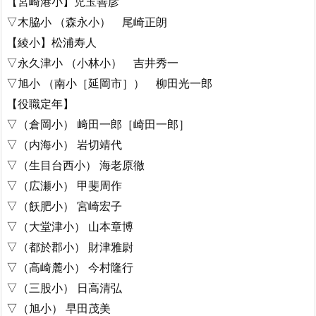
【宮崎港小】児玉善彦
▽木脇小 （森永小） 尾崎正朗
【綾小】松浦寿人
▽永久津小 （小林小） 吉井秀一
▽旭小 （南小［延岡市］） 柳田光一郎
【役職定年】
▽（倉岡小） 﨑田一郎［崎田一郎］
▽（内海小） 岩切靖代
▽（生目台西小） 海老原徹
▽（広瀬小） 甲斐周作
▽（飫肥小） 宮崎宏子
▽（大堂津小） 山本章博
▽（都於郡小） 財津雅尉
▽（高崎麓小） 今村隆行
▽（三股小） 日高清弘
▽（旭小） 早田茂美