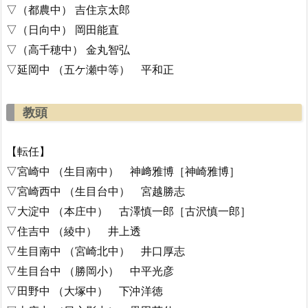
▽（都農中） 吉住京太郎
▽（日向中） 岡田能直
▽（高千穂中） 金丸智弘
▽延岡中 （五ケ瀬中等） 平和正
教頭
【転任】
▽宮崎中 （生目南中） 神﨑雅博［神崎雅博］
▽宮崎西中 （生目台中） 宮越勝志
▽大淀中 （本庄中） 古澤慎一郎［古沢慎一郎］
▽住吉中 （綾中） 井上透
▽生目南中 （宮崎北中） 井口厚志
▽生目台中 （勝岡小） 中平光彦
▽田野中 （大塚中） 下沖洋徳