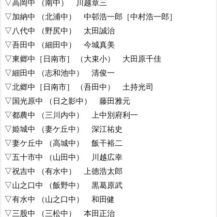
▽高岡中 （南中） 川越章三
▽加納中 （北浦中） 中邨浩一郎［中村浩一郎］
▽八代中 （野尻中） 太田誠治
▽吾田中 （細田中） 今城真美
▽東郷中［日南市］ （大束小） 大田原千佳
▽細田中 （志和池中） 清俊一
▽北郷中［日南市］ （吾田中） 土持光司
▽国光原中 （日之影中） 藤田雅元
▽都農中 （三川内中） 上中別府利一
▽姫城中 （妻ケ丘中） 深江祐史
▽妻ケ丘中 （高城中） 飯干裕二
▽五十市中 （山田中） 川越広幸
▽祝吉中 （有水中） 上徳浩太郎
▽山之口中 （飯野中） 黒葛原武
▽有水中 （山之口中） 和田健
▽三股中 （三松中） 本田正治