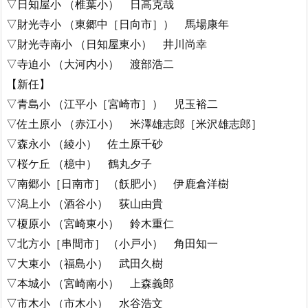
▽日知屋小 （椎葉小） 日高克哉
▽財光寺小 （東郷中［日向市］） 馬場康年
▽財光寺南小 （日知屋東小） 井川尚幸
▽寺迫小 （大河内小） 渡部浩二
【新任】
▽青島小 （江平小［宮崎市］） 児玉裕二
▽佐土原小 （赤江小） 米澤雄志郎［米沢雄志郎］
▽森永小 （綾小） 佐土原千砂
▽桜ケ丘 （檍中） 鶴丸夕子
▽南郷小［日南市］ （飫肥小） 伊鹿倉洋樹
▽潟上小 （酒谷小） 荻山由貴
▽榎原小 （宮崎東小） 鈴木重仁
▽北方小［串間市］ （小戸小） 角田知一
▽大束小 （福島小） 武田久樹
▽本城小 （宮崎南小） 上森義郎
▽市木小 （市木小） 水谷浩文