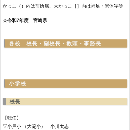
かっこ（）内は前所属、大かっこ［］内は補足・異体字等
☆令和7年度 宮崎県
各校 校長・副校長・教頭・事務長
小学校
校長
【転任】
▽小戸小 （大淀小） 小川太志