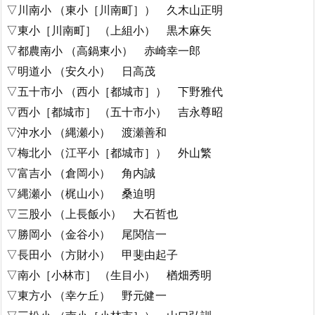
▽川南小 （東小［川南町］） 久木山正明
▽東小［川南町］ （上組小） 黒木麻矢
▽都農南小 （高鍋東小） 赤崎幸一郎
▽明道小 （安久小） 日高茂
▽五十市小 （西小［都城市］） 下野雅代
▽西小［都城市］ （五十市小） 吉永尊昭
▽沖水小 （縄瀬小） 渡瀬善和
▽梅北小 （江平小［都城市］） 外山繁
▽富吉小 （倉岡小） 角内誠
▽縄瀬小 （梶山小） 桑迫明
▽三股小 （上長飯小） 大石哲也
▽勝岡小 （金谷小） 尾関信一
▽長田小 （方財小） 甲斐由起子
▽南小［小林市］ （生目小） 楢畑秀明
▽東方小 （幸ケ丘） 野元健一