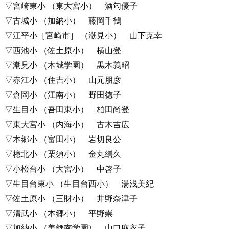
▽宮崎東小 （東大宮小） 酒匂優子
▽古城小 （加納小） 藤岡千鶴
▽江平小［宮崎市］ （潮見小） 山下克幸
▽西池小 （佐土原小） 横山登
▽潮見小 （木城学園） 黒木義昭
▽赤江小 （住吉小） 山元朋彦
▽倉岡小 （江南小） 野田徳子
▽生目小 （吾田東小） 柏田尚登
▽東大宮小 （内海小） 古木吉広
▽本郷小 （富田小） 岩切良公
▽檍北小 （栗須小） 金丸繕久
▽小松台小 （大宮小） 中啓子
▽生目台東小 （生目台西小） 湯浅美紀
▽佐土原小 （三財小） 井野奈津子
▽清武小 （本郷小） 平野崇
▽加納小 （美郷南学園） 山口麻衣子