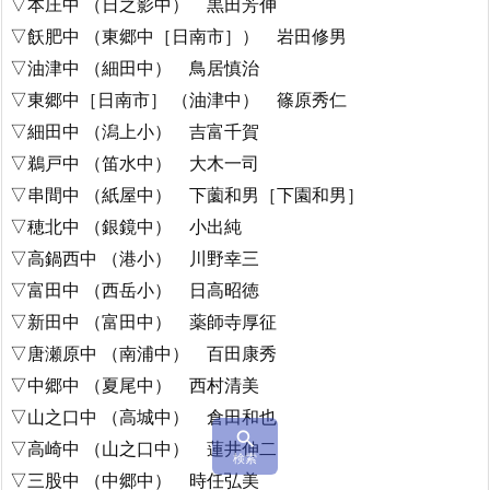
▽本庄中 （日之影中） 黒田芳伸
▽飫肥中 （東郷中［日南市］） 岩田修男
▽油津中 （細田中） 鳥居慎治
▽東郷中［日南市］ （油津中） 篠原秀仁
▽細田中 （潟上小） 吉富千賀
▽鵜戸中 （笛水中） 大木一司
▽串間中 （紙屋中） 下薗和男［下園和男］
▽穂北中 （銀鏡中） 小出純
▽高鍋西中 （港小） 川野幸三
▽富田中 （西岳小） 日高昭徳
▽新田中 （富田中） 薬師寺厚征
▽唐瀬原中 （南浦中） 百田康秀
▽中郷中 （夏尾中） 西村清美
▽山之口中 （高城中） 倉田和也

▽高崎中 （山之口中） 蓮井伸二
検索
▽三股中 （中郷中） 時任弘美