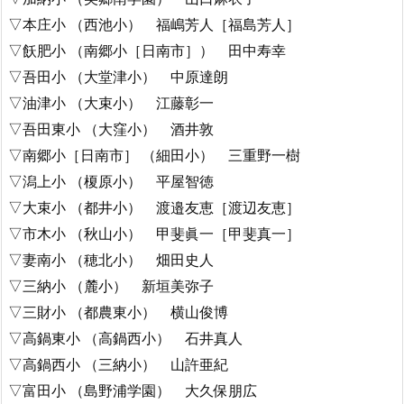
▽本庄小 （西池小） 福嶋芳人［福島芳人］
▽飫肥小 （南郷小［日南市］） 田中寿幸
▽吾田小 （大堂津小） 中原達朗
▽油津小 （大束小） 江藤彰一
▽吾田東小 （大窪小） 酒井敦
▽南郷小［日南市］ （細田小） 三重野一樹
▽潟上小 （榎原小） 平屋智徳
▽大束小 （都井小） 渡邉友恵［渡辺友恵］
▽市木小 （秋山小） 甲斐眞一［甲斐真一］
▽妻南小 （穂北小） 畑田史人
▽三納小 （麓小） 新垣美弥子
▽三財小 （都農東小） 横山俊博
▽高鍋東小 （高鍋西小） 石井真人
▽高鍋西小 （三納小） 山許亜紀
▽富田小 （島野浦学園） 大久保朋広