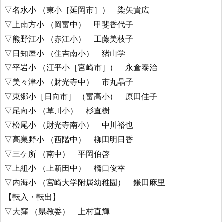
▽名水小 （東小［延岡市］） 染矢貴広
▽上南方小 （岡富中） 甲斐香代子
▽熊野江小 （赤江小） 工藤美枝子
▽日知屋小 （住吉南小） 猪山学
▽平岩小 （江平小［宮崎市］） 永倉泰治
▽美々津小 （財光寺中） 市丸晶子
▽東郷小［日向市］ （富高小） 原田佳子
▽尾向小 （草川小） 杉直樹
▽松尾小 （財光寺南小） 中川裕也
▽高巣野小 （西階中） 柳田明日香
▽三ケ所 （南中） 平岡伯啓
▽上組小 （上新田中） 橋口俊幸
▽内海小 （宮崎大学附属幼稚園） 鎌田麻里
【転入・転出】
▽大窪 （県教委） 上村直輝