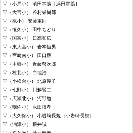
▽（小戸小） 濱田常義［浜田常義］
▽（大宮小） 谷村栄樹郎
▽（檍小） 安藤重則
▽（恒久小） 田中ちどり
▽（国富小） 日高和広
▽（東大宮小） 岩本恒男
▽（宮崎南小） 田口毅
▽（本郷小） 近藤啓次郎
▽（檍北小） 白地浩
▽（小松台小） 北原厚子
▽（七野小） 川越賢二
▽（広瀬北小） 河野勉
▽（穆佐小） 永田博孝
▽（大久保小） 小岩﨑長規［小岩崎長規］
▽（油津小） 根井誠
▽（桜ケ丘） 藤元安春