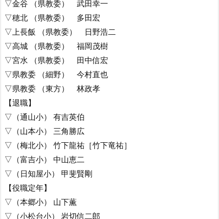
▽金谷 （県教委） 武田幸一
▽穂北 （県教委） 多田宏
▽上長飯 （県教委） 日野浩二
▽高城 （県教委） 福岡茂樹
▽宮水 （県教委） 田中信宏
▽県教委 （細野） 今村直也
▽県教委 （東方） 林政孝
【退職】
▽（通山小） 有吉英伯
▽（山本小） 三角勝広
▽（梅北小） 竹下龍祐［竹下竜祐］
▽（富吉小） 中山恵二
▽（日知屋小） 甲斐賢剛
【役職定年】
▽（本郷小） 山下薫
▽（小松台小） 岩切信二郎