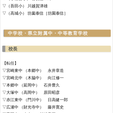
▽（吾田小） 川越賀津雄
▽（高城小） 坊薗泰信［坊園泰信］
中学校・県立附属中・中等教育学校
校長
【転任】
▽宮崎東中 （本郷中） 永井章造
▽宮崎北中 （木脇中） 向江修一
▽本郷中 （延岡中） 石井豊久
▽大塚中 （高岡中） 原田昭彦
▽赤江東中 （門川中） 日高健一郎
▽広瀬中 （財光寺中） 藤井寛史