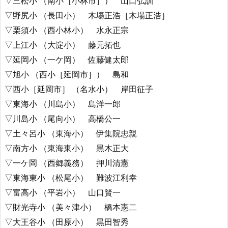
▽三松小 （南小［小林市］） 山口弘訓
▽野尻小 （長田小） 木塲正浩［木場正浩］
▽栗須小 （西小林小） 水永正宗
▽上江小 （大淀小） 藤元拓也
▽延岡小 （一ケ岡） 佐藤健太郎
▽旭小 （西小［延岡市］） 島和
▽西小［延岡市］ （名水小） 岸田征子
▽東海小 （川島小） 島洋一郎
▽川島小 （尾向小） 高橋公一
▽土々呂小 （東海小） 伊集院忠親
▽南方小 （東海東小） 黒木正大
▽一ケ岡 （西郷義務） 押川清憲
▽東海東小 （松尾小） 難波江利幸
▽富高小 （平岩小） 山口賢一
▽財光寺小 （美々津小） 橋本憲二
▽大王谷小 （田原小） 黒田智秀