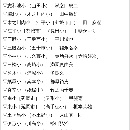
▽志和池小 （山田小） 瀬之口忠二
▽梅北小 （木之川内小） 田中敏雄
▽木之川内小 （江平小［都城市］） 田口麻澄
▽江平小［都城市］ （長田小） 甲斐かおり
▽三股小 （三股西小） 平川滋也
▽三股西小 （五十市小） 福永弘幸
▽小林小 （加久藤小） 赤﨑好次［赤崎好次］
▽三松小 （高崎小） 満園真由美
▽須木小 （浦城小） 多良久
▽紙屋小 （真幸小） 都原裕史
▽真幸小 （紙屋中） 竹之内千春
▽南小［延岡市］ （伊形小） 甲斐憲一
▽東小［延岡市］ （高千穂小） 榎本英雄
▽土々呂小 （不土野小） 入山真一郎
▽伊形小 （川島小） 松山弘治