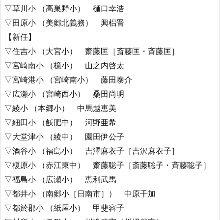
▽草川小 （高巣野小） 樋口幸浩
▽田原小 （美郷北義務） 興梠晋
【新任】
▽住吉小 （大宮小） 齋藤匡［斎藤匡・斉藤匡］
▽宮崎南小 （檍小） 山之内啓太
▽宮崎港小 （宮崎南小） 藤田泰介
▽広瀬小 （宮崎西小） 桑田尚明
▽綾小 （本郷小） 中馬越恵美
▽細田小 （飫肥中） 河野亜希
▽大堂津小 （綾中） 園田伊公子
▽酒谷小 （福島小） 吉澤麻衣子［吉沢麻衣子］
▽榎原小 （赤江東中） 齋藤聡子［斎藤聡子・斉藤聡子］
▽福島小 （広瀬小） 恵利武馬
▽都井小 （南郷小［日南市］） 中原千加
▽都於郡小 （紙屋小） 甲斐容子