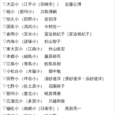
▽大淀小 （江平小［宮崎市］） 近藤公博
▽檍小 （那珂小） 川島博嗣
▽恒久小 （田野小） 岩切淳
▽国富小 （清武小） 今村信一
▽倉岡小 （宮水小） 冨迫裕紀子［富迫裕紀子］
▽内海小 （諸塚小） 杉山智子
▽東大宮小 （江南小） 外山保宏
▽本郷小 （細島小） 藤原裕司
▽江南小 （青島小） 鮫島良樹
▽小松台小 （木脇小） 畑中勉
▽田野小 （坪谷小） 濵砂達洋［濱砂達洋・浜砂達洋］
▽七野小 （佐土原小） 花園裕子
▽那珂小 （妻北小） 蛯原博康
▽広瀬北小 （多賀小） 川越和俊
▽穆佐小 （南郷小［日南市］） 尾前亮一