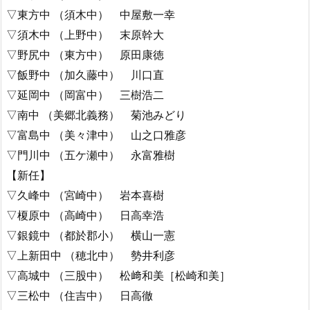
▽東方中 （須木中） 中屋敷一幸
▽須木中 （上野中） 末原幹大
▽野尻中 （東方中） 原田康徳
▽飯野中 （加久藤中） 川口直
▽延岡中 （岡富中） 三樹浩二
▽南中 （美郷北義務） 菊池みどり
▽富島中 （美々津中） 山之口雅彦
▽門川中 （五ケ瀬中） 永富雅樹
【新任】
▽久峰中 （宮崎中） 岩本喜樹
▽榎原中 （高崎中） 日高幸浩
▽銀鏡中 （都於郡小） 横山一憲
▽上新田中 （穂北中） 勢井利彦
▽高城中 （三股中） 松﨑和美［松崎和美］
▽三松中 （住吉中） 日高徹