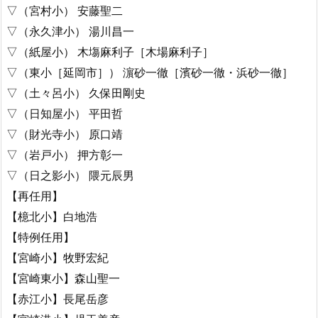
▽（宮村小） 安藤聖二
▽（永久津小） 湯川昌一
▽（紙屋小） 木塲麻利子［木場麻利子］
▽（東小［延岡市］） 濵砂一徹［濱砂一徹・浜砂一徹］
▽（土々呂小） 久保田剛史
▽（日知屋小） 平田哲
▽（財光寺小） 原口靖
▽（岩戸小） 押方彰一
▽（日之影小） 隈元辰男
【再任用】
【檍北小】白地浩
【特例任用】
【宮崎小】牧野宏紀
【宮崎東小】森山聖一
【赤江小】長尾岳彦