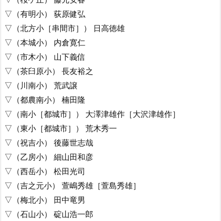
▽（有明小） 荻原健弘
▽（北方小［串間市］） 日高徳雄
▽（本城小） 内倉寛仁
▽（市木小） 山下義信
▽（茶臼原小） 長友裕之
▽（川南小） 荒武譲
▽（都農南小） 楠田隆
▽（南小［都城市］） 大澤津雄作［大沢津雄作］
▽（東小［都城市］） 荒木秀一
▽（祝吉小） 後藤世志哉
▽（乙房小） 細山田和彦
▽（西岳小） 松田光司
▽（吉之元小） 萱嶋秀雄［萱島秀雄］
▽（梅北小） 田中竜男
▽（石山小） 碇山浩一郎