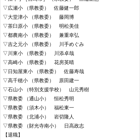
▽広瀬小 （県教委） 佐藤健一郎
▽大堂津小 （県教委） 藤岡博
▽茶臼原小 （県教委） 明松美佳
▽都農南小 （県教委） 兼重幸弘
▽吉之元小 （県教委） 川手めぐみ
▽川東小 （県教委） 川添卓哉
▽高崎小 （県教委） 花房英晴
▽日知屋東小 （県教委） 佐藤寿哉
▽高千穂小 （県教委） 原田建一
▽石山小 （特別支援学校） 山元秀樹
▽県教委 （通山小） 恒松秀明
▽県教委 （須木小） 福松東一
▽県教委 （北浦小） 岩切隆人
▽県教委 （財光寺南小） 日高政志
【退職】