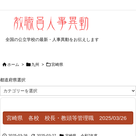
全国の公立学校の最新・人事異動をお伝えします



ホーム
>
九州
>
宮崎県
都道府県選択
都
道
府
県
選
択
宮崎県 各校 校長・教頭等管理職 2025/03/26



2025-03-26
2025-03-27
宮崎県
,
令和7年度