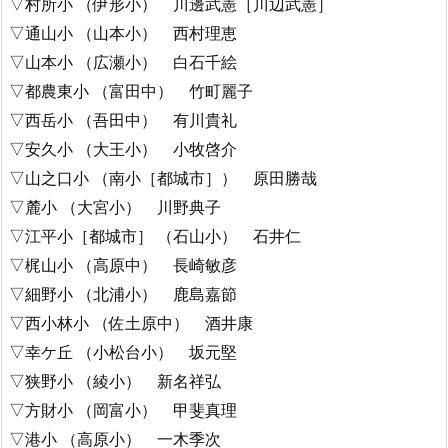
▽村所小 （伊形小） 川邊武憲［川辺武憲］
▽通山小 （山本小） 西村理恵
▽山本小 （広瀬小） 白石千絵
▽都農東小 （富田中） 竹町麗子
▽西岳小 （吾田中） 有川貴礼
▽安久小 （大王小） 小牧啓介
▽山之口小 （南小［都城市］） 原田勝哉
▽麓小 （大宮小） 川野典子
▽江平小［都城市］ （石山小） 石井仁
▽梶山小 （高原中） 長崎敏彦
▽細野小 （北浦小） 鹿島嘉節
▽西小林小 （佐土原中） 酒井康
▽幸ケ丘 （小松台小） 坂元堅
▽狭野小 （綾小） 新名祥弘
▽方財小 （岡富小） 甲斐真理
▽港小 （高原小） 一木季次