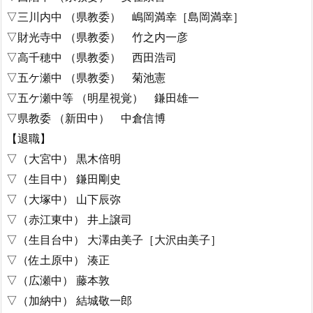
▽三川内中 （県教委） 嶋岡満幸［島岡満幸］
▽財光寺中 （県教委） 竹之内一彦
▽高千穂中 （県教委） 西田浩司
▽五ケ瀬中 （県教委） 菊池憲
▽五ケ瀬中等 （明星視覚） 鎌田雄一
▽県教委 （新田中） 中倉信博
【退職】
▽（大宮中） 黒木倍明
▽（生目中） 鎌田剛史
▽（大塚中） 山下辰弥
▽（赤江東中） 井上譲司
▽（生目台中） 大澤由美子［大沢由美子］
▽（佐土原中） 湊正
▽（広瀬中） 藤本敦
▽（加納中） 結城敬一郎