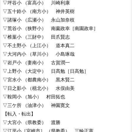
▽坪谷小 （富高小） 川崎利康
▽五十鈴小 （南方小） 神井英樹
▽諸塚小 （広瀬小） 永山加奈枝
▽荒谷小 （狭野小） 南薗政幸［南園政幸］
▽椎葉小 （三財中） 田爪賢志
▽不土野小 （上江小） 道本真二
▽大河内小 （草川小） 小島琢哉
▽岩戸小 （妻南小） 古賀潤一
▽上野小 （大淀中） 日髙勉［日高勉］
▽宮水小 （都農南小） 黒木賢二
▽日之影小 （檍北小） 水俣由美
▽鞍岡小 （旭小） 村田拓也
▽三ケ所 （油津小） 神園寛文
【転入・転出】
▽大宮小 （県教委） 渡勝
▽江平小［宮崎市］ （県教委） 三輪正憲