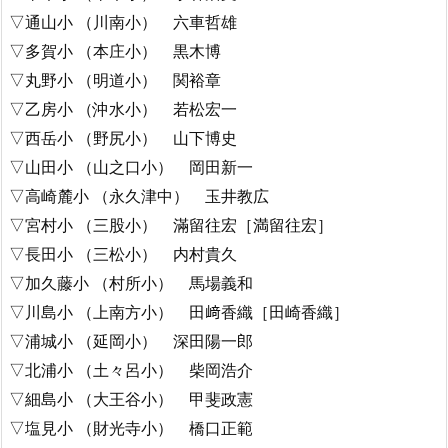
▽通山小 （川南小） 六車哲雄
▽多賀小 （本庄小） 黒木博
▽丸野小 （明道小） 関裕章
▽乙房小 （沖水小） 若松宏一
▽西岳小 （野尻小） 山下博史
▽山田小 （山之口小） 岡田新一
▽高崎麓小 （永久津中） 玉井教広
▽宮村小 （三股小） 滿留往宏［満留往宏］
▽長田小 （三松小） 内村貴久
▽加久藤小 （村所小） 馬場義和
▽川島小 （上南方小） 田﨑香織［田崎香織］
▽浦城小 （延岡小） 深田陽一郎
▽北浦小 （土々呂小） 柴岡浩介
▽細島小 （大王谷小） 甲斐政憲
▽塩見小 （財光寺小） 橋口正範