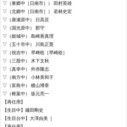
▽（東郷中［日南市］） 田村英雄
▽（北郷中［日南市］） 若林史宏
▽（唐瀬原中） 日高亘
▽（国光原中） 郡守
▽（姫城中） 島崎善真理
▽（五十市中） 川島正寛
▽（祝吉中） 早﨑稔［早崎稔］
▽（三股中） 木下文秋
▽（真幸中） 外赤隆志
▽（南方中） 小林美和子
▽（富島中） 横山博章
▽（椎葉中） 坂元亮一
【再任用】
【生目中】鎌田剛史
【生目台中】大澤由美［
【再任用】