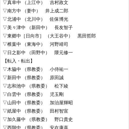
▽真幸中 （上江中） 吉村政文
▽南方中 （妻中） 井上成二郎
▽北浦中 （北川中） 佐保博光
▽美々津中 （新田中） 長友智子
▽東郷中［日向市］ （大王谷中） 黒田哲郎
▽椎葉中 （東海中） 河野靖司
▽日之影中 （田野中） 隈元修一
【転入・転出】
▽木脇中 （県教委） 小侍祐一
▽新田中 （県教委） 原田誠
▽志和池中 （県教委） 松下綾
▽白雲中 （県教委） 児玉剛
▽山田中 （県教委） 加治屋輝昭
▽紙屋中 （県教委） 田村智宣
▽加久藤中 （県教委） 野口貴史
▽西階中 （県教委） 安在康喜