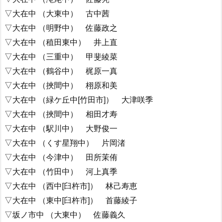
▽大在中 （大東中） 古中茜
▽大在中 （明野中） 佐藤政之
▽大在中 （稙田東中） 井上直
▽大在中 （三重中） 甲斐綾菜
▽大在中 （鶴谷中） 梶原一真
▽大在中 （挾間中） 栩原和美
▽大在中 （緑ケ丘中[竹田市]） 大津咲季
▽大在中 （挾間中） 相田才寿
▽大在中 （駅川中） 大野俊一
▽大在中 （くす星翔中） 片岡渚
▽大在中 （今津中） 田所茉侑
▽大在中 （竹田中） 河上真季
▽大在中 （西中[臼杵市]） 林己寿恵
▽大在中 （東中[臼杵市]） 首藤綾子
▽坂ノ市中 （大東中） 佐藤義久