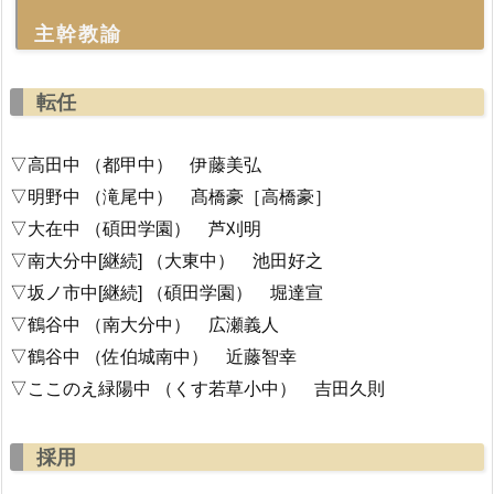
主幹教諭
転任
▽高田中 （都甲中） 伊藤美弘
▽明野中 （滝尾中） 髙橋豪［高橋豪］
▽大在中 （碩田学園） 芦刈明
▽南大分中[継続] （大東中） 池田好之
▽坂ノ市中[継続] （碩田学園） 堀達宣
▽鶴谷中 （南大分中） 広瀬義人
▽鶴谷中 （佐伯城南中） 近藤智幸
▽ここのえ緑陽中 （くす若草小中） 吉田久則
採用