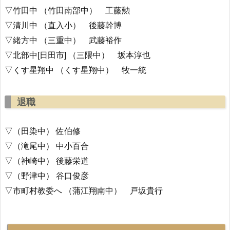
▽竹田中 （竹田南部中） 工藤勲
▽清川中 （直入小） 後藤幹博
▽緒方中 （三重中） 武藤裕作
▽北部中[日田市] （三隈中） 坂本淳也
▽くす星翔中 （くす星翔中） 牧一統
退職
▽（田染中） 佐伯修
▽（滝尾中） 中小百合
▽（神崎中） 後藤栄道
▽（野津中） 谷口俊彦
▽市町村教委へ （蒲江翔南中） 戸坂貴行