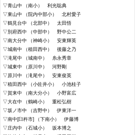
▽青山中 （南小） 利光聡典
▽東山中 （院内中部小） 北村愛子
▽鶴見台中 （北部中） 太田悟
▽別府西中 （中部中） 野中公二
▽南大分中 （神崎小） 安東輝英
▽城南中 （稙田西中） 後藤之乃
▽滝尾中 （城南中） 糸永秀章
▽城東中 （原川中） 河野剛
▽原川中 （滝尾中） 安東俊英
▽稙田西中 （小佐井小） 小池桂子
▽賀来中 （南大分小） 小野富広
▽大在中 （鶴崎小） 重松弘樹
▽坂ノ市中 （吉野中） 伊東洋一
▽南中[臼杵市] （下南小） 伊藤博
▽庄内中 （石城小） 坂本博之