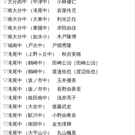
▽大分西中 （中津中） 小林優仁
▽南大分中 （滝尾中） 岩屋伶児
▽南大分中 （大東中） 利光正任
▽南大分中 （東陽中） 岸田由佳
▽南大分中 （如水小） 木戸隆博
▽城南中 （戸次中） 戸畑秀隆
▽滝尾中 （上野ヶ丘中） 秋吉実穂
▽滝尾中 （鶴崎中） 田﨑公治［田崎公治］
▽滝尾中 （鶴崎中） 渡邉拓也［渡辺拓也］
▽滝尾中 （坂ノ市中） 玉井優美
▽滝尾中 （坂ノ市中） 長野由香里
▽滝尾中 （稙田南中） 浅井亮子
▽滝尾中 （大在中） 後藤武史
▽滝尾中 （駅川中） 小野由希奈
▽滝尾中 （南部中） 金光瑛輝
▽滝尾中 （大平山小） 丸山楓菜