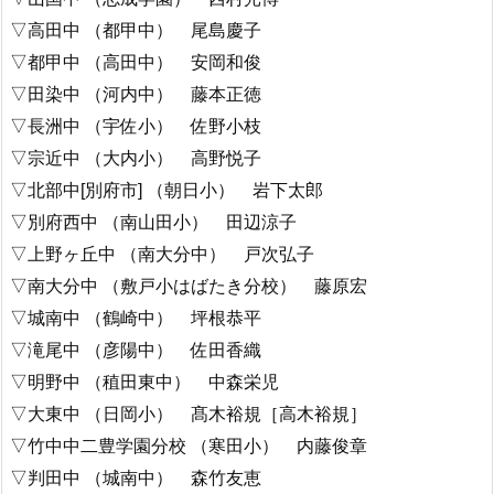
▽高田中 （都甲中） 尾島慶子
▽都甲中 （高田中） 安岡和俊
▽田染中 （河内中） 藤本正徳
▽長洲中 （宇佐小） 佐野小枝
▽宗近中 （大内小） 高野悦子
▽北部中[別府市] （朝日小） 岩下太郎
▽別府西中 （南山田小） 田辺涼子
▽上野ヶ丘中 （南大分中） 戸次弘子
▽南大分中 （敷戸小はばたき分校） 藤原宏
▽城南中 （鶴崎中） 坪根恭平
▽滝尾中 （彦陽中） 佐田香織
▽明野中 （稙田東中） 中森栄児
▽大東中 （日岡小） 髙木裕規［高木裕規］
▽竹中中二豊学園分校 （寒田小） 内藤俊章
▽判田中 （城南中） 森竹友恵