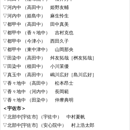
▽河内中 （高田中） 姫野友輔
▽河内中 （姫島中） 麻生怜生
▽都甲中 （高田中） 田中真美
▽都甲中 （香々地中） 吉村克也
▽都甲中 （今津小） 西田久子
▽都甲中 （東中津中） 山岡那央
▽田染中 （高田中） 舛友拓哉［桝友拓哉］
▽田染中 （稙田中） 小川茉優
▽真玉中 （高田中） 嶋川広好［島川広好］
▽香々地中 （高田中） 松本昂士
▽香々地中 （河内中） 長岡範
▽香々地中 （田染中） 仲摩典明
＜宇佐市＞
▽北部中[宇佐市] （宇佐中） 中村夏帆
▽北部中[宇佐市] （安心院中） 村上浩太郎