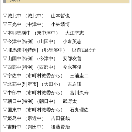
▽城北中 （城北中） 山本哲也
▽三光中 （中津中） 小林靖博
▽本耶馬渓中 （東中津中） 大江堅志
▽今津中[特例] （山国中） 小倉英志
▽耶馬溪中[特例] （耶馬溪中） 財前由紀子
▽山国中[特例] （今津中） 安部友善
▽西部中[特例] （西部中） 今永英俊
▽宇佐中 （市町村教委から） 三浦圭二
▽北部中[別府市] （大田小） 吉岩謙
▽中部中 （市町村教委から） 宮川久寿
▽朝日中[特例] （朝日中） 武野太
▽国東中 （市町村教委から） 石丸理佐
▽姫島中 （宗近中） 吉田征哉
▽吉野中 （判田中） 後藤賢治