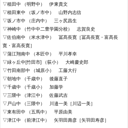
▽稙田中 （明野中） 伊東貴文
▽稙田東中 （坂ノ市中） 山野内志信
▽坂ノ市中 （庄内中） 三ヶ尻昌生
▽神崎中 （竹中中二豊学園分校） 志賀良史
▽佐伯南中 （米水津中） 冨髙長寛［冨高長寛・富髙長
寛・富高長寛］
▽蒲江翔南中 （本匠中） 平川孝幸
▽緑ヶ丘中[竹田市] （荻小） 大崎慶史郎
▽竹田南部中 （城原小） 工藤大行
▽朝地中 （千歳中） 後藤直子
▽千歳中 （千歳小） 加藤学
▽三隈中 （津江中） 佐藤武吉
▽戸山中 （三隈中） 川邉一美［川辺一美］
▽東有田中 （五馬中） 平原由美
▽津江中 （前津江中） 矢羽田壽彦［矢羽田寿彦］