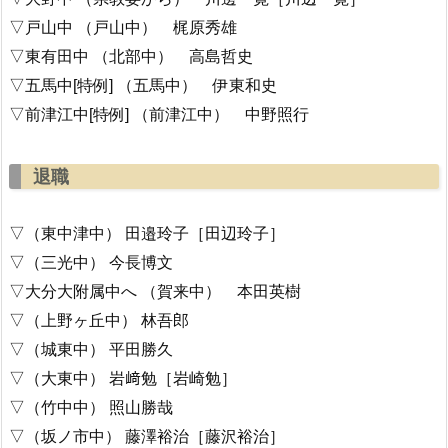
▽戸山中 （戸山中） 梶原秀雄
▽東有田中 （北部中） 高島哲史
▽五馬中[特例] （五馬中） 伊東和史
▽前津江中[特例] （前津江中） 中野照行
退職
▽（東中津中） 田邉玲子［田辺玲子］
▽（三光中） 今長博文
▽大分大附属中へ （賀来中） 本田英樹
▽（上野ヶ丘中） 林吾郎
▽（城東中） 平田勝久
▽（大東中） 岩﨑勉［岩崎勉］
▽（竹中中） 照山勝哉
▽（坂ノ市中） 藤澤裕治［藤沢裕治］