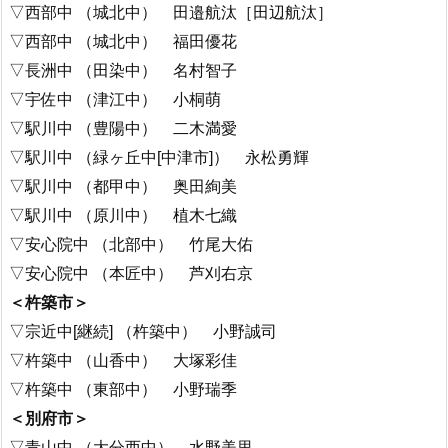
▽西部中 （城北中） 田邉航汰［田辺航汰］
▽西部中 （城北中） 福田優花
▽長洲中 （田染中） 名村智子
▽宇佐中 （津江中） 小桐萌
▽駅川中 （豊陽中） 二木満愛
▽駅川中 （緑ヶ丘中[中津市]） 永松勇輝
▽駅川中 （都甲中） 奥田絢美
▽駅川中 （原川中） 植木七織
▽安心院中 （北部中） 竹尾大佑
▽安心院中 （本匠中） 芦刈右京
＜杵築市＞
▽宗近中[継続] （杵築中） 小野誠司
▽杵築中 （山香中） 大塚彩佳
▽杵築中 （東部中） 小野瑞季
＜別府市＞
▽青山中 （大分西中） 水野美里