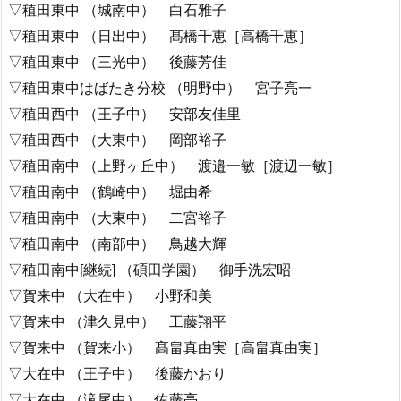
▽稙田東中 （城南中） 白石雅子
▽稙田東中 （日出中） 髙橋千恵［高橋千恵］
▽稙田東中 （三光中） 後藤芳佳
▽稙田東中はばたき分校 （明野中） 宮子亮一
▽稙田西中 （王子中） 安部友佳里
▽稙田西中 （大東中） 岡部裕子
▽稙田南中 （上野ヶ丘中） 渡邉一敏［渡辺一敏］
▽稙田南中 （鶴崎中） 堀由希
▽稙田南中 （大東中） 二宮裕子
▽稙田南中 （南部中） 鳥越大輝
▽稙田南中[継続] （碩田学園） 御手洗宏昭
▽賀来中 （大在中） 小野和美
▽賀来中 （津久見中） 工藤翔平
▽賀来中 （賀来小） 髙畠真由実［高畠真由実］
▽大在中 （王子中） 後藤かおり
▽大在中 （滝尾中） 佐藤亮