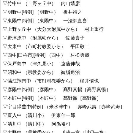
▽竹中中 （上野ヶ丘中） 内山靖彦
▽明野中[特例] （明野中） 板井靖之
▽東陽中[特例] （東陽中） 一法師直喜
▽上野ヶ丘中 （大分大附属中から） 村上重行
▽野津原中 （附属幼から） 佐藤貴子
▽大東中 （市町村教委から） 平田敬二
▽西中[臼杵市][特例] （西中） 村松勇哉
▽保戸島中 （津久見小） 遠藤伸哉
▽昭和中 （県教委から） 御鱗角治
▽蒲江翔南中 （市町村教委から） 柳井慎也
▽彦陽中[特例] （彦陽中） 髙野真暢［高野真暢］
▽本匠中[特例] （本匠中） 髙野徹［高野徹］
▽宇目緑豊中[特例] （米水津中） 赤峰武壽［赤峰武寿］
▽直入中 （清川小） 伊東伸一郎
▽清川中 （清川中） 阿孫裕司
▽大野中 （県教委から） 川邊一寛［川辺一寛］