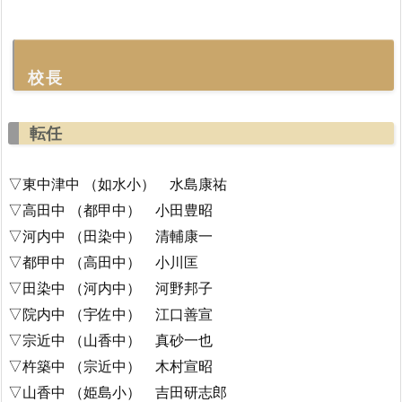
校長
転任
▽東中津中 （如水小） 水島康祐
▽高田中 （都甲中） 小田豊昭
▽河内中 （田染中） 清輔康一
▽都甲中 （高田中） 小川匡
▽田染中 （河内中） 河野邦子
▽院内中 （宇佐中） 江口善宣
▽宗近中 （山香中） 真砂一也
▽杵築中 （宗近中） 木村宣昭
▽山香中 （姫島小） 吉田研志郎