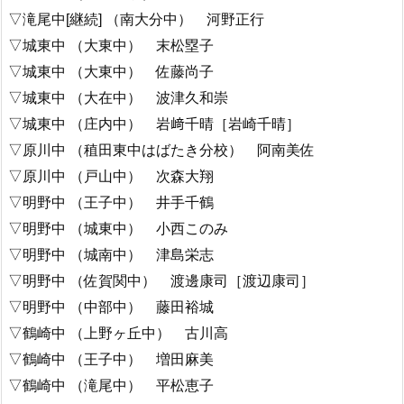
▽滝尾中[継続] （南大分中） 河野正行
▽城東中 （大東中） 末松塁子
▽城東中 （大東中） 佐藤尚子
▽城東中 （大在中） 波津久和崇
▽城東中 （庄内中） 岩﨑千晴［岩崎千晴］
▽原川中 （稙田東中はばたき分校） 阿南美佐
▽原川中 （戸山中） 次森大翔
▽明野中 （王子中） 井手千鶴
▽明野中 （城東中） 小西このみ
▽明野中 （城南中） 津島栄志
▽明野中 （佐賀関中） 渡邊康司［渡辺康司］
▽明野中 （中部中） 藤田裕城
▽鶴崎中 （上野ヶ丘中） 古川高
▽鶴崎中 （王子中） 増田麻美
▽鶴崎中 （滝尾中） 平松恵子