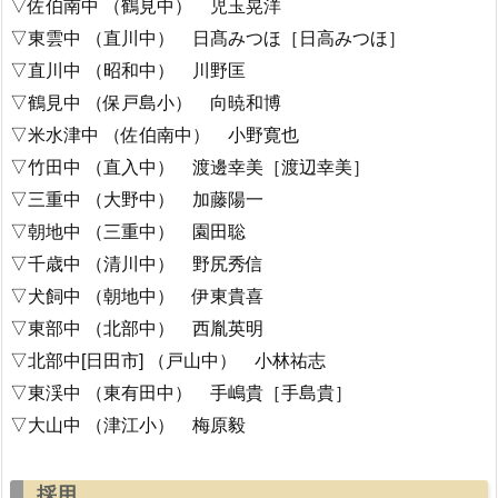
▽佐伯南中 （鶴見中） 児玉晃洋
▽東雲中 （直川中） 日髙みつほ［日高みつほ］
▽直川中 （昭和中） 川野匡
▽鶴見中 （保戸島小） 向暁和博
▽米水津中 （佐伯南中） 小野寛也
▽竹田中 （直入中） 渡邊幸美［渡辺幸美］
▽三重中 （大野中） 加藤陽一
▽朝地中 （三重中） 園田聡
▽千歳中 （清川中） 野尻秀信
▽犬飼中 （朝地中） 伊東貴喜
▽東部中 （北部中） 西胤英明
▽北部中[日田市] （戸山中） 小林祐志
▽東渓中 （東有田中） 手嶋貴［手島貴］
▽大山中 （津江小） 梅原毅
採用