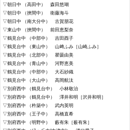
▽朝日中 （高田中） 森田悠瑚
▽朝日中 （挾間中） 衛藤海斗
▽朝日中 （南大分中） 古賀朋花
▽東山中 （挾間中） 前田恵梨奈
▽鶴見台中 （中部中） 吉田酉子
▽鶴見台中 （東山中） 山﨑ふみ［山崎ふみ］
▽鶴見台中 （北部中） 瞿曇由美
▽鶴見台中 （青山中） 河野恵美
▽鶴見台中 （中部中） 大石紗織
▽鶴見台中 （大山中） 高岡航汰
▽別府西中 （鶴見台中） 小林敬治
▽別府西中 （鶴見台中） 澤井和明［沢井和明］
▽別府西中 （杵築中） 武内英明
▽別府西中 （王子中） 高橋直希
▽別府西中 （明野中） 藪有朱［薮有朱］