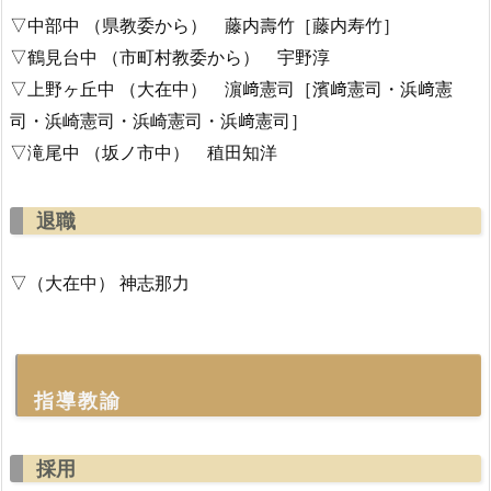
▽中部中 （県教委から） 藤内壽竹［藤内寿竹］
▽鶴見台中 （市町村教委から） 宇野淳
▽上野ヶ丘中 （大在中） 濵﨑憲司［濱﨑憲司・浜﨑憲
司・浜崎憲司・浜崎憲司・浜﨑憲司］
▽滝尾中 （坂ノ市中） 稙田知洋
退職
▽（大在中） 神志那力
指導教諭
採用