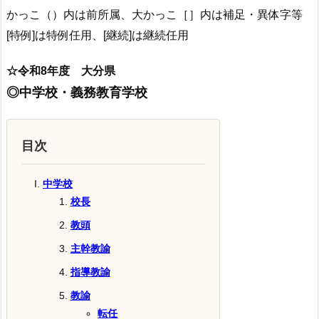
かっこ（）内は前所属、大かっこ［］内は補足・異体字等
[特例]は特例任用、[継続]は継続任用
☆令和8年度 大分県
◎中学校・義務教育学校
目次
中学校
校長
教頭
主幹教諭
指導教諭
教諭
転任