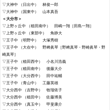
▽大神中 （日出中） 林俊一郎
▽大神中 （国東中） 山本真吾
＜大分市＞
▽上野ヶ丘中 （稙田南中） 田嶋一翔［田島一翔］
▽上野ヶ丘中 （東部中） 角静大
▽王子中 （明野中） 大塚秀樹
▽王子中 （大在中） 野﨑眞琴［野﨑真琴・野崎眞琴・野
崎真琴］
▽王子中 （稙田西中） 小名川浩義
▽王子中 （稙田南中） 後藤大介
▽王子中 （大分西中） 田中祐輔
▽王子中 （青山中） 工藤英雄
▽大分西中 （吉野中） 牧瑠依子
▽大分西中 （稙田中） 佐藤博美
▽大分西中 （真玉中） 甲斐康介