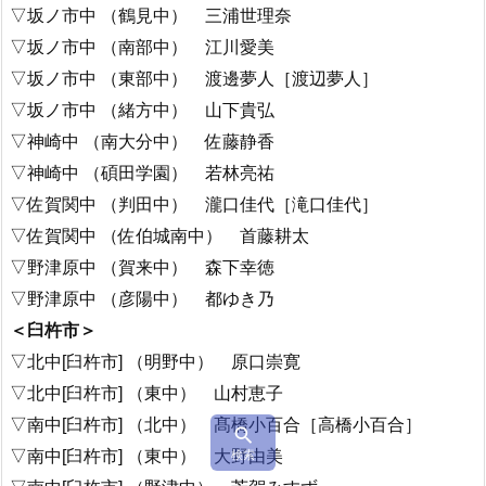
▽坂ノ市中 （鶴見中） 三浦世理奈
▽坂ノ市中 （南部中） 江川愛美
▽坂ノ市中 （東部中） 渡邊夢人［渡辺夢人］
▽坂ノ市中 （緒方中） 山下貴弘
▽神崎中 （南大分中） 佐藤静香
▽神崎中 （碩田学園） 若林亮祐
▽佐賀関中 （判田中） 瀧口佳代［滝口佳代］
▽佐賀関中 （佐伯城南中） 首藤耕太
▽野津原中 （賀来中） 森下幸徳
▽野津原中 （彦陽中） 都ゆき乃
＜臼杵市＞
▽北中[臼杵市] （明野中） 原口崇寛
▽北中[臼杵市] （東中） 山村恵子
▽南中[臼杵市] （北中） 髙橋小百合［高橋小百合］

▽南中[臼杵市] （東中） 大野由美
検索