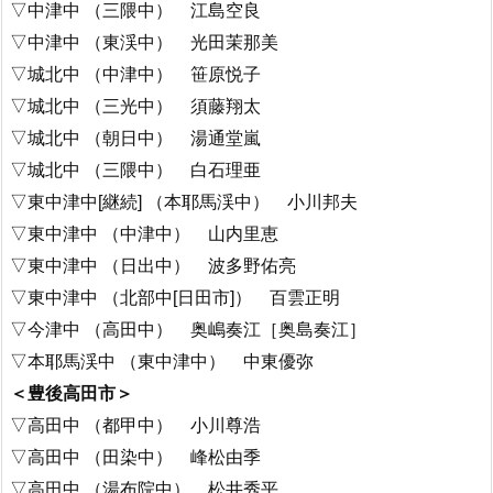
▽中津中 （三隈中） 江島空良
▽中津中 （東渓中） 光田茉那美
▽城北中 （中津中） 笹原悦子
▽城北中 （三光中） 須藤翔太
▽城北中 （朝日中） 湯通堂嵐
▽城北中 （三隈中） 白石理亜
▽東中津中[継続] （本耶馬渓中） 小川邦夫
▽東中津中 （中津中） 山内里恵
▽東中津中 （日出中） 波多野佑亮
▽東中津中 （北部中[日田市]） 百雲正明
▽今津中 （高田中） 奥嶋奏江［奥島奏江］
▽本耶馬渓中 （東中津中） 中東優弥
＜豊後高田市＞
▽高田中 （都甲中） 小川尊浩
▽高田中 （田染中） 峰松由季
▽高田中 （湯布院中） 松井秀平