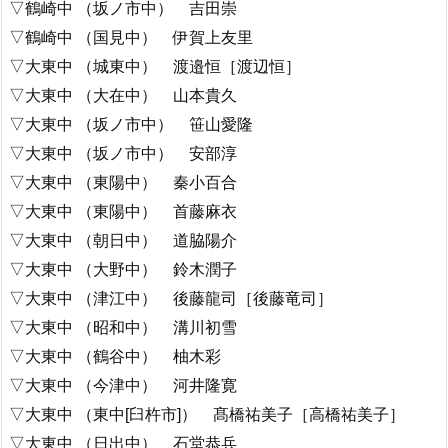
▽鶴崎中 （坂ノ市中） 吉田崇
▽鶴崎中 （国見中） 伊賀上友里
▽大東中 （城東中） 渡邉恒［渡辺恒］
▽大東中 （大在中） 山本貴久
▽大東中 （坂ノ市中） 笹山愛隆
▽大東中 （坂ノ市中） 安部淳
▽大東中 （東陽中） 秦小百合
▽大東中 （東陽中） 首藤麻衣
▽大東中 （朝日中） 道脇陽介
▽大東中 （大野中） 鈴木潤子
▽大東中 （津江中） 後藤龍司［後藤竜司］
▽大東中 （昭和中） 溝川初雪
▽大東中 （鶴谷中） 柚木彩
▽大東中 （今津中） 河井隆寛
▽大東中 （東中[臼杵市]） 髙橋祐美子［高橋祐美子］
▽大東中 （日出中） 石堂恭兵