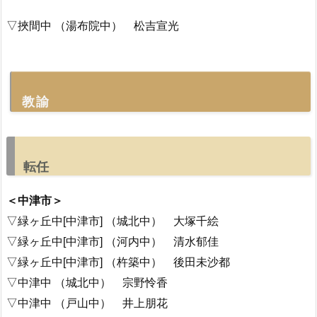
▽挾間中 （湯布院中） 松吉宣光
教諭
転任
＜中津市＞
▽緑ヶ丘中[中津市] （城北中） 大塚千絵
▽緑ヶ丘中[中津市] （河内中） 清水郁佳
▽緑ヶ丘中[中津市] （杵築中） 後田未沙都
▽中津中 （城北中） 宗野怜香
▽中津中 （戸山中） 井上朋花