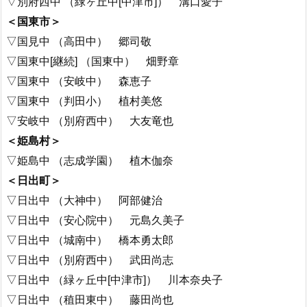
▽別府西中 （緑ヶ丘中[中津市]） 溝口愛子
＜国東市＞
▽国見中 （高田中） 郷司敬
▽国東中[継続] （国東中） 畑野章
▽国東中 （安岐中） 森恵子
▽国東中 （判田小） 植村美悠
▽安岐中 （別府西中） 大友竜也
＜姫島村＞
▽姫島中 （志成学園） 植木伽奈
＜日出町＞
▽日出中 （大神中） 阿部健治
▽日出中 （安心院中） 元島久美子
▽日出中 （城南中） 橋本勇太郎
▽日出中 （別府西中） 武田尚志
▽日出中 （緑ヶ丘中[中津市]） 川本奈央子
▽日出中 （稙田東中） 藤田尚也