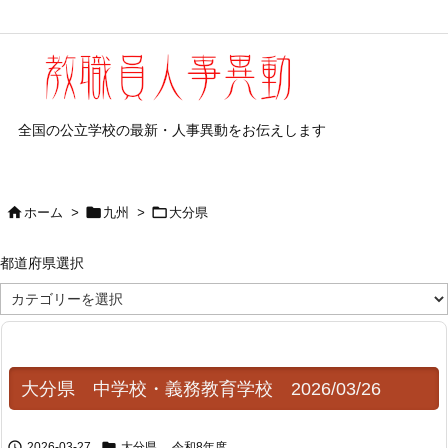
全国の公立学校の最新・人事異動をお伝えします



ホーム
>
九州
>
大分県
都道府県選択
都
道
府
県
選
択
大分県 中学校・義務教育学校 2026/03/26


2026-03-27
大分県
,
令和8年度