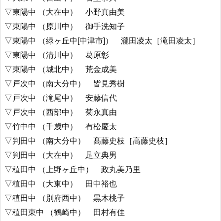
▽東陽中 （大在中） 小野真由美
▽東陽中 （原川中） 御手洗知子
▽東陽中 （緑ヶ丘中[中津市]） 瀧田凌太［滝田凌太］
▽東陽中 （清川中） 葛原彰
▽東陽中 （城北中） 荒金成美
▽戸次中 （南大分中） 皆見秀樹
▽戸次中 （滝尾中） 安藤信代
▽戸次中 （西部中） 菊永真由
▽竹中中 （千歳中） 有松慶太
▽判田中 （南大分中） 髙藤史枝［高藤史枝］
▽判田中 （大在中） 足立典男
▽稙田中 （上野ヶ丘中） 政丸美乃里
▽稙田中 （大東中） 田中裕也
▽稙田中 （別府西中） 黒木桃子
▽稙田東中 （鶴崎中） 田村有佳