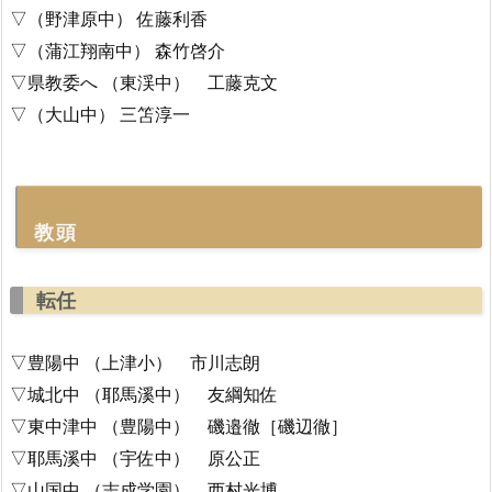
▽（野津原中） 佐藤利香
▽（蒲江翔南中） 森竹啓介
▽県教委へ （東渓中） 工藤克文
▽（大山中） 三笘淳一
教頭
転任
▽豊陽中 （上津小） 市川志朗
▽城北中 （耶馬溪中） 友綱知佐
▽東中津中 （豊陽中） 磯邉徹［磯辺徹］
▽耶馬溪中 （宇佐中） 原公正
▽山国中 （志成学園） 西村光博