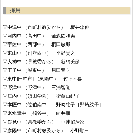
採用
▽中津中 （市町村教委から） 板井忠伸
▽河内中 （高田中） 金森佐和美
▽宇佐中 （西部中） 桐田敏郎
▽東山中 （別府西中） 平野貴之
▽大神中 （県教委から） 新納美保
▽王子中 （城東中） 原田豊之
▽東中[臼杵市] （東陽中） 竹下幸喜
▽野津中 （野津中） 三浦智道
▽庄内中 （碩田学園） 衛藤由紀子
▽本匠中 （佐伯南中） 野﨑紋子［野崎紋子］
▽米水津中 （鶴谷中） 向井順一
▽鶴見中 （県教委から） 中津留浩次
▽彦陽中 （市町村教委から） 小野順三