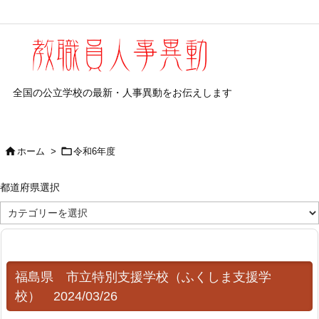
全国の公立学校の最新・人事異動をお伝えします


ホーム
>
令和6年度
都道府県選択
都
道
府
県
選
択
福島県 市立特別支援学校（ふくしま支援学
校） 2024/03/26