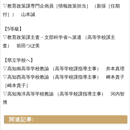
▽教育政策課専門企画員［情報政策担当］ （新採［任期
付］） 山本誠
【5等級】
▽教育政策課主査・文部科学省へ派遣 （高等学校課主
査） 前田つぼ美
【県立学校へ】
▽高知南高等学校教諭 （高等学校課指導主事） 井本真理
▽高知西高等学校教諭 （高等学校課指導主事） 﨑本貴子
［崎本貴子］
▽高知海洋高等学校教諭 （高等学校課指導主事） 河内智
博
関連記事: