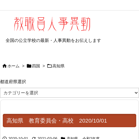
全国の公立学校の最新・人事異動をお伝えします



ホーム
>
四国
>
高知県
都道府県選択
都
道
府
県
選
択
高知県 教育委員会・高校 2020/10/01



2020-10-01
2021-03-06
高知県
,
令和2年度