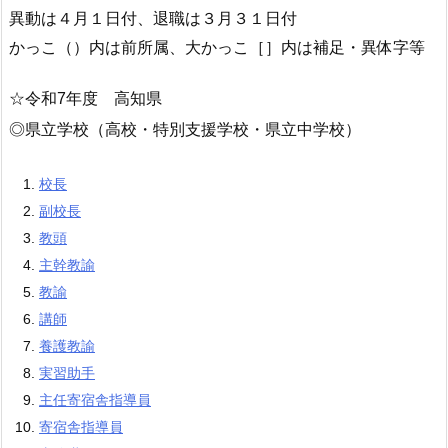
異動は４月１日付、退職は３月３１日付
かっこ（）内は前所属、大かっこ［］内は補足・異体字等
☆令和7年度 高知県
◎県立学校（高校・特別支援学校・県立中学校）
校長
副校長
教頭
主幹教諭
教諭
講師
養護教諭
実習助手
主任寄宿舎指導員
寄宿舎指導員