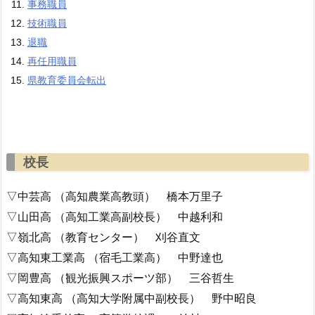
事務職員
技術職員
退職
再任用職員
県教育委員会転出
校長
▽中芸高 （高知農業高教頭） 橋本万里子
▽山田高 （高知工業高副校長） 中越利和
▽嶺北高 （教育センター） 刈谷直文
▽高知東工業高 （宿毛工業高） 中野達也
▽岡豊高 （観光振興スポーツ部） 三谷哲生
▽高知東高 （高知大学附属中副校長） 野中昭良