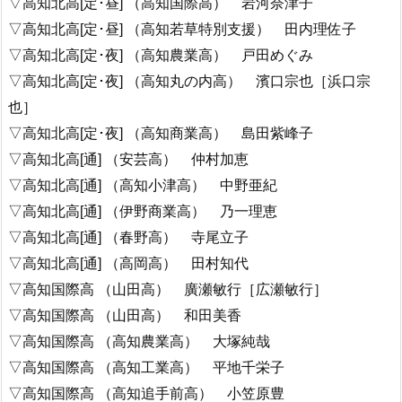
▽高知北高[定･昼] （高知国際高） 岩河奈津子
▽高知北高[定･昼] （高知若草特別支援） 田内理佐子
▽高知北高[定･夜] （高知農業高） 戸田めぐみ
▽高知北高[定･夜] （高知丸の内高） 濱口宗也［浜口宗
也］
▽高知北高[定･夜] （高知商業高） 島田紫峰子
▽高知北高[通] （安芸高） 仲村加恵
▽高知北高[通] （高知小津高） 中野亜紀
▽高知北高[通] （伊野商業高） 乃一理恵
▽高知北高[通] （春野高） 寺尾立子
▽高知北高[通] （高岡高） 田村知代
▽高知国際高 （山田高） 廣瀬敏行［広瀬敏行］
▽高知国際高 （山田高） 和田美香
▽高知国際高 （高知農業高） 大塚純哉
▽高知国際高 （高知工業高） 平地千栄子
▽高知国際高 （高知追手前高） 小笠原豊