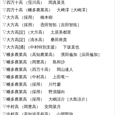
▽四万十高 （窪川高） 岡真菜見
▽四万十高 （幡多農業高） 大﨑澪［大崎澪］
▽大方高 （採用） 橋本樹
▽大方高 （採用） 𠮷田智拓［吉田智拓］
▽大方高[定] （大方高） 土居美都里
▽大方高[定] （清水高） 桑田将貴
▽大方高[通] （中村特別支援） 下坂直也
▽幡多農業高 （高知農業高） 濱田倫加［浜田倫加］
▽幡多農業高 （岡豊高） 島和沙
▽幡多農業高 （四万十高） 岡山速人
▽幡多農業高 （中村高） 上田竜一
▽幡多農業高 （採用） 川竹慶
▽幡多農業高 （採用） 野浪陽向
▽幡多農業高 （採用） 大嶋涼介［大島涼介］
▽中村高 （岡豊高） 安岡菜月
▽中村高 （高知追手前高） 山岡聖弥