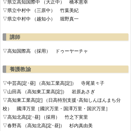
▽県立高知国際中 （大正中） 橋本憲幸
▽県立中村中 （三原中） 竹葉美紀
▽県立中村中 （越知小） 堀野真一
講師
▽高知国際高 （採用） ドゥーヤーチャ
養護教諭
▽中芸高[定･昼] （高知工業高[定]） 寺尾菜々子
▽山田高 （高知東工業高[定]） 岩原あさぎ
▽高知東工業高[定] （日高特別支援･高知しんほんまち分
校） 國澤万里［國沢万里・国澤万里・国沢万里］
▽高知北高[定･昼] （採用） 竹之下実里
▽春野高 （高知北高[定･昼]） 杉内真由美