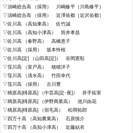
▽須崎総合高 （採用） 川嶋修平［川島修平］
▽須崎総合高 （採用） 近澤佑都［近沢佑都］
▽佐川高 （高知東高） 佐竹誠
▽佐川高 （高知小津高） 筒井孝昌
▽佐川高 （春野高） 高橋恵子
▽佐川高 （採用） 坂本怜桜
▽佐川高[定] （山田高[定]） 谷岡憲彰
▽窪川高 （室戸高） 穂積洋子
▽窪川高 （清水高） 竹田幸代
▽窪川高 （採用） 古川豊
▽檮原高[梼原高] （中芸高[定･夜]） 井手拓実
▽檮原高[梼原高] （伊野商業高） 池川由花
▽檮原高[梼原高] （宿毛高） 松岡拓郎
▽四万十高 （高知農業高） 石原慎介
▽四万十高 （高知小津高） 近藤結衣