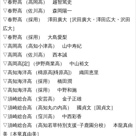
▽春野高 （高岡高） 越智篤史
▽春野高 （佐川高） 森岡陽一
▽春野高 （採用） 澤田廣大［沢田廣大・澤田広大・沢田
広大］
▽春野高 （採用） 大島愛梨
▽高岡高 （高知小津高） 山中寿紀
▽高岡高 （佐川高） 西本誠
▽高岡高[定] （伊野商業高） 中山裕文
▽高知海洋高 （檮原高[梼原高]） 織田恵里
▽高知海洋高 （採用） 橋田潤
▽高知海洋高 （採用） 中野和施
▽須崎総合高 （安芸高） 金子正雄
▽須崎総合高 （高知丸の内高） 國貞文［国貞文］
▽須崎総合高 （窪川高） 中西彩香
▽須崎総合高 （高知若草特別支援･子鹿園分校） 本龍真由
美［本竜真由美］