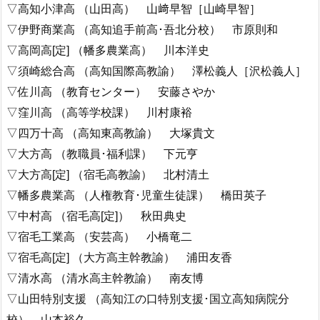
▽高知小津高 （山田高） 山﨑早智［山崎早智］
▽伊野商業高 （高知追手前高･吾北分校） 市原則和
▽高岡高[定] （幡多農業高） 川本洋史
▽須崎総合高 （高知国際高教諭） 澤松義人［沢松義人］
▽佐川高 （教育センター） 安藤さやか
▽窪川高 （高等学校課） 川村康裕
▽四万十高 （高知東高教諭） 大塚貴文
▽大方高 （教職員･福利課） 下元亨
▽大方高[定] （宿毛高教諭） 北村清土
▽幡多農業高 （人権教育･児童生徒課） 橋田英子
▽中村高 （宿毛高[定]） 秋田典史
▽宿毛工業高 （安芸高） 小橋竜二
▽宿毛高[定] （大方高主幹教諭） 浦田友香
▽清水高 （清水高主幹教諭） 南友博
▽山田特別支援 （高知江の口特別支援･国立高知病院分
校） 山本裕久