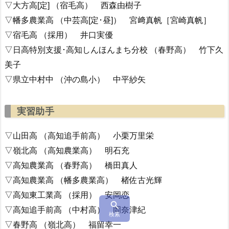
▽大方高[定] （宿毛高） 西森由樹子
▽幡多農業高 （中芸高[定･昼]） 宮﨑真帆［宮崎真帆］
▽宿毛高 （採用） 井口実優
▽日高特別支援･高知しんほんまち分校 （春野高） 竹下久
美子
▽県立中村中 （沖の島小） 中平紗矢
実習助手
▽山田高 （高知追手前高） 小栗万里栄
▽嶺北高 （高知農業高） 明石充
▽高知農業高 （春野高） 橋田真人
▽高知農業高 （幡多農業高） 楮佐古光輝
▽高知東工業高 （採用） 安岡恋

▽高知追手前高 （中村高） 岡奈津紀
検索
▽春野高 （嶺北高） 福留幸一