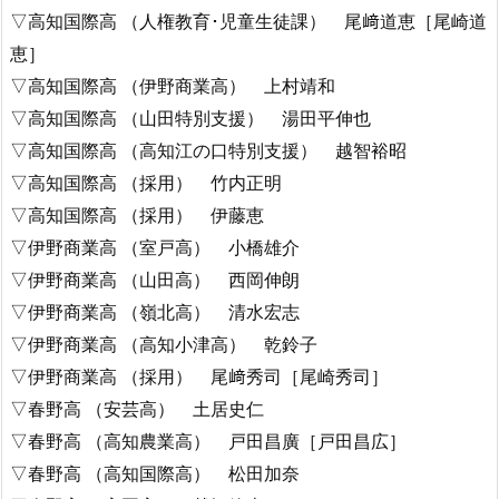
▽高知国際高 （人権教育･児童生徒課） 尾﨑道恵［尾崎道
恵］
▽高知国際高 （伊野商業高） 上村靖和
▽高知国際高 （山田特別支援） 湯田平伸也
▽高知国際高 （高知江の口特別支援） 越智裕昭
▽高知国際高 （採用） 竹内正明
▽高知国際高 （採用） 伊藤恵
▽伊野商業高 （室戸高） 小橋雄介
▽伊野商業高 （山田高） 西岡伸朗
▽伊野商業高 （嶺北高） 清水宏志
▽伊野商業高 （高知小津高） 乾鈴子
▽伊野商業高 （採用） 尾﨑秀司［尾崎秀司］
▽春野高 （安芸高） 土居史仁
▽春野高 （高知農業高） 戸田昌廣［戸田昌広］
▽春野高 （高知国際高） 松田加奈