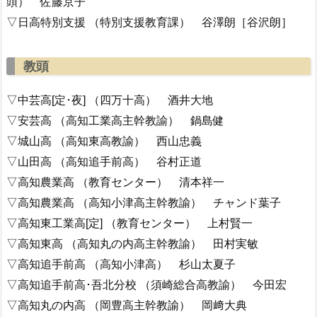
頭） 佐藤京子
▽日高特別支援 （特別支援教育課） 谷澤朗［谷沢朗］
教頭
▽中芸高[定･夜] （四万十高） 酒井大地
▽安芸高 （高知工業高主幹教諭） 鍋島健
▽城山高 （高知東高教諭） 西山忠義
▽山田高 （高知追手前高） 谷村正道
▽高知農業高 （教育センター） 清本祥一
▽高知農業高 （高知小津高主幹教諭） チャンド葉子
▽高知東工業高[定] （教育センター） 上村賢一
▽高知東高 （高知丸の内高主幹教諭） 田村実敏
▽高知追手前高 （高知小津高） 杉山太夏子
▽高知追手前高･吾北分校 （須崎総合高教諭） 今田宏
▽高知丸の内高 （岡豊高主幹教諭） 岡﨑大典