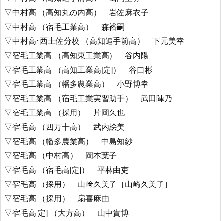
▽中村高 （高知丸の内高） 岩佐麻衣子
▽中村高 （宿毛工業高） 森裕嗣
▽中村高･西土佐分校 （高知追手前高） 下元美幸
▽宿毛工業高 （高知東工業高） 谷内陽
▽宿毛工業高 （高知工業高[定]） 谷口彬
▽宿毛工業高 （幡多農業高） 小野博幸
▽宿毛工業高 （宿毛工業実習助手） 武田陣乃
▽宿毛工業高 （採用） 片岡久也
▽宿毛高 （四万十高） 武内絵美
▽宿毛高 （幡多農業高） 中島知紗
▽宿毛高 （中村高） 岡本葉子
▽宿毛高 （宿毛高[定]） 平林由吏
▽宿毛高 （採用） 山﨑久美子［山崎久美子］
▽宿毛高 （採用） 扇喜麻由
▽宿毛高[定] （大方高） 山中貴博