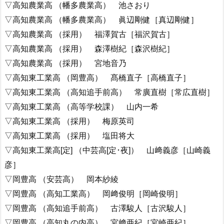
▽高知農業高 （幡多農業高） 池さおり
▽高知農業高 （幡多農業高） 眞辺剛健［真辺剛健］
▽高知農業高 （採用） 福澤賀古［福沢賀古］
▽高知農業高 （採用） 森澤樹紀［森沢樹紀］
▽高知農業高 （採用） 宮地音乃
▽高知東工業高 （岡豊高） 髙橋直子［高橋直子］
▽高知東工業高 （高知追手前高） 常廣直樹［常広直樹］
▽高知東工業高 （高等学校課） 山内一希
▽高知東工業高 （採用） 梅原英司
▽高知東工業高 （採用） 塩田将大
▽高知東工業高[定] （中芸高[定･夜]） 山﨑義彦［山崎義
彦］
▽岡豊高 （安芸高） 岡本紗綾
▽岡豊高 （高知工業高） 岡﨑俊明［岡崎俊明］
▽岡豊高 （高知追手前高） 古澤駿人［古沢駿人］
▽岡豊高 （高知丸の内高） 宮﨑亜紀［宮崎亜紀］