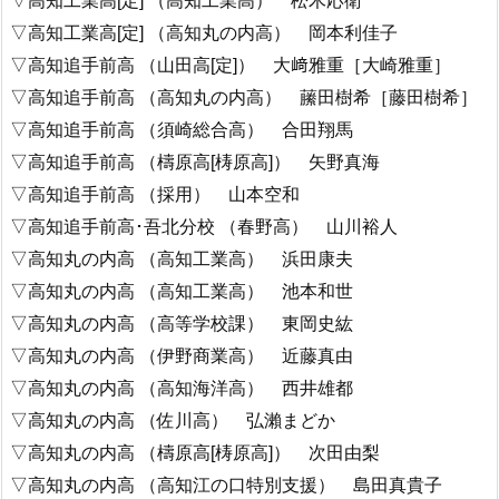
▽高知工業高[定] （高知丸の内高） 岡本利佳子
▽高知追手前高 （山田高[定]） 大﨑雅重［大崎雅重］
▽高知追手前高 （高知丸の内高） 䕨田樹希［藤田樹希］
▽高知追手前高 （須崎総合高） 合田翔馬
▽高知追手前高 （檮原高[梼原高]） 矢野真海
▽高知追手前高 （採用） 山本空和
▽高知追手前高･吾北分校 （春野高） 山川裕人
▽高知丸の内高 （高知工業高） 浜田康夫
▽高知丸の内高 （高知工業高） 池本和世
▽高知丸の内高 （高等学校課） 東岡史紘
▽高知丸の内高 （伊野商業高） 近藤真由
▽高知丸の内高 （高知海洋高） 西井雄都
▽高知丸の内高 （佐川高） 弘瀨まどか
▽高知丸の内高 （檮原高[梼原高]） 次田由梨
▽高知丸の内高 （高知江の口特別支援） 島田真貴子