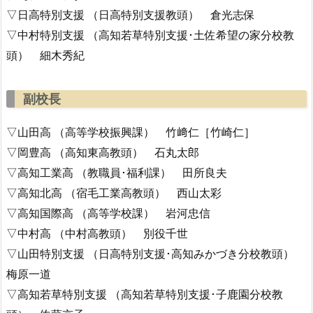
▽日高特別支援 （日高特別支援教頭） 倉光志保
▽中村特別支援 （高知若草特別支援･土佐希望の家分校教
頭） 細木秀紀
副校長
▽山田高 （高等学校振興課） 竹﨑仁［竹崎仁］
▽岡豊高 （高知東高教頭） 石丸太郎
▽高知工業高 （教職員･福利課） 田所良夫
▽高知北高 （宿毛工業高教頭） 西山太彩
▽高知国際高 （高等学校課） 岩河忠信
▽中村高 （中村高教頭） 別役千世
▽山田特別支援 （日高特別支援･高知みかづき分校教頭）
梅原一道
▽高知若草特別支援 （高知若草特別支援･子鹿園分校教