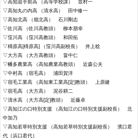
▽高知追手前高 （高等学校課） 並村一
▽高知丸の内高 （清水高） 田中修一
▽高知北高 （嶺北高） 石川剛志
▽佐川高 （佐川高教頭） 柳本朋幸
▽窪川高 （窪川高教頭） 和田拓
▽檮原高[梼原高] （窪川高副校長） 井上稔
▽大方高 （大方高教頭） 畠中仁
▽幡多農業高 （高知農業高教頭） 近森公夫
▽中村高 （宿毛高） 浦田賀洋
▽宿毛工業高 （高知東工業高[定]教頭） 上原健
▽宿毛高 （大方高） 泥谷耕二
▽清水高 （大方高[定]教頭） 近藤卓
▽高知江の口特別支援 （高知江の口特別支援副校長） 北
中加乃
▽高知若草特別支援 （高知若草特別支援副校長） 濱口君
代［浜口君代］