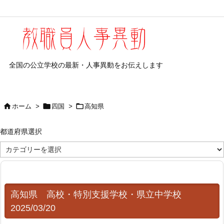
全国の公立学校の最新・人事異動をお伝えします



ホーム
>
四国
>
高知県
都道府県選択
都
道
府
県
選
択
高知県 高校・特別支援学校・県立中学校
2025/03/20