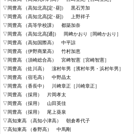
▽岡豊高 （高知北高[定･昼]） 黒石芳加
▽岡豊高 （高知北高[定･昼]） 上野祥子
▽岡豊高 （高等学校課） 都築加奈
▽岡豊高 （高知北高[通]） 岡﨑かおり［岡崎かおり］
▽岡豊高 （高知国際高） 中平諒
▽岡豊高 （伊野商業高） 竹村加恵
▽岡豊高 （須崎総合高） 宮﨑智憲［宮崎智憲］
▽岡豊高 （佐川高） 濵村年男［濱村年男・浜村年男］
▽岡豊高 （宿毛高） 中野晶太
▽岡豊高 （香長中） 川﨑章正［川崎章正］
▽岡豊高 （採用） 片岡孝太
▽岡豊高 （採用） 山田英佳
▽岡豊高 （採用） 尾上葵泉
▽高知東高 （高知小津高） 朝倉希代子
▽高知東高 （春野高） 中馬剛