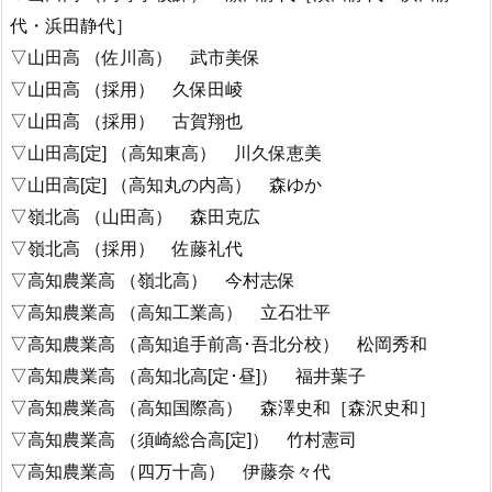
代・浜田静代］
▽山田高 （佐川高） 武市美保
▽山田高 （採用） 久保田崚
▽山田高 （採用） 古賀翔也
▽山田高[定] （高知東高） 川久保恵美
▽山田高[定] （高知丸の内高） 森ゆか
▽嶺北高 （山田高） 森田克広
▽嶺北高 （採用） 佐藤礼代
▽高知農業高 （嶺北高） 今村志保
▽高知農業高 （高知工業高） 立石壮平
▽高知農業高 （高知追手前高･吾北分校） 松岡秀和
▽高知農業高 （高知北高[定･昼]） 福井葉子
▽高知農業高 （高知国際高） 森澤史和［森沢史和］
▽高知農業高 （須崎総合高[定]） 竹村憲司
▽高知農業高 （四万十高） 伊藤奈々代