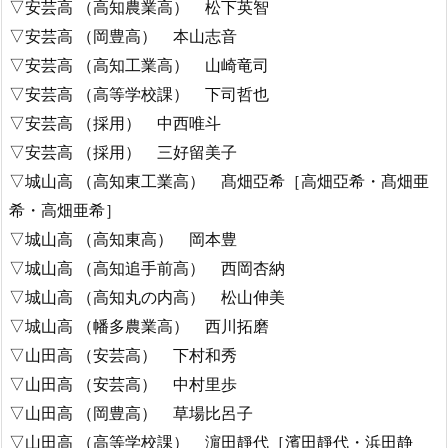
▽安芸高 （高知農業高） 松下英智
▽安芸高 （岡豊高） 本山志音
▽安芸高 （高知工業高） 山崎竜司
▽安芸高 （高等学校課） 下司哲也
▽安芸高 （採用） 中西唯斗
▽安芸高 （採用） 三好留美子
▽城山高 （高知東工業高） 髙畑亞希［高畑亞希・髙畑亜
希・高畑亜希］
▽城山高 （高知東高） 岡本豊
▽城山高 （高知追手前高） 西岡杏納
▽城山高 （高知丸の内高） 松山伸美
▽城山高 （幡多農業高） 西川拓磨
▽山田高 （安芸高） 下村和秀
▽山田高 （安芸高） 中村里歩
▽山田高 （岡豊高） 草場比呂子
▽山田高 （高等学校課） 濵田靜代［濱田靜代・浜田静