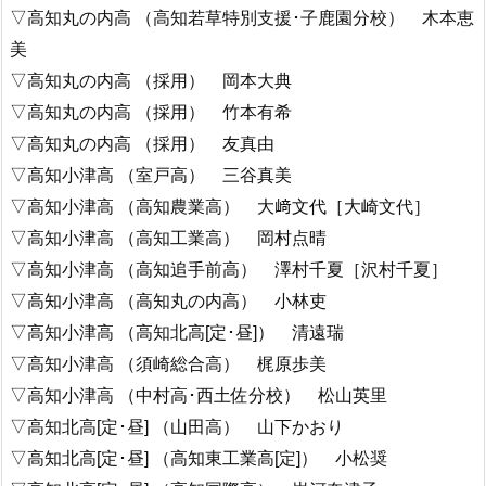
▽高知丸の内高 （高知若草特別支援･子鹿園分校） 木本恵
美
▽高知丸の内高 （採用） 岡本大典
▽高知丸の内高 （採用） 竹本有希
▽高知丸の内高 （採用） 友真由
▽高知小津高 （室戸高） 三谷真美
▽高知小津高 （高知農業高） 大﨑文代［大崎文代］
▽高知小津高 （高知工業高） 岡村点晴
▽高知小津高 （高知追手前高） 澤村千夏［沢村千夏］
▽高知小津高 （高知丸の内高） 小林吏
▽高知小津高 （高知北高[定･昼]） 清遠瑞
▽高知小津高 （須崎総合高） 梶原歩美
▽高知小津高 （中村高･西土佐分校） 松山英里
▽高知北高[定･昼] （山田高） 山下かおり
▽高知北高[定･昼] （高知東工業高[定]） 小松奨