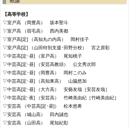
教諭
【高等学校】
▽室戸高 （岡豊高） 坂本聖斗
▽室戸高 （宿毛高） 西内美都
▽室戸高[定] （高知丸の内高） 岡村佳子
▽室戸高[定] （山田特別支援･田野分校） 宮之原彰
▽中芸高[定･昼] （室戸高） 尾知桃子
▽中芸高[定･昼] （安芸高教頭） 公文秀次郎
▽中芸高[定･昼] （岡豊高） 岡村このみ
▽中芸高[定･昼] （高知東高） 山脇悠加
▽中芸高[定･昼] （大方高） 安藝友哉［安芸友哉］
▽中芸高[定･夜] （安芸高） 竹﨑美由紀［竹崎美由紀］
▽安芸高 （中芸高[定･昼]） 松本悠希
▽安芸高 （城山高） 田内誠也
▽安芸高 （山田高） 尾知紀彰