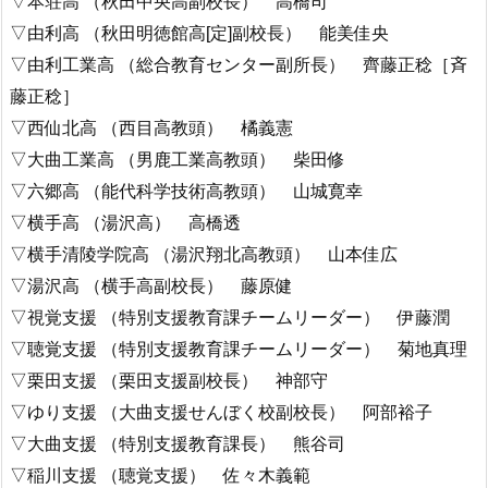
▽本荘高 （秋田中央高副校長） 高橋司
▽由利高 （秋田明徳館高[定]副校長） 能美佳央
▽由利工業高 （総合教育センター副所長） 齊藤正稔［斉
藤正稔］
▽西仙北高 （西目高教頭） 橘義憲
▽大曲工業高 （男鹿工業高教頭） 柴田修
▽六郷高 （能代科学技術高教頭） 山城寛幸
▽横手高 （湯沢高） 高橋透
▽横手清陵学院高 （湯沢翔北高教頭） 山本佳広
▽湯沢高 （横手高副校長） 藤原健
▽視覚支援 （特別支援教育課チームリーダー） 伊藤潤
▽聴覚支援 （特別支援教育課チームリーダー） 菊地真理
▽栗田支援 （栗田支援副校長） 神部守
▽ゆり支援 （大曲支援せんぼく校副校長） 阿部裕子
▽大曲支援 （特別支援教育課長） 熊谷司
▽稲川支援 （聴覚支援） 佐々木義範