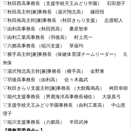
▽秋田西高事務長 （支援学校天王みどり学園） 石田朋子
▽秋田高主幹[兼]事務長 （湯沢翔北高） 鎌田悟
▽秋田南高主幹[兼]事務長 （秋田きらり支援） 志渡昭人
▽由利高事務長 （秋田西高） 桑原智幸
▽由利工業高事務長 （羽後高） 村上亮一
▽六郷高事務長 （稲川支援） 草薙均
▽横手高主幹[兼]事務長 （保健体育課チームリーダー） 久
米保
▽湯沢翔北高主幹[兼]事務長 （横手高） 金野東
▽羽後高事務長 （由利高） 佐々木義武
▽秋田きらり支援主幹[兼]事務長 （大館鳳鳴高） 袴田幸樹
▽能代支援事務長 （男鹿海洋高事務長補佐） 大坂真弓
▽支援学校天王みどり学園事務長 （由利工業高） 中山恵
理子
▽稲川支援事務長 （六郷高） 半田武伸
【県教育委員会へ】