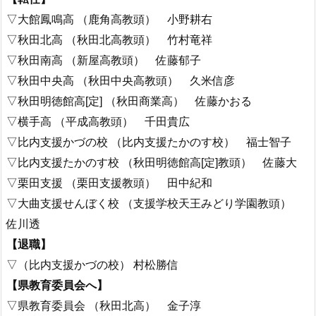
▽大館鳳鳴高 （鹿角高教頭） 小野耕右
▽秋田北高 （秋田北高教頭） 竹村竜祥
▽秋田南高 （新屋高教頭） 佐藤郁子
▽秋田中央高 （秋田中央高教頭） 久米信彦
▽秋田明徳館高[定] （秋田商業高） 佐藤かおる
▽横手高 （平成高教頭） 千田貴広
▽比内支援かづの校 （比内支援たかのす校） 福士智子
▽比内支援たかのす校 （秋田明徳館高[定]教頭） 佐藤大
▽栗田支援 （栗田支援教頭） 田中紀和
▽大曲支援せんぼく校 （支援学校天王みどり学園教頭）
佐川透
【退職】
▽（比内支援かづの校） 村松勝信
【県教育委員会へ】
▽県教育委員会 （秋田北高） 金子淳