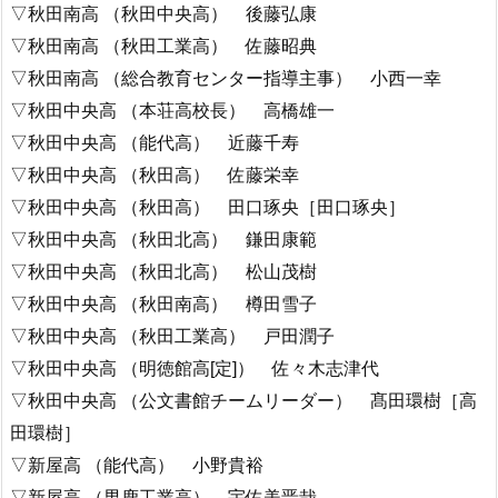
▽秋田南高 （秋田中央高） 後藤弘康
▽秋田南高 （秋田工業高） 佐藤昭典
▽秋田南高 （総合教育センター指導主事） 小西一幸
▽秋田中央高 （本荘高校長） 高橋雄一
▽秋田中央高 （能代高） 近藤千寿
▽秋田中央高 （秋田高） 佐藤栄幸
▽秋田中央高 （秋田高） 田口琢央［田口琢央］
▽秋田中央高 （秋田北高） 鎌田康範
▽秋田中央高 （秋田北高） 松山茂樹
▽秋田中央高 （秋田南高） 樽田雪子
▽秋田中央高 （秋田工業高） 戸田潤子
▽秋田中央高 （明徳館高[定]） 佐々木志津代
▽秋田中央高 （公文書館チームリーダー） 髙田環樹［高
田環樹］
▽新屋高 （能代高） 小野貴裕
▽新屋高 （男鹿工業高） 宇佐美晋哉