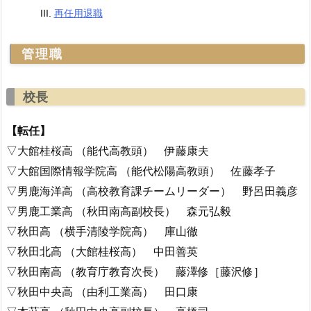
再任用退職
管理職
校長
【転任】
▽大館桂桜高 （能代高教頭） 伊藤康夫
▽大館国際情報学院高 （能代松陽高教頭） 佐藤孝子
▽男鹿海洋高 （高校教育課チームリーダー） 野呂田義彦
▽男鹿工業高 （秋田南高副校長） 森元弘毅
▽秋田高 （横手清陵学院高） 庫山徹
▽秋田北高 （大館桂桜高） 中田善英
▽秋田南高 （教育庁教育次長） 藤澤修［藤沢修］
▽秋田中央高 （由利工業高） 田口康