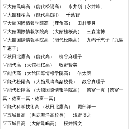
▽大館鳳鳴高 （能代松陽高） 永井嶺［永井峰］
▽大館桂桜高 （能代高[定]） 千葉智
▽大館国際情報学院高 （鹿角高） 田村葉月
▽大館国際情報学院高 （大館桂桜高） 三森達博
▽大館国際情報学院高 （能代松陽高） 九嶋千恵子［九島
千恵子］
▽秋田北鷹高 （能代高） 柳谷麻理子
▽能代高 （大館桂桜高） 牧野賢美
▽能代高 （大館国際情報学院高） 信太譲
▽能代松陽高 （大館鳳鳴高副校長） 銭谷真理子
▽能代松陽高 （大館国際情報学院高） 德冨一真［徳冨一
真・德富一真・徳富一真］
▽能代科学技術高 （秋田北鷹高） 堀部洋一
▽五城目高 （男鹿海洋高校長） 浅野博之
▽五城目高 （大館鳳鳴高） 桜井博文