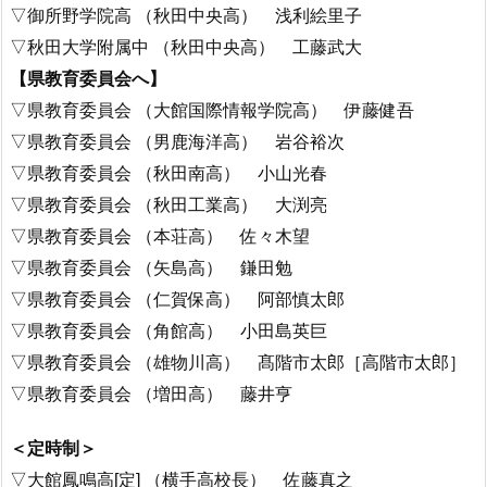
▽御所野学院高 （秋田中央高） 浅利絵里子
▽秋田大学附属中 （秋田中央高） 工藤武大
【県教育委員会へ】
▽県教育委員会 （大館国際情報学院高） 伊藤健吾
▽県教育委員会 （男鹿海洋高） 岩谷裕次
▽県教育委員会 （秋田南高） 小山光春
▽県教育委員会 （秋田工業高） 大渕亮
▽県教育委員会 （本荘高） 佐々木望
▽県教育委員会 （矢島高） 鎌田勉
▽県教育委員会 （仁賀保高） 阿部慎太郎
▽県教育委員会 （角館高） 小田島英巨
▽県教育委員会 （雄物川高） 髙階市太郎［高階市太郎］
▽県教育委員会 （増田高） 藤井亨
＜定時制＞
▽大館鳳鳴高[定] （横手高校長） 佐藤真之