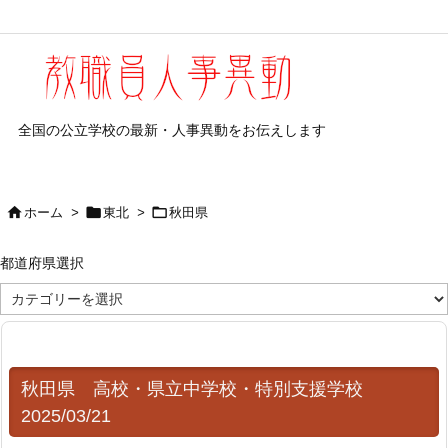
全国の公立学校の最新・人事異動をお伝えします



ホーム
>
東北
>
秋田県
都道府県選択
都
道
府
県
選
択
秋田県 高校・県立中学校・特別支援学校
2025/03/21