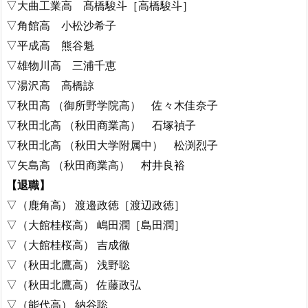
▽大曲工業高 髙橋駿斗［高橋駿斗］
▽角館高 小松沙希子
▽平成高 熊谷魁
▽雄物川高 三浦千恵
▽湯沢高 高橋諒
▽秋田高 （御所野学院高） 佐々木佳奈子
▽秋田北高 （秋田商業高） 石塚禎子
▽秋田北高 （秋田大学附属中） 松渕烈子
▽矢島高 （秋田商業高） 村井良裕
【退職】
▽（鹿角高） 渡邉政徳［渡辺政徳］
▽（大館桂桜高） 嶋田潤［島田潤］
▽（大館桂桜高） 吉成徹
▽（秋田北鷹高） 浅野聡
▽（秋田北鷹高） 佐藤政弘
▽（能代高） 納谷聡