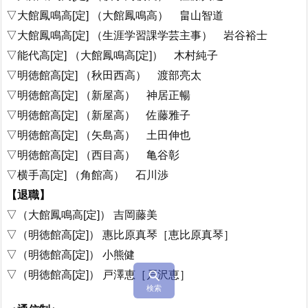
▽大館鳳鳴高[定] （大館鳳鳴高） 畠山智道
▽大館鳳鳴高[定] （生涯学習課学芸主事） 岩谷裕士
▽能代高[定] （大館鳳鳴高[定]） 木村純子
▽明徳館高[定] （秋田西高） 渡部亮太
▽明徳館高[定] （新屋高） 神居正暢
▽明徳館高[定] （新屋高） 佐藤雅子
▽明徳館高[定] （矢島高） 土田伸也
▽明徳館高[定] （西目高） 亀谷彰
▽横手高[定] （角館高） 石川渉
【退職】
▽（大館鳳鳴高[定]） 吉岡藤美
▽（明徳館高[定]） 惠比原真琴［恵比原真琴］
▽（明徳館高[定]） 小熊健
▽（明徳館高[定]） 戸澤恵［戸沢恵］

検索