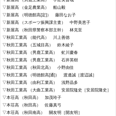
▽新屋高 （金足農業高） 船山毅
▽新屋高 （明徳館高[定]） 藤田なお子
▽新屋高 （スポーツ振興課主査） 中野美恵子
▽新屋高 （秋田県警察本部主幹） 林克至
▽秋田工業高 （能代高） 川上善徳
▽秋田工業高 （五城目高） 鈴木綾子
▽秋田工業高 （男鹿工業高） 虻川慶春
▽秋田工業高 （男鹿工業高） 石井英樹
▽秋田工業高 （秋田北高） 小野由佳
▽秋田工業高 （明徳館高[通]） 渡邊誠［渡辺誠］
▽秋田工業高 （由利工業高） 浅野晶多
▽秋田工業高 （大曲工業高） 安居院隆史［安居院隆史］
▽本荘高 （秋田高） 加茂玲子
▽本荘高 （秋田高） 佐藤真弓
▽本荘高 （秋田南高） 關友明［開友明］