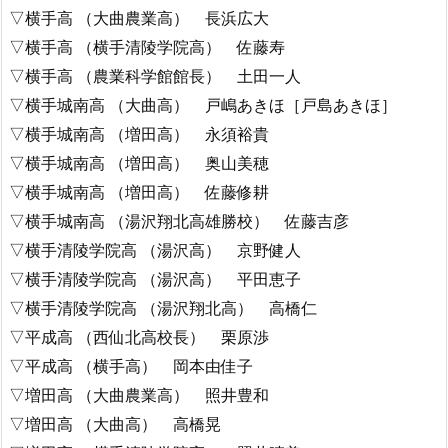
▽横手高 （大曲農業高） 長浜広大
▽横手高 （横手清陵学院高） 佐藤寿
▽横手高 （農業科学館館長） 土田一人
▽横手城南高 （大曲高） 戸嶋あきほ［戸島あきほ］
▽横手城南高 （増田高） 永須裕貴
▽横手城南高 （増田高） 奥山美穂
▽横手城南高 （増田高） 佐藤修耕
▽横手城南高 （湯沢翔北高雄勝校） 佐藤吉彦
▽横手清陵学院高 （湯沢高） 京野健人
▽横手清陵学院高 （湯沢高） 平田恵子
▽横手清陵学院高 （湯沢翔北高） 高橋仁
▽平成高 （西仙北高校長） 栗原渉
▽平成高 （横手高） 岡本由佳子
▽増田高 （大曲農業高） 照井豊和
▽増田高 （大曲高） 高橋晃