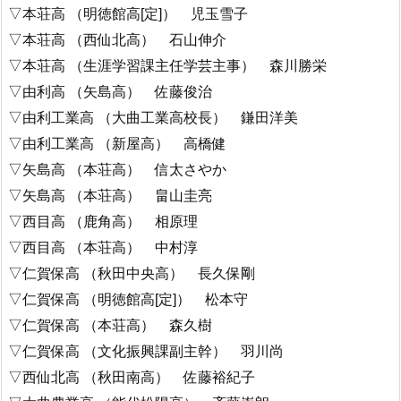
▽本荘高 （明徳館高[定]） 児玉雪子
▽本荘高 （西仙北高） 石山伸介
▽本荘高 （生涯学習課主任学芸主事） 森川勝栄
▽由利高 （矢島高） 佐藤俊治
▽由利工業高 （大曲工業高校長） 鎌田洋美
▽由利工業高 （新屋高） 高橋健
▽矢島高 （本荘高） 信太さやか
▽矢島高 （本荘高） 畠山圭亮
▽西目高 （鹿角高） 相原理
▽西目高 （本荘高） 中村淳
▽仁賀保高 （秋田中央高） 長久保剛
▽仁賀保高 （明徳館高[定]） 松本守
▽仁賀保高 （本荘高） 森久樹
▽仁賀保高 （文化振興課副主幹） 羽川尚
▽西仙北高 （秋田南高） 佐藤裕紀子