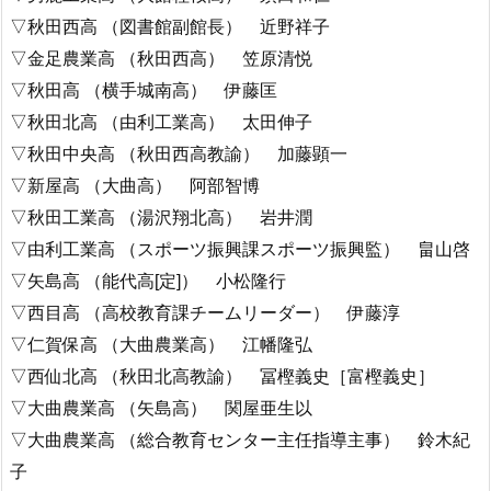
▽秋田西高 （図書館副館長） 近野祥子
▽金足農業高 （秋田西高） 笠原清悦
▽秋田高 （横手城南高） 伊藤匡
▽秋田北高 （由利工業高） 太田伸子
▽秋田中央高 （秋田西高教諭） 加藤顕一
▽新屋高 （大曲高） 阿部智博
▽秋田工業高 （湯沢翔北高） 岩井潤
▽由利工業高 （スポーツ振興課スポーツ振興監） 畠山啓
▽矢島高 （能代高[定]） 小松隆行
▽西目高 （高校教育課チームリーダー） 伊藤淳
▽仁賀保高 （大曲農業高） 江幡隆弘
▽西仙北高 （秋田北高教諭） 冨樫義史［富樫義史］
▽大曲農業高 （矢島高） 関屋亜生以
▽大曲農業高 （総合教育センター主任指導主事） 鈴木紀
子