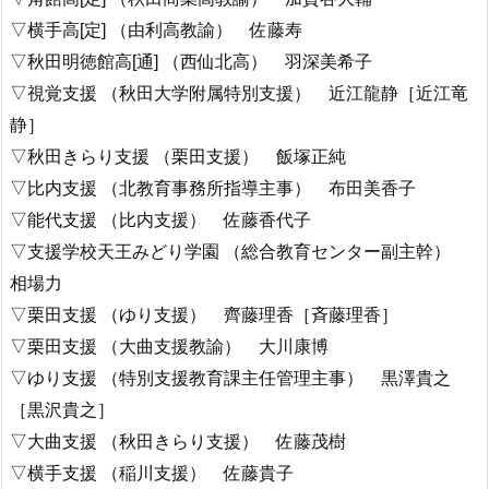
▽横手高[定] （由利高教諭） 佐藤寿
▽秋田明徳館高[通] （西仙北高） 羽深美希子
▽視覚支援 （秋田大学附属特別支援） 近江龍静［近江竜
静］
▽秋田きらり支援 （栗田支援） 飯塚正純
▽比内支援 （北教育事務所指導主事） 布田美香子
▽能代支援 （比内支援） 佐藤香代子
▽支援学校天王みどり学園 （総合教育センター副主幹）
相場力
▽栗田支援 （ゆり支援） 齊藤理香［斉藤理香］
▽栗田支援 （大曲支援教諭） 大川康博
▽ゆり支援 （特別支援教育課主任管理主事） 黒澤貴之
［黒沢貴之］
▽大曲支援 （秋田きらり支援） 佐藤茂樹
▽横手支援 （稲川支援） 佐藤貴子