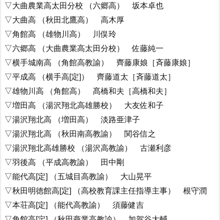
▽大曲農業高太田分校 （六郷高） 坂本卓也
▽大曲高 （秋田北鷹高） 高木厚
▽角館高 （雄物川高） 川俣玲
▽六郷高 （大曲農業高太田分校） 佐藤純一
▽横手城南高 （角館高教諭） 齊藤康娘［斉藤康娘］
▽平成高 （横手高[定]） 齊藤道太［斉藤道太］
▽雄物川高 （角館高） 髙橋和夫［高橋和夫］
▽増田高 （湯沢翔北高雄勝校） 大友佐和子
▽湯沢翔北高 （増田高） 淡路亜津子
▽湯沢翔北高 （秋田南高教諭） 関谷信之
▽湯沢翔北高雄勝校 （湯沢高教諭） 古瀬利彦
▽羽後高 （平成高教諭） 田中剛
▽能代高[定] （五城目高教諭） 大山晃平
▽秋田明徳館高[定] （高校教育課主任指導主事） 根守潤
▽本荘高[定] （能代高教諭） 須藤健吉
▽角館高[定] （秋田商業高教諭） 加賀谷大輔