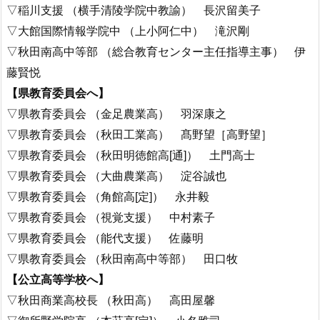
▽稲川支援 （横手清陵学院中教諭） 長沢留美子
▽大館国際情報学院中 （上小阿仁中） 滝沢剛
▽秋田南高中等部 （総合教育センター主任指導主事） 伊
藤賢悦
【県教育委員会へ】
▽県教育委員会 （金足農業高） 羽深康之
▽県教育委員会 （秋田工業高） 髙野望［高野望］
▽県教育委員会 （秋田明徳館高[通]） 土門高士
▽県教育委員会 （大曲農業高） 淀谷誠也
▽県教育委員会 （角館高[定]） 永井毅
▽県教育委員会 （視覚支援） 中村素子
▽県教育委員会 （能代支援） 佐藤明
▽県教育委員会 （秋田南高中等部） 田口牧
【公立高等学校へ】
▽秋田商業高校長 （秋田高） 高田屋馨