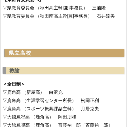
▽県教育委員会 （秋田高主幹[兼]事務長） 三浦隆
▽県教育委員会 （秋田南高主幹[兼]事務長） 石井達美
県立高校
教諭
＜全日制＞
▽鹿角高 （新屋高） 白沢充
▽鹿角高 （生涯学習センター所長） 松岡正利
▽鹿角高 （スポーツ振興課副主幹） 月居克夫
▽大館鳳鳴高 （鹿角高） 岡田朋和
▽大館鳳鳴高 （鹿角高） 齊藤祐一郎［斉藤祐一郎］