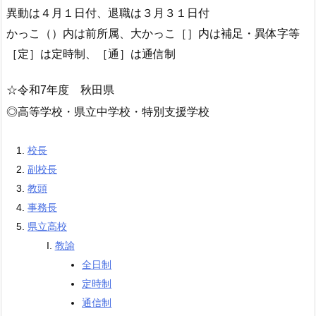
異動は４月１日付、退職は３月３１日付
かっこ（）内は前所属、大かっこ［］内は補足・異体字等
［定］は定時制、［通］は通信制
☆令和7年度 秋田県
◎高等学校・県立中学校・特別支援学校
校長
副校長
教頭
事務長
県立高校
教諭
全日制
定時制
通信制