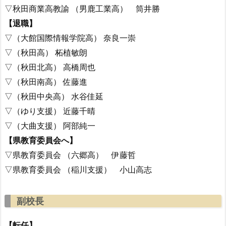
▽秋田商業高教諭 （男鹿工業高） 筒井勝
【退職】
▽（大館国際情報学院高） 奈良一崇
▽（秋田高） 柘植敏朗
▽（秋田北高） 高橋周也
▽（秋田南高） 佐藤進
▽（秋田中央高） 水谷佳延
▽（ゆり支援） 近藤千晴
▽（大曲支援） 阿部純一
【県教育委員会へ】
▽県教育委員会 （六郷高） 伊藤哲
▽県教育委員会 （稲川支援） 小山高志
副校長
【転任】