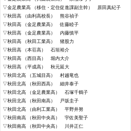
▽金足農業高 （移住・定住促進課副主幹） 原田真紀子
▽秋田高 （由利高校長） 熊谷禎子
▽秋田高 （金足農業高） 佐藤睦子
▽秋田高 （金足農業高） 内藤慎平
▽秋田高 （秋田工業高） 猪股力
▽秋田高 （本荘高） 石垣裕介
▽秋田高 （西目高） 堀内大介
▽秋田高 （平成高） 秋元延大
▽秋田北高 （五城目高） 村越竜也
▽秋田北高 （秋田西高） 細井泰子
▽秋田北高 （金足農業高） 石塚千鶴子
▽秋田北高 （秋田南高） 戸坂圭子
▽秋田北高 （由利工業高） 平野井努
▽秋田南高 （秋田中央高） 宇佐美聖子
▽秋田南高 （秋田中央高） 川井正仁