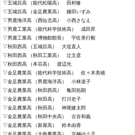
▽五城目高 （能代松陽高） 田村修
▽五城目高 （金足農業高） 鎌田いずみ
▽男鹿海洋高 （西仙北高） 小西さなえ
▽男鹿工業高 （能代科学技術高） 成田昇
▽男鹿工業高 （博物館館長） 宇佐美行毅
▽秋田西高 （五城目高） 大堤直人
▽秋田西高 （秋田工業高） 辻文彦
▽秋田西高 （本荘高） 渡辺光
▽金足農業高 （能代科学技術高） 佐々木美穂
▽金足農業高 （男鹿海洋高） 小林道子
▽金足農業高 （秋田西高） 亀田拓朗
▽金足農業高 （秋田高） 打川史子
▽金足農業高 （秋田高） 神尾健太郎
▽金足農業高 （秋田中央高） 古谷和義
▽金足農業高 （新屋高） 鈴木由香
▽金足農業高 （大曲農業高） 京極ゆう子