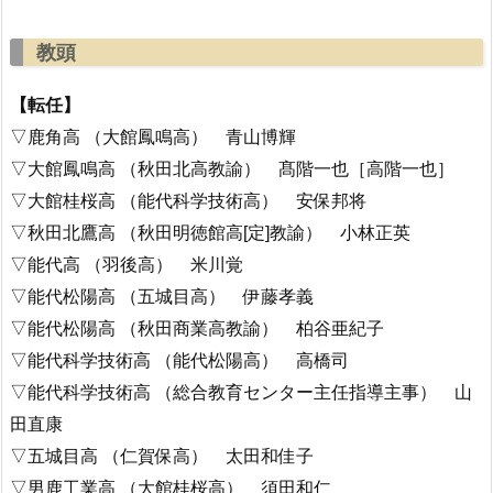
教頭
【転任】
▽鹿角高 （大館鳳鳴高） 青山博輝
▽大館鳳鳴高 （秋田北高教諭） 髙階一也［高階一也］
▽大館桂桜高 （能代科学技術高） 安保邦将
▽秋田北鷹高 （秋田明徳館高[定]教諭） 小林正英
▽能代高 （羽後高） 米川覚
▽能代松陽高 （五城目高） 伊藤孝義
▽能代松陽高 （秋田商業高教諭） 柏谷亜紀子
▽能代科学技術高 （能代松陽高） 高橋司
▽能代科学技術高 （総合教育センター主任指導主事） 山
田直康
▽五城目高 （仁賀保高） 太田和佳子
▽男鹿工業高 （大館桂桜高） 須田和仁