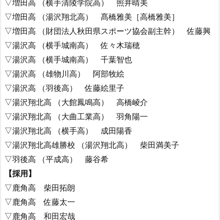
▽増田高 （横手清陵学院高） 照井晴美
▽増田高 （湯沢翔北高） 髙橋雅美［高橋雅美］
▽増田高 （財団法人秋田県スポーツ協会副主幹） 佐藤興
▽湯沢高 （横手城南高） 佐々木瑞穂
▽湯沢高 （横手城南高） 千葉智也
▽湯沢高 （雄物川高） 阿部牧絵
▽湯沢高 （羽後高） 佐藤絵里子
▽湯沢翔北高 （大館鳳鳴高） 高橋崚介
▽湯沢翔北高 （大曲工業高） 羽角陽一
▽湯沢翔北高 （横手高） 成田陽香
▽湯沢翔北高雄勝校 （湯沢翔北高） 柴田満美子
▽羽後高 （平成高） 藤谷希
【採用】
▽鹿角高 柴田拓朗
▽鹿角高 佐藤太一
▽鹿角高 和田宏哉