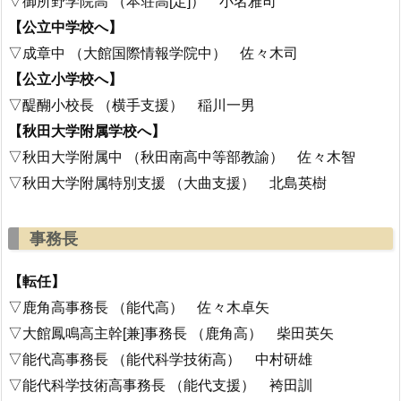
▽御所野学院高 （本荘高[定]） 小名雅司
【公立中学校へ】
▽成章中 （大館国際情報学院中） 佐々木司
【公立小学校へ】
▽醍醐小校長 （横手支援） 稲川一男
【秋田大学附属学校へ】
▽秋田大学附属中 （秋田南高中等部教諭） 佐々木智
▽秋田大学附属特別支援 （大曲支援） 北島英樹
事務長
【転任】
▽鹿角高事務長 （能代高） 佐々木卓矢
▽大館鳳鳴高主幹[兼]事務長 （鹿角高） 柴田英矢
▽能代高事務長 （能代科学技術高） 中村研雄
▽能代科学技術高事務長 （能代支援） 袴田訓