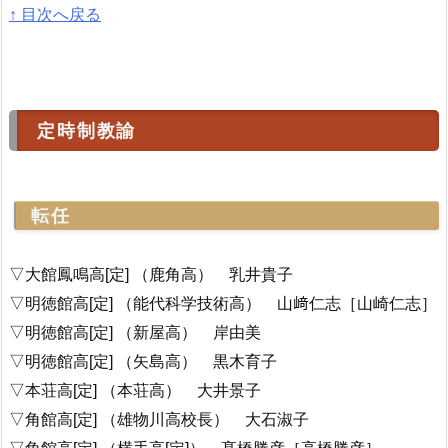
↑ 目次へ戻る
定時制教諭
転任
▽大館鳳鳴高[定] （鹿角高） 乳井貴子
▽明徳館高[定] （能代科学技術高） 山﨑仁志［山崎仁志］
▽明徳館高[定] （新屋高） 岸由美
▽明徳館高[定] （矢島高） 黒木育子
▽本荘高[定] （本荘高） 大井景子
▽角館高[定] （雄物川高校長） 大石淑子
▽角館高[定] （横手高[定]） 髙橋勝彦［高橋勝彦］