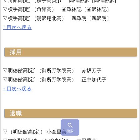
▽横手高[定] （角館高） 沓澤祐記［沓沢祐記］
▽横手高[定] （湯沢翔北高） 鵜澤明［鵜沢明］
↑ 目次へ戻る
採用
▽明徳館高[定] （御所野学院高） 赤坂芳子
▽明徳館高[定] （御所野学院高） 正中加代子
↑ 目次へ戻る
退職

▽（明徳館高[定]） 小倉里美
検索