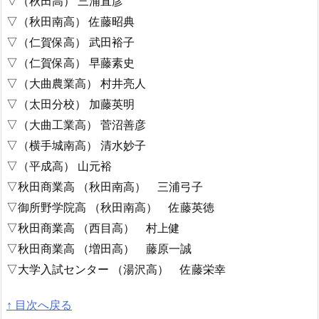
▽（秋田高） 三浦直彦
▽（秋田南高） 佐藤昭典
▽（仁賀保高） 武田裕子
▽（仁賀保高） 早藤素史
▽（大曲農業高） 村井亮人
▽（太田分校） 加藤英明
▽（大曲工業高） 菅沼善彦
▽（横手城南高） 清水妙子
▽（平成高） 山元裕
▽秋田商業高 （秋田南高） 三浦弓子
▽御所野学院高 （秋田南高） 佐藤英徳
▽秋田商業高 （西目高） 村上健
▽秋田商業高 （増田高） 藤原一誠
▽大学入試センター （湯沢高） 佐藤栄幸
↑ 目次へ戻る