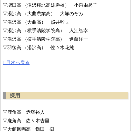
▽増田高 （湯沢翔北高雄勝校） 小泉由起子
▽湯沢高 （大曲農業高） 大塚のぞみ
▽湯沢高 （大曲高） 照井幹夫
▽湯沢高 （横手清陵学院高） 入江智幸
▽湯沢高 （横手清陵学院高） 進藤洋一
▽羽後高 （湯沢高） 佐々木花純
↑ 目次へ戻る
採用
▽鹿角高 赤塚裕人
▽鹿角高 佐々木杏里
▽大館鳳鳴高 鎌田一樹