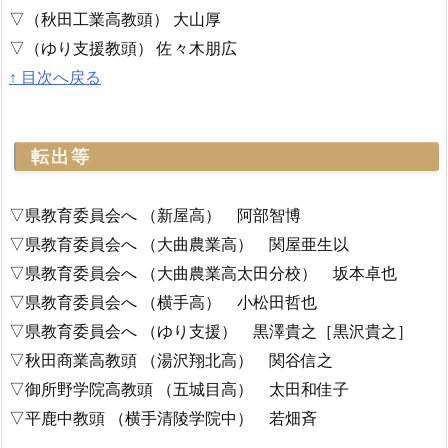
▽（秋田工業高教頭） 大山厚
▽（ゆり支援教頭） 佐々木朋広
↑ 目次へ戻る
転出等
▽県教育委員会へ （新屋高） 阿部智博
▽県教育委員会へ （大曲農業高） 関屋亜生以
▽県教育委員会へ （大曲農業高太田分校） 坂本卓也
▽県教育委員会へ （横手高） 小松田哲也
▽県教育委員会へ （ゆり支援） 黒澤貴之［黒沢貴之］
▽秋田商業高教頭 （湯沢翔北高） 関谷信之
▽御所野学院高教頭 （五城目高） 太田和佳子
▽平鹿中教頭 （横手清陵学院中） 若畑斉