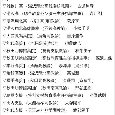
▽雄物川高 （湯沢翔北高雄勝校教頭） 古瀬利彦
▽湯沢高 （総合教育センター主任指導主事） 森川剛
▽湯沢翔北高 （横手高[定]教諭） 萩原亨
▽湯沢翔北高雄勝校 （羽後高教諭） 小松千明
▽大館鳳鳴高[定] （鹿角高教諭） 吉原圭作
▽能代高[定] （本荘高[定]教頭） 須藤健吉
▽秋田明徳館高[定] （視覚支援教諭） 林栄美子
▽秋田明徳館高[定] （高校教育課主任指導主事） 深沢志保
▽本荘高[定] （角館高教諭） 湯澤淳［湯沢淳］
▽角館高[定] （湯沢翔北高教諭） 高城新
▽横手高[定] （秋田北高教諭） 斎藤司［斉藤司］
▽秋田明徳館高[通] （秋田南高教諭） 部谷正樹
▽聴覚支援 （特別支援教育課主任指導主事） 小野武則
▽比内支援 （大館桂桜高教諭） 大塚陽平
▽能代支援 （天王みどり学園教頭） 渡部陽子