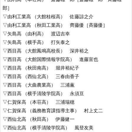
郎］
▽由利工業高 （大館桂桜高） 佐藤諒之介
▽由利工業高 （秋田工業高） 齊藤優［斉藤優］
▽矢島高 （由利高） 渡辺吉幸
▽矢島高 （横手高） 打矢泰之
▽西目高 （大館鳳鳴高校長） 深井裕之
▽西目高 （大館国際情報学院高） 進藤宣也
▽西目高 （秋田南高） 堀井裕紀子
▽西目高 （西仙北高） 三春由香子
▽西目高 （大曲農業高） 三浦薫
▽西目高 （横手清陵学院高） 永須亘
▽仁賀保高 （本荘高） 三浦瑞穂
▽仁賀保高 （義務教育課指導主事） 村上丈二
▽西仙北高 （秋田高） 伊藤健一
▽西仙北高 （横手清陵学院高） 風登友美