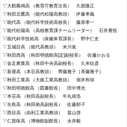
▽大館鳳鳴高 （教育庁教育次長） 久慈隆正
▽秋田北鷹高 （能代松陽高教頭） 伊藤孝義
▽能代高 （能代科学技術高校長） 藤原孝一
▽能代松陽高 （高校教育課チームリーダー） 石井勇悦
▽能代科学技術高 （保健体育課長） 野中仁史
▽五城目高 （能代高教頭） 米川覚
▽秋田西高 （秋田明徳館高[定]副校長） 佐藤かおる
▽金足農業高 （秋田中央高副校長） 久米信彦
▽新屋高 （本荘高教頭） 齊藤雅子［斉藤雅子］
▽秋田工業高 （大曲工業高教頭） 堀井和弥
▽秋田明徳館高 （図書館長） 田中博光
▽本荘高 （秋田高副校長） 牛丸靖浩
▽矢島高 （秋田南高副校長） 佐藤郁子
▽西目高 （由利工業高教頭） 畠山啓
▽仁賀保高 （博物館副館長） 永井毅