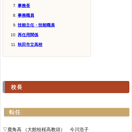
事務長
事務職員
技能主任・技能職員
再任用関係
秋田市立高校
校長
転任
▽鹿角高 （大館桂桜高教頭） 今川浩子