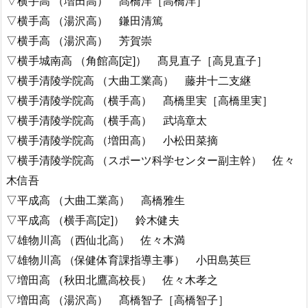
▽横手高 （増田高） 髙橋洋［高橋洋］
▽横手高 （湯沢高） 鎌田清篤
▽横手高 （湯沢高） 芳賀崇
▽横手城南高 （角館高[定]） 髙見直子［高見直子］
▽横手清陵学院高 （大曲工業高） 藤井十二支継
▽横手清陵学院高 （横手高） 髙橋里実［高橋里実］
▽横手清陵学院高 （横手高） 武塙章太
▽横手清陵学院高 （増田高） 小松田菜摘
▽横手清陵学院高 （スポーツ科学センター副主幹） 佐々
木信吾
▽平成高 （大曲工業高） 高橋雅生
▽平成高 （横手高[定]） 鈴木健夫
▽雄物川高 （西仙北高） 佐々木満
▽雄物川高 （保健体育課指導主事） 小田島英巨
▽増田高 （秋田北鷹高校長） 佐々木孝之
▽増田高 （湯沢高） 髙橋智子［高橋智子］