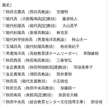
義史］
▽秋田北鷹高 （西目高教諭） 宮腰明
▽能代高 （大館鳳鳴高[定]教頭） 藤原暁人
▽能代松陽高 （能代高[定]教頭） 大山晃平
▽能代松陽高 （新屋高教諭） 林克至
▽能代科学技術高 （男鹿海洋高教諭） 秋山大一
▽五城目高 （能代松陽高教頭） 柏谷亜紀子
▽男鹿海洋高 （高校教育課チームリーダー） 草階健樹
▽秋田西高 （秋田南高教頭） 三春智弘
▽金足農業高 （秋田明徳館高[通]教頭） 羽深美希子
▽金足農業高 （増田高教諭） 照井豊和
▽秋田高 （能代支援教頭） 小玉慎也
▽秋田北高 （秋田中央高教頭） 加藤顕一
▽秋田南高 （角館高[定]教頭） 加賀谷大輔
▽秋田中央高 （総合教育センター主任指導主事） 部谷靖