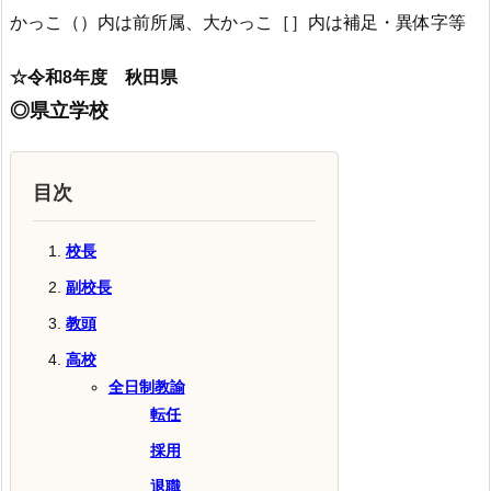
かっこ（）内は前所属、大かっこ［］内は補足・異体字等
☆令和8年度 秋田県
◎県立学校
目次
校長
副校長
教頭
高校
全日制教諭
転任
採用
退職