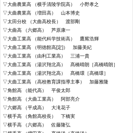
▽大曲農業高 （横手清陵学院高） 小野孝之
▽大曲農業高 （増田高） 山本博史
▽太田分校 （大曲高校長） 渡部剛
▽大曲高 （六郷高） 芦原康一
▽大曲工業高 （能代科学技術高） 鷹觜浩輝
▽大曲工業高 （明徳館高[定]） 加藤美紀
▽大曲工業高 （由利工業高） 三浦一貴
▽大曲工業高 （湯沢翔北高） 髙橋晴朗［高橋晴朗］
▽大曲工業高 （湯沢翔北高） 髙橋環［高橋環］
▽大曲工業高 （高校教育課指導主事） 加藤雅隆
▽角館高 （能代高） 平俊太郎
▽角館高 （大曲工業高） 阿部亮介
▽六郷高 （平成高） 大滝花子
▽横手高 （角館高校長） 下橋実
▽横手高 （六郷高） 佐藤隆弘