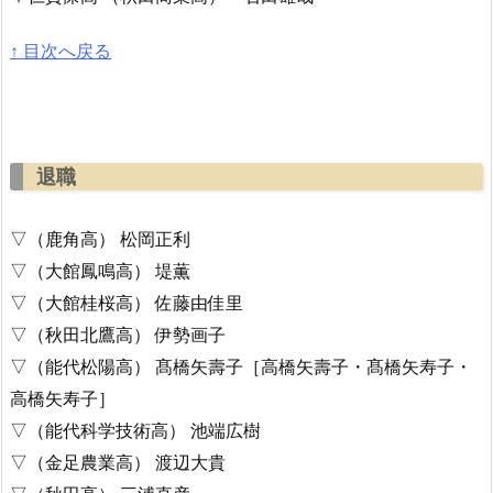
↑ 目次へ戻る
退職
▽（鹿角高） 松岡正利
▽（大館鳳鳴高） 堤薫
▽（大館桂桜高） 佐藤由佳里
▽（秋田北鷹高） 伊勢画子
▽（能代松陽高） 髙橋矢壽子［高橋矢壽子・髙橋矢寿子・
高橋矢寿子］
▽（能代科学技術高） 池端広樹
▽（金足農業高） 渡辺大貴