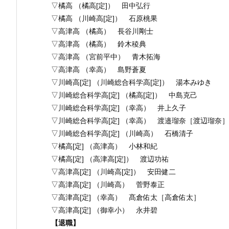
▽橘高 （橘高[定]） 田中弘行
▽橘高 （川崎高[定]） 石原桃果
▽高津高 （橘高） 長谷川剛士
▽高津高 （橘高） 鈴木稜典
▽高津高 （宮前平中） 青木拓海
▽高津高 （幸高） 島野蒼夏
▽川崎高[定] （川崎総合科学高[定]） 湯本みゆき
▽川崎総合科学高[定] （橘高[定]） 中島克己
▽川崎総合科学高[定] （幸高） 井上久子
▽川崎総合科学高[定] （幸高） 渡邉瑠奈［渡辺瑠奈］
▽川崎総合科学高[定] （川崎高） 石橋清子
▽橘高[定] （高津高） 小林和紀
▽橘高[定] （高津高[定]） 渡辺功祐
▽高津高[定] （川崎高[定]） 安田健二
▽高津高[定] （川崎高） 菅野泰正
▽高津高[定] （幸高） 髙倉佑太［高倉佑太］
▽高津高[定] （御幸小） 永井碧
【退職】