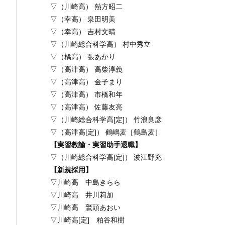
▽（川崎高） 熱方昭二
▽（幸高） 泉田明美
▽（幸高） 吉村文晴
▽（川崎総合科学高） 村中秀立
▽（橘高） 張あかり
▽（高津高） 高柴淳義
▽（高津高） 金子まり
▽（高津高） 市橋和年
▽（高津高） 佐藤友亮
▽（川崎総合科学高[定]） 竹浪良彦
▽（高津高[定]） 鶴嶋麦［鶴島麦］
【実習教諭・実習助手退職】
▽（川崎総合科学高[定]） 波江野充
【新規採用】
▽川崎高 中島きらら
▽川崎高 井川莉加
▽川崎高 鷲頭あおい
▽川崎高[定] 粕谷和樹