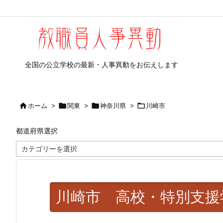
全国の公立学校の最新・人事異動をお伝えします




ホーム
>
関東
>
神奈川県
>
川崎市
都道府県選択
都
道
府
県
選
択
川崎市 高校・特別支援学校