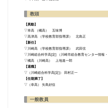
教頭
【異動】
▽幸高 （橘高） 五味博
▽高津高 （学校教育部指導課） 北島正
【新任】
▽川崎高 （学校教育部指導課） 武田弦
▽川崎総合科学高[定] （川崎市総合教育センター情報
▽橘高 （川崎高） 上地進一郎
【退職】
▽（川崎総合科学高[定]） 田村正一
【任期満了】
▽（幸高） 矢島好信
一般教員