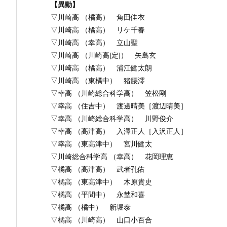
【異動】
▽川崎高 （橘高） 角田佳衣
▽川崎高 （橘高） リケ千春
▽川崎高 （幸高） 立山聖
▽川崎高 （川崎高[定]） 矢島玄
▽川崎高 （橘高） 浦江健太朗
▽川崎高 （東橘中） 猪腰澪
▽幸高 （川崎総合科学高） 笠松剛
▽幸高 （住吉中） 渡邊晴美［渡辺晴美］
▽幸高 （川崎総合科学高） 川野俊介
▽幸高 （高津高） 入澤正人［入沢正人］
▽幸高 （東高津中） 宮川健太
▽川崎総合科学高 （幸高） 花岡理恵
▽橘高 （高津高） 武者孔佑
▽橘高 （東高津中） 木原貴史
▽橘高 （平間中） 永埜和喜
▽橘高 （橘中） 新堀泰
▽橘高 （川崎高） 山口小百合