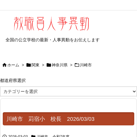
全国の公立学校の最新・人事異動をお伝えします




ホーム
>
関東
>
神奈川県
>
川崎市
都道府県選択
都
道
府
県
選
択
川崎市 苅宿小 校長 2026/03/03


2026-03-03
川崎市
,
令和7年度