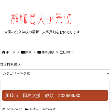
全国の公立学校の最新・人事異動をお伝えします




ホーム
>
関東
>
神奈川県
>
川崎市
都道府県選択
都
道
府
県
選
択
川崎市 田島支援 教頭 2026/06/30


2026-06-30
川崎市
,
令和8年度